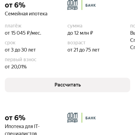
от 6%
Семейная ипотека
платёж
сумма
п
от 15 045 ₽/мес.
до 12 млн ₽
В
С
срок
возраст
С
от 3 до 30 лет
от 21 до 75 лет
первый взнос
от 20,01%
Рассчитать
от 6%
Ипотека для IT-
специалистов