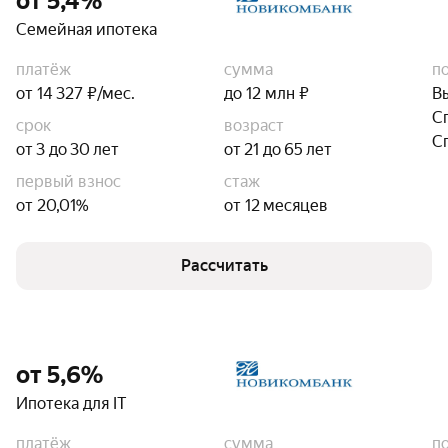
от 5,4%
Семейная ипотека
платёж
сумма
п
от 14 327 ₽/мес.
до 12 млн ₽
В
С
срок
возраст
С
от 3 до 30 лет
от 21 до 65 лет
первый взнос
стаж
от 20,01%
от 12 месяцев
Рассчитать
от 5,6%
Ипотека для IT
платёж
сумма
п