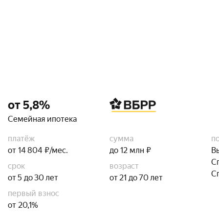
от 5,8%
Семейная ипотека
платёж
сумма
п
от 14 804 ₽/мес.
до 12 млн ₽
В
С
срок
возраст
С
от 5 до 30 лет
от 21 до 70 лет
первый взнос
от 20,1%