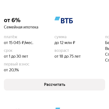
от 6%
Семейная ипотека
платёж
сумма
п
от 15 045 ₽/мес.
до 12 млн ₽
Б
В
срок
возраст
С
от 1 до 30 лет
от 18 до 75 лет
С
первый взнос
от 20,1%
Рассчитать