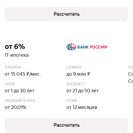
Рассчитать
от 6%
IT-ипотека
платёж
сумма
п
от 15 045 ₽/мес.
до 9 млн ₽
С
С
срок
возраст
от 1 до 30 лет
от 21 до 50 лет
первый взнос
стаж
от 20,01%
от 12 месяцев
Рассчитать