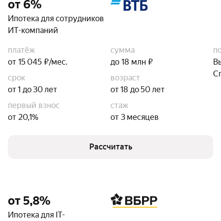
от 6%
Ипотека для сотрудников
ИТ-компаний
платёж
сумма
п
от 15 045 ₽/мес.
до 18 млн ₽
В
С
срок
возраст
от 1 до 30 лет
от 18 до 50 лет
первый взнос
стаж
от 20,1%
от 3 месяцев
Рассчитать
от 5,8%
Ипотека для IT-