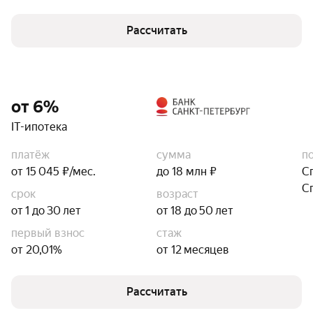
Рассчитать
от 6%
IT-ипотека
платёж
сумма
п
от 15 045 ₽/мес.
до 18 млн ₽
С
С
срок
возраст
от 1 до 30 лет
от 18 до 50 лет
первый взнос
стаж
от 20,01%
от 12 месяцев
Рассчитать