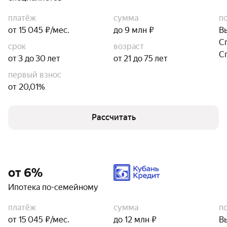
платёж
сумма
п
от 15 045 ₽/мес.
до 9 млн ₽
В
С
срок
возраст
С
от 3 до 30 лет
от 21 до 75 лет
первый взнос
от 20,01%
Рассчитать
от 6%
Ипотека по-семейному
платёж
сумма
п
от 15 045 ₽/мес.
до 12 млн ₽
В