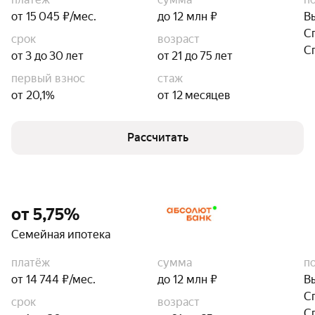
от 15 045 ₽/мес.
до 12 млн ₽
В
С
срок
возраст
С
от 3 до 30 лет
от 21 до 75 лет
первый взнос
стаж
от 20,1%
от 12 месяцев
Рассчитать
от 5,75%
Семейная ипотека
платёж
сумма
п
от 14 744 ₽/мес.
до 12 млн ₽
В
С
срок
возраст
С