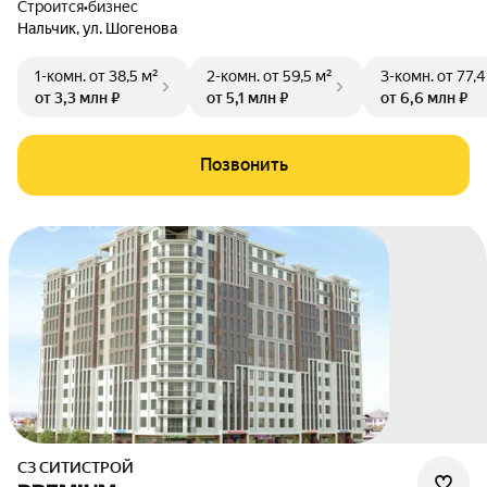
Строится
•
бизнес
Нальчик
,
ул. Шогенова
1-комн.
от 38,5 м²
2-комн.
от 59,5 м²
3-комн.
от 77,4
от 3,3 млн ₽
от 5,1 млн ₽
от 6,6 млн ₽
Позвонить
СЗ СИТИСТРОЙ