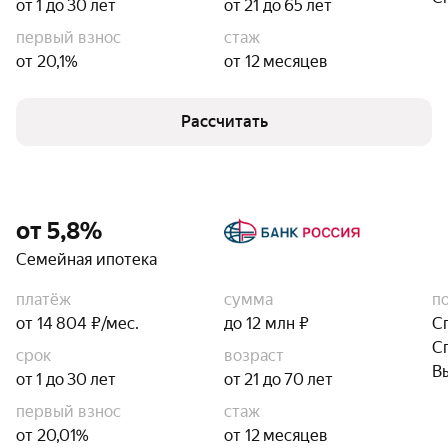
от 1 до 30 лет
от 21 до 65 лет
первый взнос
стаж
от 20,1%
от 12 месяцев
Рассчитать
от 5,8%
Семейная ипотека
платёж
сумма
п
от 14 804 ₽/мес.
до 12 млн ₽
С
С
срок
возраст
В
от 1 до 30 лет
от 21 до 70 лет
первый взнос
стаж
от 20,01%
от 12 месяцев