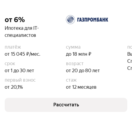
от 6%
Ипотека для IT-
специалистов
платёж
сумма
п
от 15 045 ₽/мес.
до 18 млн ₽
В
С
срок
возраст
С
от 1 до 30 лет
от 20 до 80 лет
первый взнос
стаж
от 20,1%
от 12 месяцев
Рассчитать