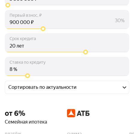
Первый взнос, ₽
30%
₽
Срок кредита
лет
Ставка по кредиту
%
Сортировать по актуальности
от 6%
Семейная ипотека
платёж
сумма
п