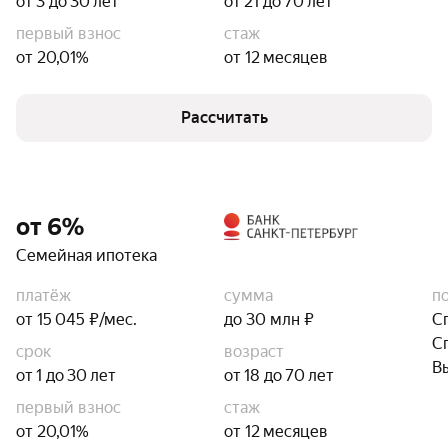
от 3 до 30 лет
от 21 до 70 лет
первый взнос
стаж
от 20,01%
от 12 месяцев
Рассчитать
от 6%
Семейная ипотека
платёж
сумма
п
от 15 045 ₽/мес.
до 30 млн ₽
С
С
срок
возраст
В
от 1 до 30 лет
от 18 до 70 лет
первый взнос
стаж
от 20,01%
от 12 месяцев