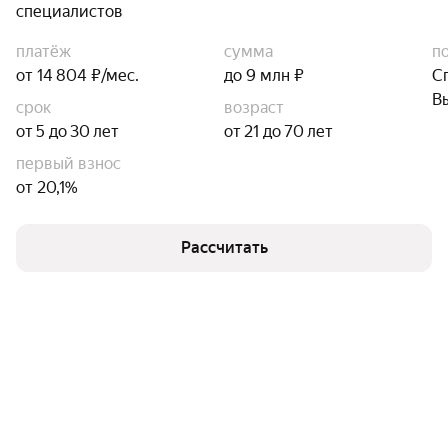
специалистов
платёж
сумма
п
от 14 804 ₽/мес.
до 9 млн ₽
С
В
срок
возраст
от 5 до 30 лет
от 21 до 70 лет
первый взнос
от 20,1%
Рассчитать