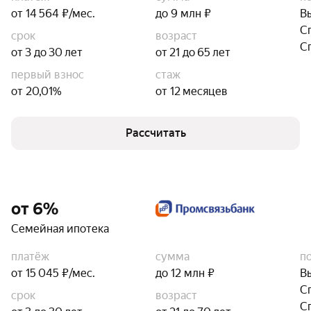
от 14 564 ₽/мес.
до 9 млн ₽
В
С
срок
возраст
С
от 3 до 30 лет
от 21 до 65 лет
первый взнос
стаж
от 20,01%
от 12 месяцев
Рассчитать
от 6%
Семейная ипотека
платёж
сумма
п
от 15 045 ₽/мес.
до 12 млн ₽
В
С
срок
возраст
С