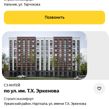
Нальчик
,
ул. Тарчокова
Позвонить
СЗ АНТЕЙ
по ул. им. Т.Х. Эркенова
Строится
•
комфорт
Урванский район
,
Нарткала
,
ул. имени Т.Х. Эркенова