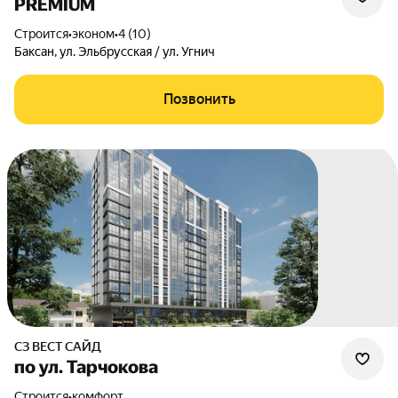
PREMIUM
Строится
•
эконом
•
4 (10)
Баксан
,
ул. Эльбрусская / ул. Угнич
Позвонить
СЗ ВЕСТ САЙД
по ул. Тарчокова
Строится
•
комфорт