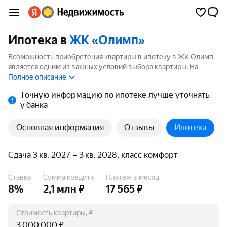
Ипотека в
ЖК «Олимп»
Возможность приобретения квартиры в ипотеку в ЖК Олимп
является одним из важных условий выбора квартиры. На
странице мы собрали программы кредитования банков для
Полное описание
покупки квартиры в ипотеку от 3.5%.
Точную информацию по ипотеке лучше уточнять
у банка
Основная информация
Отзывы
Ипотека
Сдача 3 кв. 2027 – 3 кв. 2028, класс комфорт
Ставка
Сумма кредита
Платёж в месяц
8%
2,1 млн ₽
17 565 ₽
Стоимость квартиры, ₽
₽