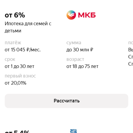
от 6%
Ипотека для семей с
детьми
платёж
сумма
п
от 15 045 ₽/мес.
до 30 млн ₽
В
С
срок
возраст
С
от 1 до 30 лет
от 18 до 75 лет
первый взнос
от 20,01%
Рассчитать