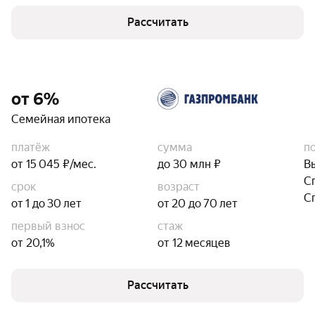
Рассчитать
от 6%
Семейная ипотека
платёж
сумма
п
от 15 045 ₽/мес.
до 30 млн ₽
В
С
срок
возраст
С
от 1 до 30 лет
от 20 до 70 лет
первый взнос
стаж
от 20,1%
от 12 месяцев
Рассчитать