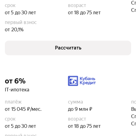
С
срок
возраст
С
от 5 до 30 лет
от 18 до 75 лет
первый взнос
от 20,1%
Рассчитать
от 6%
IT-ипотека
платёж
сумма
п
от 15 045 ₽/мес.
до 9 млн ₽
В
С
срок
возраст
С
от 5 до 30 лет
от 18 до 75 лет
первый взнос