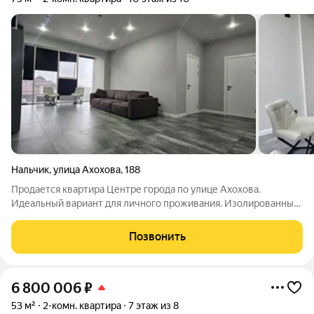
Нальчик
,
улица Ахохова
,
188
Продается квартира Центре города по улице Ахохова.
Идеальный вариант для личного проживания. Изолированные
комнаты, что создает комфорт для всей семьи С дизайнерским
ремонтом, готовый вариант для заселения Установлена
Позвонить
сейфовая дверь, что обеспечивает
6 800 006
₽
53 м²
2-комн. квартира
7 этаж из 8