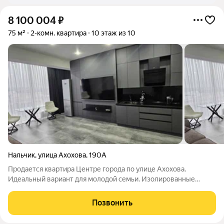
8 100 004
₽
75 м²
2-комн. квартира
10 этаж из 10
Нальчик
,
улица Ахохова
,
190А
Продается квартира Центре города по улице Ахохова.
Идеальный вариант для молодой семьи. Изолированные
комнаты, что создает комфорт для всей семьи С дизайнерским
ремонтом, готовый вариант для заселения Установлена
Позвонить
сейфовая дверь, что обеспечивает