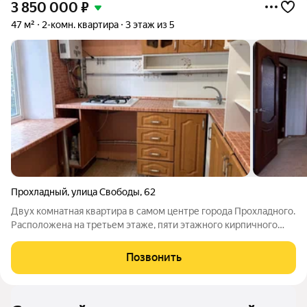
3 850 000
₽
47 м²
2-комн. квартира
3 этаж из 5
Прохладный
,
улица Свободы
,
62
Двух комнатная квартира в самом центре города Прохладного.
Расположена на третьем этаже, пяти этажного кирпичного
дома. Комнаты и санузел раздельные, Много мест для
хранения личных вещей. Большой утепленный балкон из
Позвонить
спальни. Сама квартира в отличном