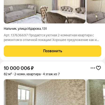
Нальчик
,
улица Идарова
,
131
Арт. 137636697 Продаётся уютная 2-комнатная квартира с
ремонтом в отличной локации! Хорошее предложение как и
для проживания молодой семьи так и для перевода в
коммерцию Современный ремонт - готовый вариант для
Позвонить
комфортного проживания. Просторная
10 000 006
₽
82 м²
2-комн. квартира
4 этаж из 7