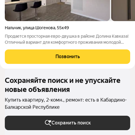
Нальчик
,
улица Шогенова
,
55к49
Продается просторная евро-двушка в районе Долина Кавказа!
Отличный вариант для комфортного проживания молодой
семьи или выгодной сдачи в аренду. Квартира площадью 64 м.
Расположена на 2 этаже из 4. Выполнен качественный
Позвонить
евроремонт - можно сразу
Сохраняйте поиск и не упускайте
новые объявления
Купить квартиру, 2-комн., ремонт: есть в Кабардино-
Балкарской Республике
Сохранить поиск