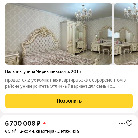
Нальчик
,
улица Чернышевского
,
201Б
Продается 2-ух комнатная квартира 53кв с евроремонтом в
районе университета Отличный вариант для семьи с
ребенком, или под сдачу для студентов Квартира с евро
ремонтом Раздельные комнаты Санузел совмещенный Соседи
Позвонить
спокойные,квартира теплая Во вдоре
6 700 008
₽
60 м²
2-комн. квартира
2 этаж из 9