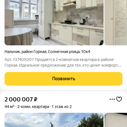
Нальчик
,
район Горная
,
Солнечная улица
,
10к4
Арт. 137409207 Продаётся 2-комнатная квартира в районе
Горная. Идеальное предложение для тех, кто ценит комфорт.
Можно сразу заезжать. Квартира подойдёт молодым семьям и
инвесторам для стабильной арендной доходности. Полностью
Позвонить
изолированные комнаты,
2 000 007
₽
44 м²
2-комн. квартира
1 этаж из 2