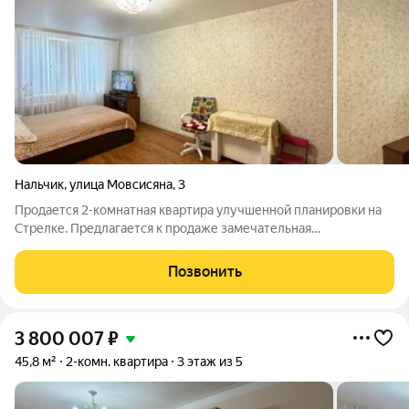
Нальчик
,
улица Мовсисяна
,
3
Продается 2-комнатная квартира улучшенной планировки на
Стрелке. Предлагается к продаже замечательная
двухкомнатная квартира на 2 этаже. Все готово для
комфортного проживания. Не нужно вкладывать деньги в
Позвонить
ремонт и мебель-все уже сделано для Вас.
3 800 007
₽
45,8 м²
2-комн. квартира
3 этаж из 5