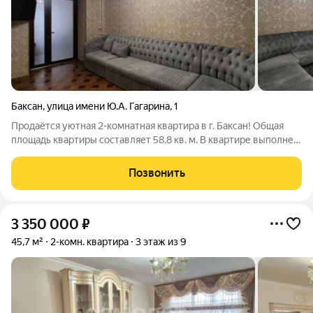
Баксан
,
улица имени Ю.А. Гагарина
,
1
Продаётся уютная 2-комнатная квартира в г. Баксан! Общая
площадь квартиры составляет 58,8 кв. м. В квартире выполнен
хороший ремонт, она чистая, светлая и полностью готова к
проживанию - можно сразу заехать без дополнительных
Позвонить
вложений. Благодаря
3 350 000
₽
45,7 м²
2-комн. квартира
3 этаж из 9