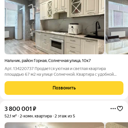
Нальчик
,
район Горная
,
Солнечная улица
,
10к7
Арт. 134220737 Продается уютная и светлая квартира
площадью 67 м2 на улице Солнечной. Квартира с удобной
планировкой, благодаря которой пространство используется
максимально комфортно. Просторная комната, кухня, санузел
Позвонить
и прихожая создают приятную и
3 800 001
₽
52,1 м²
2-комн. квартира
2 этаж из 5