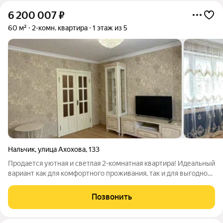
6 200 007
₽
60 м²
2-комн. квартира
1 этаж из 5
Нальчик
,
улица Ахохова
,
133
Продается уютная и светлая 2-комнатная квартира! Идеальный
вариант как для комфортного проживания, так и для выгодной
сдачи в аренду. Также можно перевести под коммерческое
помещение. Квартира полностью готова к заселению -
Позвонить
выполнен качественный