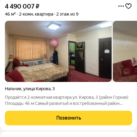
4 490 007
₽
46 м²
2-комн. квартира
2 этаж из 9
Нальчик
,
улица Кирова
,
3
Продаётся 2-комнатная квартира ул. Кирова, 3 (район Горная)
Площадь: 46 м Самый развитый и востребованный район
города! Здесь есть всё для комфортной жизни буквально в
нескольких минутах от дома: ТЦ «Галерея» Кофейни и
Позвонить
кондитерские Рестораны и кафе