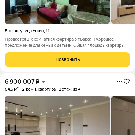
Баксан
,
улица Угнич
,
11
Продается 2-х комнатная квартира в г.Баксан! Хорошее
предложение для семьи с детьми. Общая площадь квартиры
42.5 м (распашонка). Квартира расположена на 2-м этаже 5-ти
этажного дома. Оптимальная планировка, смежные комнаты,
Позвонить
раздельный санузел. Кухня
6 900 007
₽
64,5 м²
2-комн. квартира
2 этаж из 4