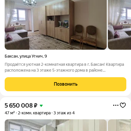
Баксан
,
улица Угнич
,
9
Продаётся уютная 2-комнатная квартира в г. Баксан! Квартира
расположена на 3 этаже 5-этажного дома в районе
автовокзала - одном из удобных районов города с развитой
инфраструктурой. Квартира чистая, светлая и уютная,
Позвонить
полностью готова к проживанию.
5 650 008
₽
47 м²
2-комн. квартира
3 этаж из 4