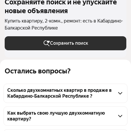
Сохраняйте поиск и не упускайте
новые объявления
Купить квартиру, 2-комн., ремонт: есть в Кабардино-
Балкарской Республике
Сохранить поиск
Остались вопросы?
Сколько двухкомнатных квартир в продаже в
Кабардино-Балкарской Республике ?
На Яндекс Недвижимости в продаже в Кабардино-
Балкарской Республике 422 двухкомнатных 
Как выбрать свою лучшую двухкомнатную
квартиру?
квартиры, из них 9 объявлений от собственников, 
413 объявлений от агентств
Чтобы купить 2-комнатную квартиру с ремонтом, 