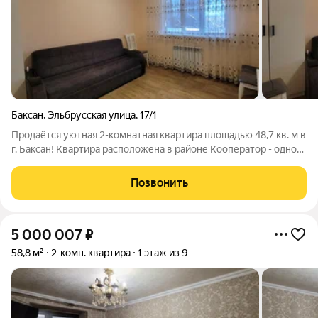
Баксан
,
Эльбрусская улица
,
17/1
Продаётся уютная 2-комнатная квартира площадью 48,7 кв. м в
г. Баксан! Квартира расположена в районе Кооператор - одном
из самых удобных и востребованных районов города. Дом
новый, уже сдан в эксплуатацию, что позволяет сразу
Позвонить
заселиться без ожидания
5 000 007
₽
58,8 м²
2-комн. квартира
1 этаж из 9