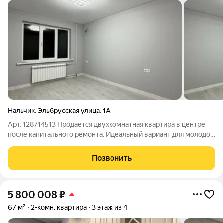
Нальчик
,
Эльбрусская улица
,
1А
Арт. 128714513 Продаётся двухкомнатная квартира в центре
после капитального ремонта. Идеальный вариант для молодой
семьи! Вся проводка новая, сантехника новая, сделана
гипсовая штукатурка покраска стен, всё из качественного
Позвонить
материала. Балкон
5 800 008
₽
67 м²
2-комн. квартира
3 этаж из 4