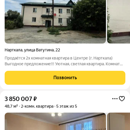
Нарткала
,
улица Ватутина
,
22
Продаётся 2х комнатная квартира в Центре (г. Нарткала)
Выгодное предложение!!! Уютная, светлая квартира. Комнаты
раздельные, санузел тоже раздельный. Квартира в жилом
состоянии. Возможна продажа по военному или материнскому
Позвонить
сертификату, ипотека или
3 850 007
₽
48,7 м²
2-комн. квартира
5 этаж из 5