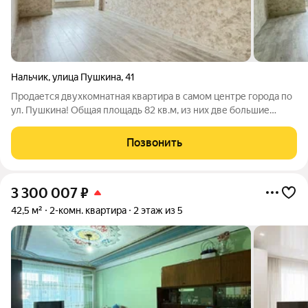
Нальчик
,
улица Пушкина
,
41
Продается двухкомнатная квартира в самом центре города по
ул. Пушкина! Общая площадь 82 кв.м, из них две большие
просторные комнаты, кухня и прихожая В квартире выполнен
евроремонт из качественных материалов. После ремонта
Позвонить
никто не жил. Квартира
3 300 007
₽
42,5 м²
2-комн. квартира
2 этаж из 5