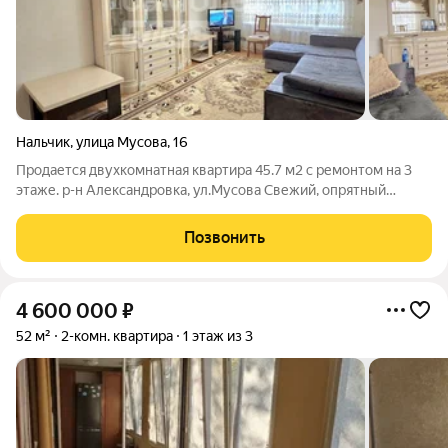
Нальчик
,
улица Мусова
,
16
Продается двухкомнатная квартира 45.7 м2 с ремонтом на 3
этаже. р-н Александровка, ул.Мусова Свежий, опрятный
ремонт (делали для себя). Мебель частично остается. Развитая
инфраструктура, школа, детский сад, магазины, остановки...
Позвонить
Арт. 139212294
4 600 000
₽
52 м²
2-комн. квартира
1 этаж из 3