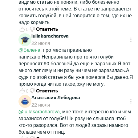
видимо статью не поняли, либо болезненно
относитесь к этой теме. В статье не запрещается
кормить голубей, в ней говорится о том, где их не
надо кормить.
0
Ответить
iuliakaracharova
22 июля
@Белена,
про места правильно
написано.Неправильно про то,что голуби
переносят 90 болезней,да еще и заразных.Я вот
много лет лечу и ни разу ни чем не заразилась.А
судя по этой статье я бы уже померла бы давно.Я
прямо когда читаю такое,ржу не могу.
0
Ответить
Анастасия Лебедева
22 июля
@iuliakaracharova,
мне тоже интересно кто и чем
заразился от голубя! Ни разу не слышала чтоб
кто-то разорился. Вот от людей заразы намного
больше чем от птиц.