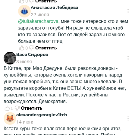
0
Ответить
Анастасия Лебедева
22 июля
@iuliakaracharova,
мне тоже интересно кто и чем
заразился от голубя! Ни разу не слышала чтоб
кто-то заразился. Вот от людей заразы намного
больше чем от птиц
0
Ответить
Вася Сидоров
3 июля
В Китае, при Мао Дзедуне, были революционеры -
хунвейбины, которые очень хотели накормить народ
уничтожая воробьев, т.к. они зерна много клевали. В
результате воробьи в Китае ЕСТЬ! А хунвейбинов нет,
вымерли. Похоже у нас, в России, хунвейбины
возрождаются. Демократия.
0
Ответить
alexandergeorgiev1tch
14 июня
Кстати куры тоже являются переносчиками орнитоз,
сальмонеллёз, криптококкоз, птичий грипп. Пойду