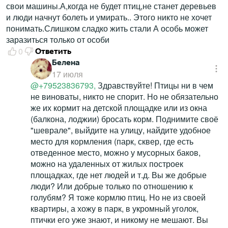
свои машины.А,когда не будет птиц,не станет деревьев
и люди начнут болеть и умирать.. Этого никто не хочет
понимать.Слишком сладко жить стали А особь может
заразиться только от особи
0
Ответить
Белена
17 июля
@+79523836793,
Здравствуйте! Птицы ни в чем
не виноваты, никто не спорит. Но не обязательно
же их кормит на детской площадке или из окна
(балкона, лоджии) бросать корм. Поднимите своё
"шеврале", выйдите на улицу, найдите удобное
место для кормления (парк, сквер, где есть
отведенное место, можно у мусорных баков,
можно на удаленных от жилых построек
площадках, где нет людей и т.д. Вы же добрые
люди? Или добрые только по отношению к
голубям? Я тоже кормлю птиц. Но не из своей
квартиры, а хожу в парк, в укромный уголок,
птички его уже знают, и никому не мешают. Вы