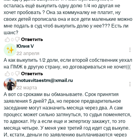
осталась ещё выкупить одну долю 1/4 но другая не
хочет пробовать ? Она за коммуналку не платит, ну
своих детей прописала она и все дети маленькие можно
мне подать в суд чтоб выкупить долю у нее??? Есть ли
шанс?
0
Ответить
Юлия V
22 апреля
А как выкупить 1/2 доли, если второй собственник уехал
на ПМЖ в другую страну, но договариваться не хочет(((
0
Ответить
motusvitaestm@xmail.ru
22 марта
А вот со сроками вы обманываете. Срок принятия
заявления 5 дней? Да, но первое предварительное
заседание могут назначить месяца через два. А сам
процесс может сильно затянуться, то судья поменяется,
то адвокат. Ну а если еще и экпертизу закажут, то это
месяца четыре. У меня уже третий год идет суд выкупе.
И, кстати, деньги по заявлению выплачиваются через