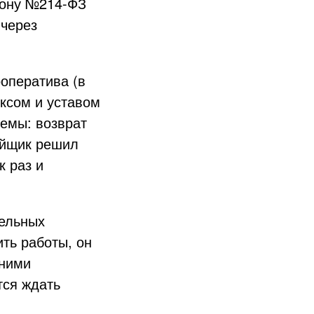
кону №214-ФЗ
 через
оператива (в
ксом и уставом
лемы: возврат
айщик решил
к раз и
тельных
ить работы, он
 ними
тся ждать