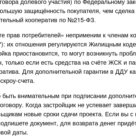
говора долевого участия) по Федеральному за
большую защищённость покупателя, чем сделка
тельный кооператив по №215-ФЗ.
те прав потребителей» неприменим к членам ко
У): их отношения регулируются Жилищным коде
йка приостановится, то могут возникнуть проб
, только если есть средства на счёте ЖСК и п
ратива. Для дополнительной гарантии в ДДУ ка
скроу-счета.
о быть внимательным при подписании дополни
оговору. Когда застройщик не успевает заверш
ьщикам новые сроки сдачи проекта. Если вы с
подпишете документ, для возврата денег придё
овой даты.