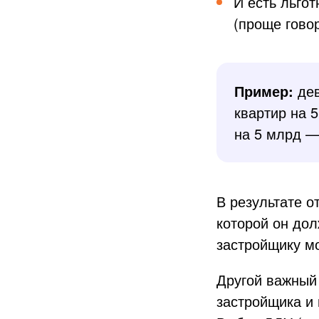
И есть льгот
(проще гово
Пример:
дев
квартир на 
на 5 млрд —
В результате о
которой он дол
застройщику мо
Другой важный
застройщика и