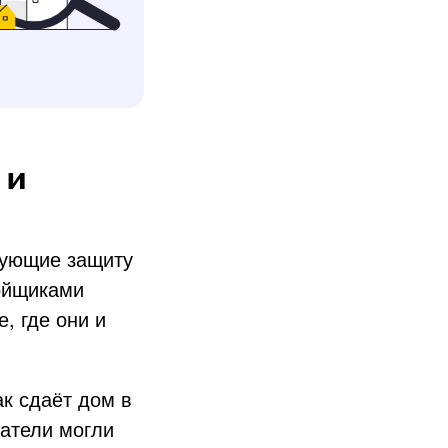
 и
рующие защиту
ройщиками
, где они и
ак сдаёт дом в
патели могли