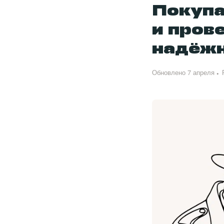
Покупа
и пров
надёж
Обновлено 7 апреля