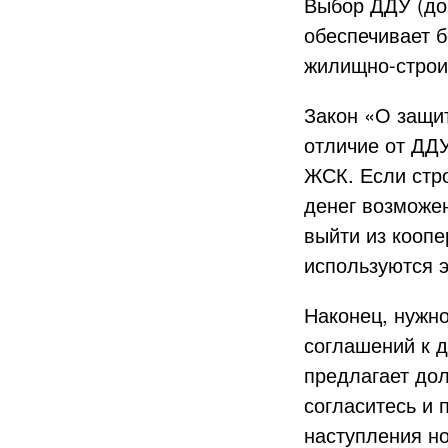
Выбор ДДУ (до
обеспечивает 
жилищно-строи
Закон «О защи
отличие от ДД
ЖСК. Если стро
денег возможен
выйти из коопе
используются э
Наконец, нужн
соглашений к д
предлагает дол
согласитесь и 
наступления н