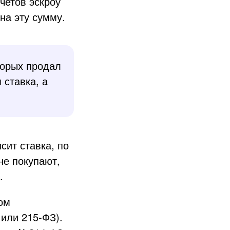
счетов эскроу
на эту сумму.
торых продал
 ставка, а
сит ставка, по
не покупают,
.
ом
или 215-ФЗ).