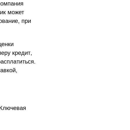
 компания
щик может
ование, при
ценки
перу кредит,
расплатиться.
авкой,
«Ключевая