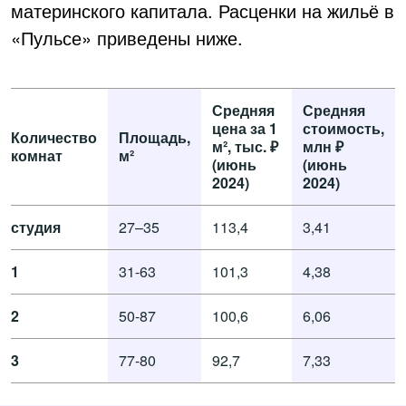
материнского капитала. Расценки на жильё в
«Пульсе» приведены ниже.
Средняя
Средняя
цена за 1
стоимость,
Количество
Площадь,
м², тыс. ₽
млн ₽
комнат
м²
(июнь
(июнь
2024)
2024)
студия
27–35
113,4
3,41
1
31-63
101,3
4,38
2
50-87
100,6
6,06
3
77-80
92,7
7,33