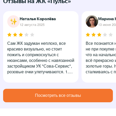
Отзывы на ЖК «Пульс»
Наталья Королёва
Марина 
12 августа 2025
13 июня 20
Сам ЖК задуман неплохо, все
Все познается 
красиво визуально, но стоит
не при покупке
пожить и соприкоснуться с
что на начальн
нюансами, особенно с навязанной
всё прекрасно 
застройщиком УК "Сова-Сервис",
золотые горы. 
розовые очки улетучиваются. 1.
сталкиваясь с
Закрытая территория оказалась
понимаешь, что
совсем не закрытая, на деле КПП
радужно. Особе
раз в месяц на пару дней
приходят ниче
рандомно ужесточает пропуск,
перерасчеты п
Посмотреть все отзывы
начинает спрашивать кто и куда, к
общедомового 
кому въезжает - в остальное
Управляющая 
время, молча при приближении
игнорирует жил