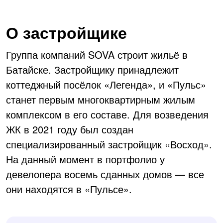
в сфере ЖКХ 6. Застройщик
установил мангальную зону, УК по
О застройщике
своему желанию демонтировали
лавочки в зоне без внятной
причины... 7. Также УК
Группа компаний SOVA строит жильё в
периодически составляет
Батайске. Застройщику принадлежит
странные рейтинги домов (от
худшего к лучшему), публикует
коттеджный посёлок «Легенда», и «Пульс»
фото и видео с явной целью
станет первым многоквартирным жилым
формирования негативно мнения
комплексом в его составе. Для возведения
о жильцах одного опр дома,
который не пошел на повышение
ЖК в 2021 году был создан
тарифа (так как тариф не был
специализированный застройщик «Восход».
обоснован, а фраза "все
На данный момент в портфолио у
подорожало" слабый аргумент)
Ощущение, что не мы
девелопера восемь сданных домов — все
собственники, а УК, а мы так -
они находятся в «Пульсе».
неудобные холопы...