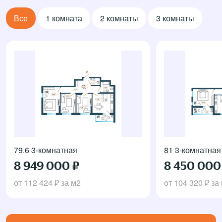
Все
1 комната
2 комнаты
3 комнаты
79.6 3-комнатная
81 3-комнатная
8 949 000 ₽
8 450 000
от
112 424 ₽
за м2
от
104 320 ₽
за