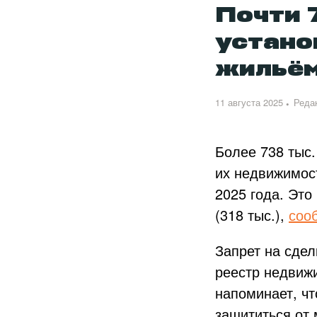
Почти 
устано
жильё
11 августа 2025
Реда
Более 738 тыс.
их недвижимост
2025 года. Это
(318 тыс.),
соо
Запрет на сдел
реестр недвиж
напоминает, ч
защититься от