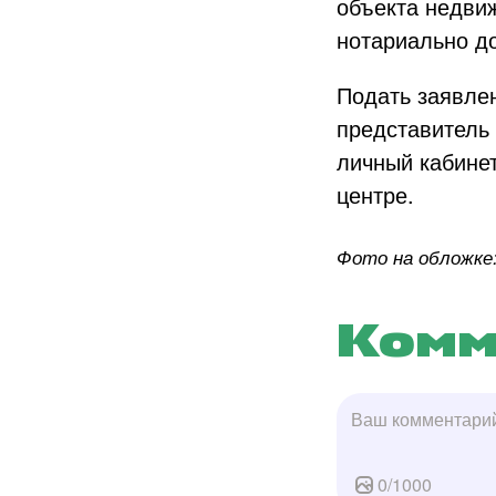
объекта недвиж
нотариально до
Подать заявлен
представитель
личный кабине
центре.
Фото на обложке: 
Комм
0
/
1000