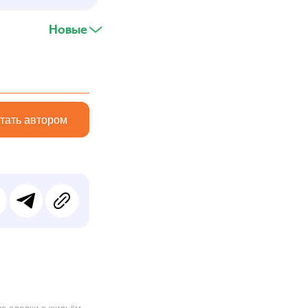
Новые
тать автором
на сделки с жильём