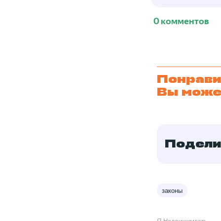
0 комментов
Понрави
Вы може
Подели
законы
Я.Недвижимость