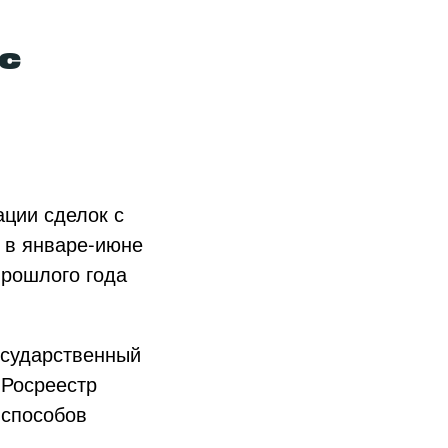
с
ации сделок с
р в январе-июне
прошлого года
осударственный
 Росреестр
 способов