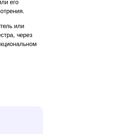
или его
мотрения.
тель или
стра, через
нкциональном