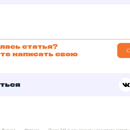
лась статья?
С
те написать свою
ться
Журнал
Новости
Почти 740 тысяч россиян установили запрет 