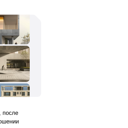
, после
ношении