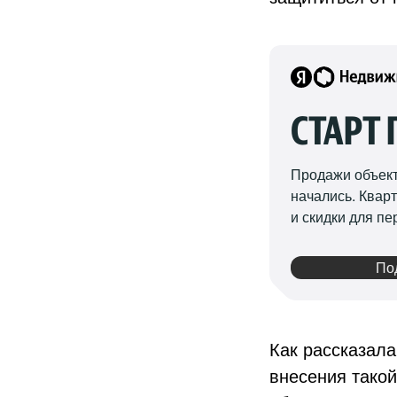
СТАРТ
Продажи объект
начались. Квар
и скидки для п
По
Как рассказала
внесения такой