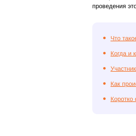
проведения это
Что тако
Когда и 
Участни
Как про
Коротко 