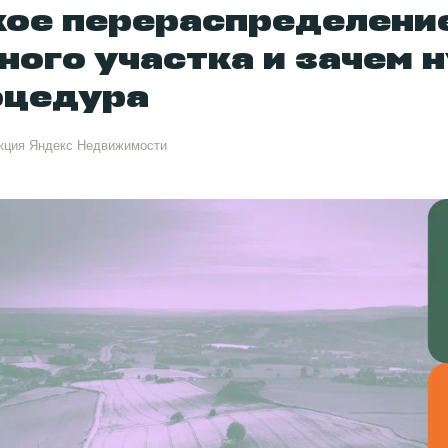
кое перераспределени
ного участка и зачем 
оцедура
кция Яндекс Недвижимости