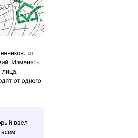
енников: от
вий. Изменять
 лица,
дят от одного
орый ввёл
 всем