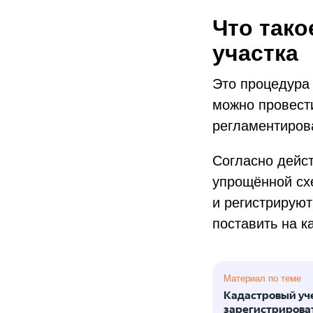
Что тако
участка
Это процедура
можно провести
регламентиро
Согласно дейс
упрощённой сх
и регистрируют
поставить на к
Материал по теме
Кадастровый учет
зарегистрирова