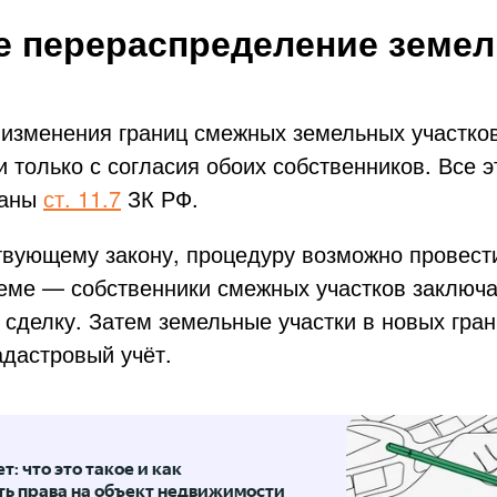
е перераспределение земе
 изменения границ смежных земельных участков
 только с согласия обоих собственников. Все 
ваны
ст. 11.7
ЗК РФ.
твующему закону, процедуру возможно провест
еме — собственники смежных участков заключ
 сделку. Затем земельные участки в новых гра
адастровый учёт.
: что это такое и как
ть права на объект недвижимости