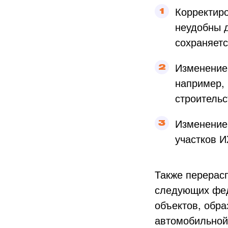
Корректиро
неудобны д
сохраняет
Изменение 
например, 
строительс
Изменение 
участков И
Также перерас
следующих фед
объектов, обр
автомобильной