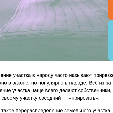
ние участка в народу часто называют прирезко
но в законе, но популярно в народе. Всё из-за 
ние участка чаще всего делают собственники, 
 своему участку соседний — «прирезать
»
.
 такое перераспределение земельного участка,