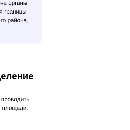
на органы
я границы
го района,
деление
 проводить
и площади.