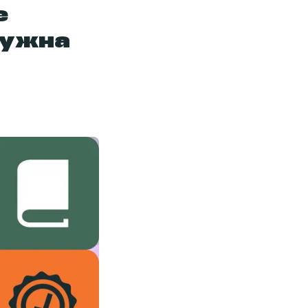
е
нужна