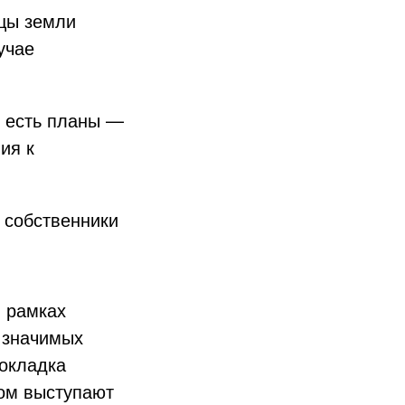
ицы земли
учае
к есть планы —
ия к
 собственники
 рамках
 значимых
рокладка
ром выступают