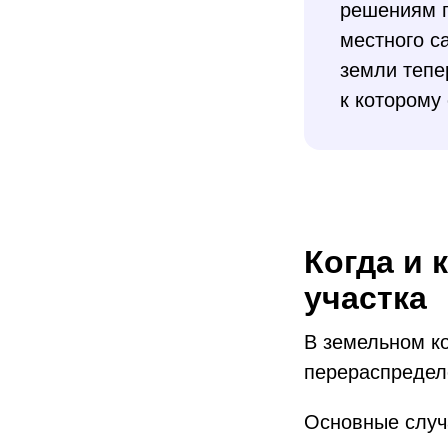
решениям п
местного с
земли тепе
к которому 
Когда и 
участка
В земельном к
перераспредел
Основные случ