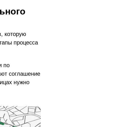
льного
, которую
этапы процесса
и по
ают соглашение
ницах нужно