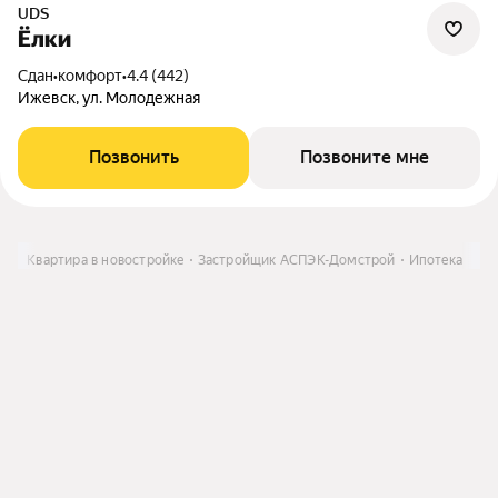
UDS
Ёлки
Сдан
•
комфорт
•
4.4 (442)
Ижевск, ул. Молодежная
Позвонить
Позвоните мне
ть
Квартира в новостройке
Застройщик АСПЭК-Домстрой
Ипотека