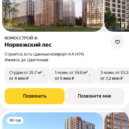
КОМОССТРОЙ ®
Норвежский лес
Строится, есть сданные
•
комфорт
•
4.4 (474)
Ижевск, ул. Цветочная
Студии
от 25,7 м²
1-комн.
от 34,8 м²
2-комн.
от 53,3
от 4 млн ₽
от 5 млн ₽
от 7,2 млн ₽
Позвонить
Позвоните мне
3D-тур