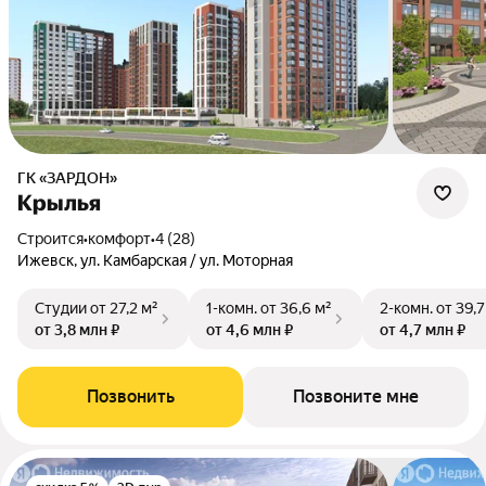
ГК «ЗАРДОН»
Крылья
Строится
•
комфорт
•
4 (28)
Ижевск, ул. Камбарская / ул. Моторная
Студии
от 27,2 м²
1-комн.
от 36,6 м²
2-комн.
от 39,7
от 3,8 млн ₽
от 4,6 млн ₽
от 4,7 млн ₽
Позвонить
Позвоните мне