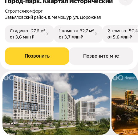
Город-парк. Квартал Исторический
Строится
•
комфорт
Завьяловский район, д. Чемошур, ул. Дорожная
Студии
от 27,6 м²
1-комн.
от 32,7 м²
2-комн.
от 50,4
от 3,6 млн ₽
от 3,7 млн ₽
от 5,6 млн ₽
Позвонить
Позвоните мне