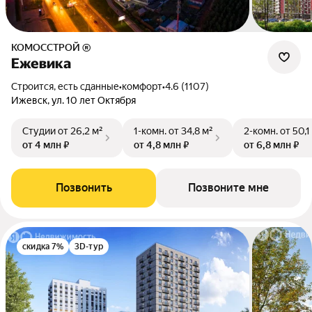
КОМОССТРОЙ ®
Ежевика
Строится, есть сданные
•
комфорт
•
4.6 (1107)
Ижевск, ул. 10 лет Октября
Студии
от 26,2 м²
1-комн.
от 34,8 м²
2-комн.
от 50,1
от 4 млн ₽
от 4,8 млн ₽
от 6,8 млн ₽
Позвонить
Позвоните мне
скидка 7%
3D-тур