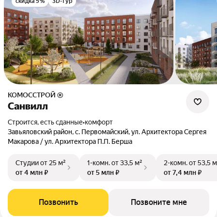
скидка 5%
3D-тур
КОМОССТРОЙ ®
Санвилл
Строится, есть сданные
•
комфорт
Завьяловский район, с. Первомайский, ул. Архитектора Сергея
Макарова / ул. Архитектора П.П. Берша
Студии
от 25 м²
1-комн.
от 33,5 м²
2-комн.
от 53,5 м
от 4 млн ₽
от 5 млн ₽
от 7,4 млн ₽
Позвонить
Позвоните мне