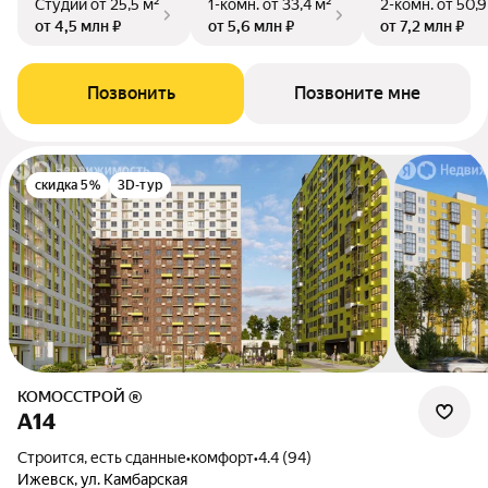
Студии
от 25,5 м²
1-комн.
от 33,4 м²
2-комн.
от 50,9
от 4,5 млн ₽
от 5,6 млн ₽
от 7,2 млн ₽
Позвонить
Позвоните мне
скидка 5%
3D-тур
КОМОССТРОЙ ®
А14
Строится, есть сданные
•
комфорт
•
4.4 (94)
Ижевск, ул. Камбарская