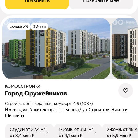
Позвонить
Позвоните мне
скидка 5%
3D-тур
КОМОССТРОЙ ®
Город Оружейников
Строится, есть сданные
•
комфорт
•
4.6 (1037)
Ижевск, ул. Архитектора П.П. Берша / ул. Строителя Николая
Шишкина
Студии
от 22,4 м²
1-комн.
от 31,8 м²
2-комн.
от 48 м
от 3,4 млн ₽
от 4,1 млн ₽
от 5,9 млн ₽