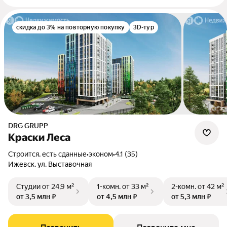
скидка до 3% на повторную покупку
3D-тур
DRG GRUPP
Краски Леса
Строится, есть сданные
•
эконом
•
4.1 (35)
Ижевск, ул. Выставочная
Студии
от 24,9 м²
1-комн.
от 33 м²
2-комн.
от 42 м²
от 3,5 млн ₽
от 4,5 млн ₽
от 5,3 млн ₽