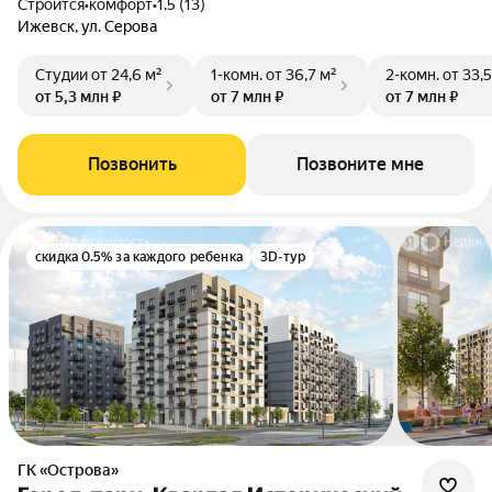
Строится
•
комфорт
•
1.5 (13)
Ижевск, ул. Серова
Студии
от 24,6 м²
1-комн.
от 36,7 м²
2-комн.
от 33,5
от 5,3 млн ₽
от 7 млн ₽
от 7 млн ₽
Позвонить
Позвоните мне
скидка 0.5% за каждого ребенка
3D-тур
ГК «Острова»