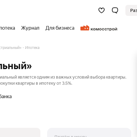
Ра
потека
Журнал
Для бизнеса
стриальный»
Ипотека
льный»
иальный является одним из важных условий выбора квартиры.
окупки квартиры в ипотеку от 3.5%.
банка