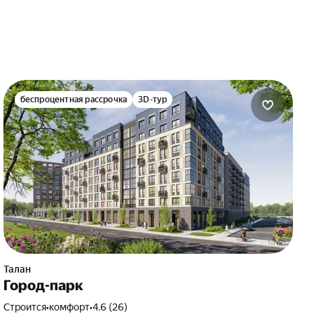
беспроцентная рассрочка
3D-тур
Талан
Город-парк
Строится
•
комфорт
•
4.6 (26)