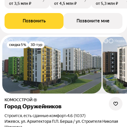
от 3,5 млн ₽
от 4,5 млн ₽
от 5,3 млн ₽
Позвонить
Позвоните мне
скидка 5%
3D-тур
КОМОССТРОЙ ®
Город Оружейников
Строится, есть сданные
•
комфорт
•
4.6 (1037)
Ижевск, ул. Архитектора П.П. Берша / ул. Строителя Николая