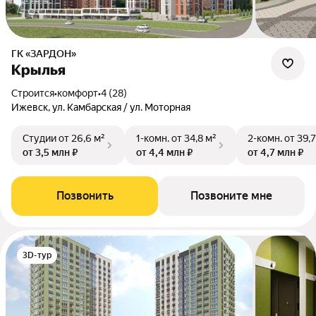
ГК «ЗАРДОН»
Крылья
Строится
•
комфорт
•
4 (28)
Ижевск, ул. Камбарская / ул. Моторная
Студии
от 26,6 м²
1-комн.
от 34,8 м²
2-комн.
от 39,7
от 3,5 млн ₽
от 4,4 млн ₽
от 4,7 млн ₽
Позвонить
Позвоните мне
3D-тур