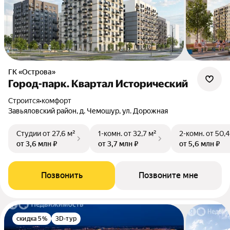
ГК «Острова»
Город-парк. Квартал Исторический
Строится
•
комфорт
Завьяловский район, д. Чемошур, ул. Дорожная
Студии
от 27,6 м²
1-комн.
от 32,7 м²
2-комн.
от 50,4
от 3,6 млн ₽
от 3,7 млн ₽
от 5,6 млн ₽
Позвонить
Позвоните мне
скидка 5%
3D-тур