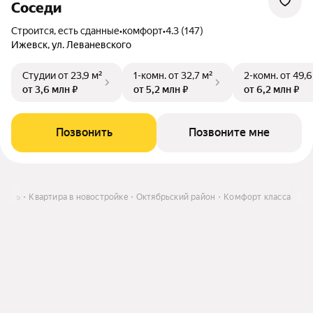
Соседи
Строится, есть сданные
•
комфорт
•
4.3 (147)
Ижевск, ул. Леваневского
Студии
от 23,9 м²
1-комн.
от 32,7 м²
2-комн.
от 49,6
от 3,6 млн ₽
от 5,2 млн ₽
от 6,2 млн ₽
Позвонить
Позвоните мне
упить
Квартира в новостройке
Октябрьский район
Комфорт класса