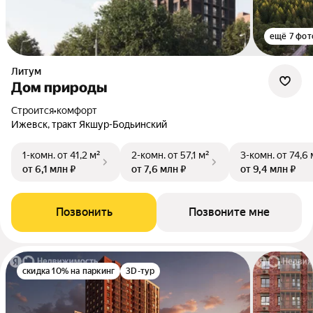
ещё 7 фот
Литум
Дом природы
Строится
•
комфорт
Ижевск, тракт Якшур-Бодьинский
1-комн.
от 41,2 м²
2-комн.
от 57,1 м²
3-комн.
от 74,6 
от 6,1 млн ₽
от 7,6 млн ₽
от 9,4 млн ₽
Позвонить
Позвоните мне
скидка 10% на паркинг
3D-тур