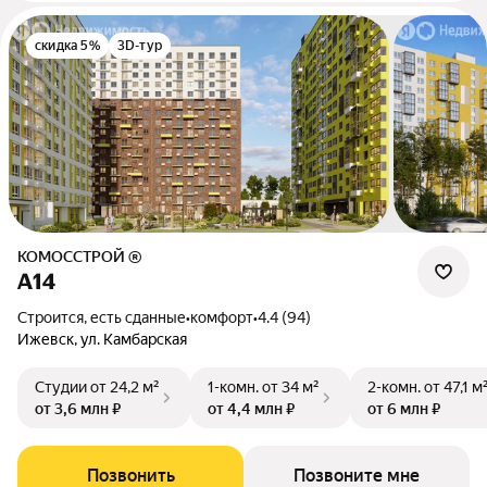
скидка 5%
3D-тур
КОМОССТРОЙ ®
А14
Строится, есть сданные
•
комфорт
•
4.4 (94)
Ижевск, ул. Камбарская
Студии
от 24,2 м²
1-комн.
от 34 м²
2-комн.
от 47,1 м
от 3,6 млн ₽
от 4,4 млн ₽
от 6 млн ₽
Позвонить
Позвоните мне