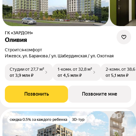
ГК «ЗАРДОН»
Оливия
Строится
•
комфорт
Ижевск, ул. Баранова / ул. Шабердинская / ул. Охотная
Студии
от 27,7 м²
1-комн.
от 32,8 м²
2-комн.
от 38,6
от 3,9 млн ₽
от 4,5 млн ₽
от 5,1 млн ₽
Позвонить
Позвоните мне
скидка 0.5% за каждого ребенка
3D-тур