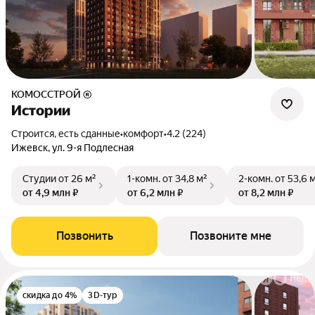
КОМОССТРОЙ ®
Истории
Строится, есть сданные
•
комфорт
•
4.2 (224)
Ижевск, ул. 9-я Подлесная
Студии
от 26 м²
1-комн.
от 34,8 м²
2-комн.
от 53,6 
от 4,9 млн ₽
от 6,2 млн ₽
от 8,2 млн ₽
Позвонить
Позвоните мне
скидка до 4%
3D-тур