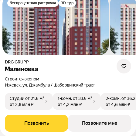
беспроцентная рассрочка
3D-тур
DRG GRUPP
Малиновка
Строится
•
эконом
Ижевск, ул. Джамбула / Шабердинский тракт
Студии
от 21,6 м²
1-комн.
от 33,5 м²
2-комн.
от 36,2
от 2,8 млн ₽
от 4,2 млн ₽
от 4,6 млн ₽
Позвонить
Позвоните мне