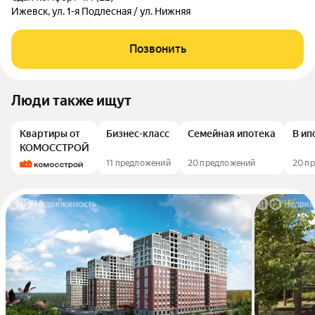
Ижевск, ул. 1-я Подлесная / ул. Нижняя
Позвонить
Люди также ищут
Квартиры от
Бизнес-класс
Семейная ипотека
В ип
КОМОССТРОЙ
11 предложений
20 предложений
20 п