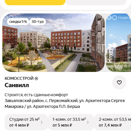
скидка 5%
3D-тур
КОМОССТРОЙ ®
Санвилл
Строится, есть сданные
•
комфорт
Завьяловский район, с. Первомайский, ул. Архитектора Сергея
Макарова / ул. Архитектора П.П. Берша
Студии
от 25 м²
1-комн.
от 33,5 м²
2-комн.
от 53,5 м
от 4 млн ₽
от 5 млн ₽
от 7,4 млн ₽