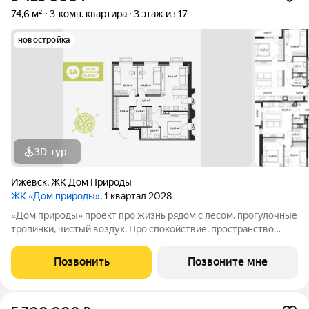
74,6 м²
3-комн. квартира
3 этаж из 17
новостройка
3D-тур
Ижевск
,
ЖК Дом Природы
ЖК «Дом природы»
, 1 квартал 2028
«Дом природы» проект про жизнь рядом с лесом, прогулочные
тропинки, чистый воздух. Про спокойствие, пространство
вокруг и ощущение тишины, которое так ценится в городе.
Жилой комплекс расположен в 10 минутах от центра города,
Позвонить
Позвоните мне
автомобилисты оценят