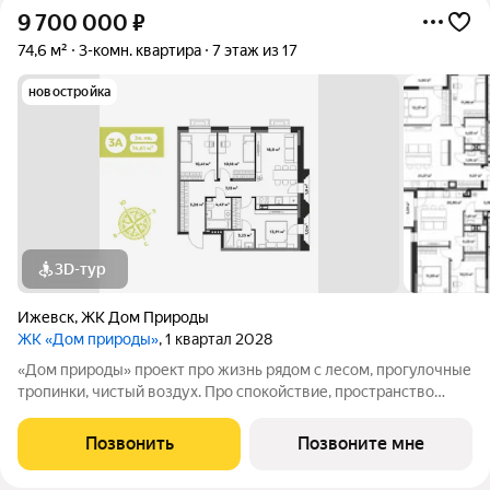
9 700 000
₽
74,6 м²
3-комн. квартира
7 этаж из 17
новостройка
3D-тур
Ижевск
,
ЖК Дом Природы
ЖК «Дом природы»
, 1 квартал 2028
«Дом природы» проект про жизнь рядом с лесом, прогулочные
тропинки, чистый воздух. Про спокойствие, пространство
вокруг и ощущение тишины, которое так ценится в городе.
Жилой комплекс расположен в 10 минутах от центра города,
Позвонить
Позвоните мне
автомобилисты оценят