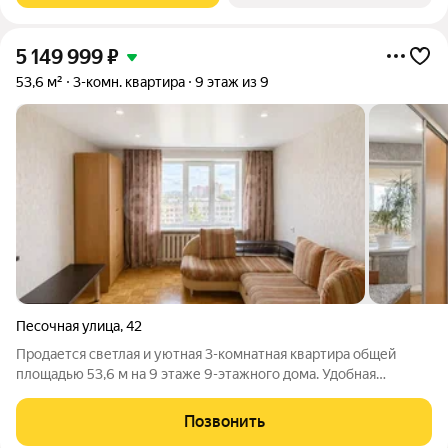
5 149 999
₽
53,6 м²
3-комн. квартира
9 этаж из 9
Песочная улица
,
42
Продается светлая и уютная 3-комнатная квартира общей
площадью 53,6 м на 9 этаже 9-этажного дома. Удобная
планировка включает просторную гостиную, две спальни,
отдельную кухню, раздельный санузел и большую лоджию.
Позвонить
Квартира в хорошем жилом состоянии: