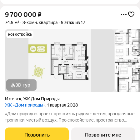
9 700 000
₽
74,6 м²
3-комн. квартира
6 этаж из 17
новостройка
3D-тур
Ижевск
,
ЖК Дом Природы
ЖК «Дом природы»
, 1 квартал 2028
«Дом природы» проект про жизнь рядом с лесом, прогулочные
тропинки, чистый воздух. Про спокойствие, пространство
вокруг и ощущение тишины, которое так ценится в городе.
Жилой комплекс расположен в 10 минутах от центра города,
Позвонить
Позвоните мне
автомобилисты оценят