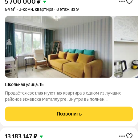
5 700 000
₽
54 м²
3-комн. квартира
8 этаж из 9
Школьная улица
,
15
Продаётся светлая и уютная квартира в одном из лучших
районов Ижевска Металлурге. Внутри выполнен
современный ремонт: установлены пластиковые окна и
пластиковые трубы сантехники, есть счётчики ХВС и ГВС. На
Позвонить
кухне, в санузлах, коридоре и зале
13 183 147
₽