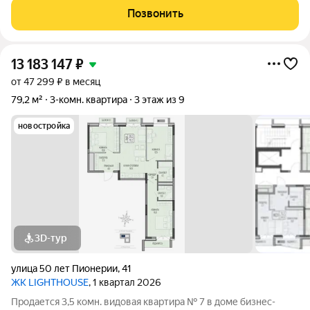
зеленомрайоне окна выходят на две стороны света с
Позвонить
красивым видом на город огромная
13 183 147
₽
от 47 299 ₽ в месяц
79,2 м²
3-комн. квартира
3 этаж из 9
новостройка
3D-тур
улица 50 лет Пионерии
,
41
ЖК LIGHTHOUSE
, 1 квартал 2026
Продается 3,5 комн. видовая квартира № 7 в доме бизнес-