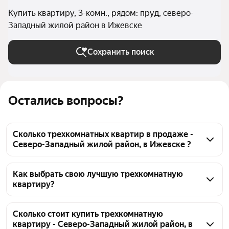
Купить квартиру, 3-комн., рядом: пруд, северо-
Западный жилой район в Ижевске
Сохранить поиск
Остались вопросы?
Сколько трехкомнатных квартир в продаже -
Северо-Западный жилой район, в Ижевске ?
На Яндекс Недвижимости в продаже - Северо-
Западный жилой район, в Ижевске 32 
Как выбрать свою лучшую трехкомнатную
квартиру?
трехкомнатных квартиры, из них 9 объявлений от 
агентств, 23 объявления от застройщиков
Чтобы купить 3-комнатную квартиру рядом с 
прудом Северо-Западный жилой район, 
Сколько стоит купить трехкомнатную
квартиру - Северо-Западный жилой район, в
воспользуйтесь тепловой картой для оценки 