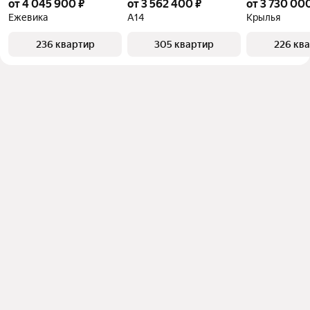
от 4 045 900 ₽
от 3 562 400 ₽
от 3 730 00
Ежевика
А14
Крылья
236 квартир
305 квартир
226 кв