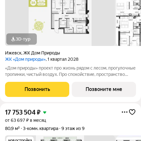
3D-тур
Ижевск
,
ЖК Дом Природы
ЖК «Дом природы»
, 1 квартал 2028
«Дом природы» проект про жизнь рядом с лесом, прогулочные
тропинки, чистый воздух. Про спокойствие, пространство
вокруг и ощущение тишины, которое так ценится в городе.
Жилой комплекс расположен в 10 минутах от центра города,
Позвонить
Позвоните мне
автомобилисты оценят
17 753 504
₽
от 63 697 ₽ в месяц
80,9 м²
3-комн. квартира
9 этаж из 9
новостройка