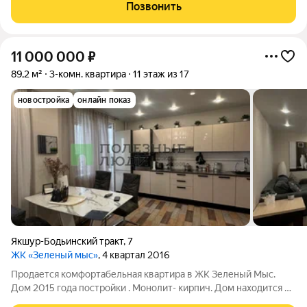
теплым подземным паркингом вблизи парка Кирова на ул. 50
Позвонить
лет Пионерии. В шаговой
11 000 000
₽
89,2 м²
3-комн. квартира
11 этаж из 17
новостройка
онлайн показ
Якшур-Бодьинский тракт
,
7
ЖК «Зеленый мыс»
, 4 квартал 2016
Продается комфортабельная квартира в ЖК Зеленый Мыс.
Дом 2015 года постройки . Монолит- кирпич. Дом находится в
самой зеленой части города Ижевска. Идеально для