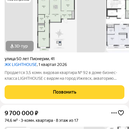
3D-тур
улица 50 лет Пионерии
,
41
ЖК LIGHTHOUSE
, 1 квартал 2026
Продается 3,5 комн. видовая квартира № 92 в доме бизнес-
класса LIGHTHOUSE с видом на город Ижевск, акваторию
ижевского пруда и Парк Кирова. ЖК LIGHTHOUSE - дом с
теплым подземным паркингом вблизи парка Кирова на ул. 50
Позвонить
лет Пионерии. В шаговой
9 700 000
₽
74,6 м²
3-комн. квартира
8 этаж из 17