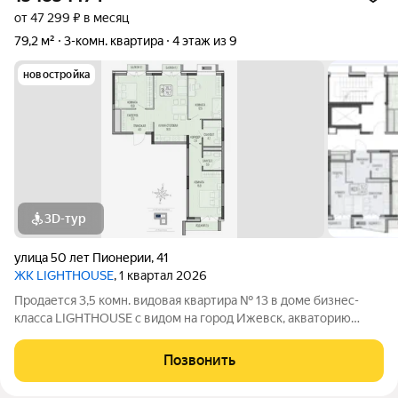
от 47 299 ₽ в месяц
79,2 м²
3-комн. квартира
4 этаж из 9
новостройка
3D-тур
улица 50 лет Пионерии
,
41
ЖК LIGHTHOUSE
, 1 квартал 2026
Продается 3,5 комн. видовая квартира № 13 в доме бизнес-
класса LIGHTHOUSE с видом на город Ижевск, акваторию
ижевского пруда и Парк Кирова. ЖК LIGHTHOUSE - дом с
теплым подземным паркингом вблизи парка Кирова на ул. 50
Позвонить
лет Пионерии. В шаговой