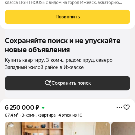
класса LIGHTHOUSE с видом на город Ижевск, акваторию
ижевского пруда и Парк Кирова. ЖК LIGHTHOUSE - дом с
теплым подземным паркингом вблизи парка Кирова на ул. 50
Позвонить
лет Пионерии. В шаговой
Сохраняйте поиск и не упускайте
новые объявления
Купить квартиру, 3-комн., рядом: пруд, северо-
Западный жилой район в Ижевске
Сохранить поиск
6 250 000
₽
67,4 м²
3-комн. квартира
4 этаж из 10