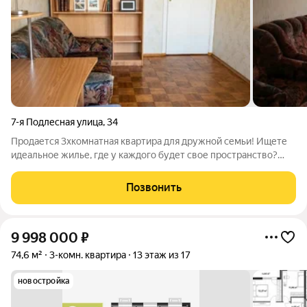
7-я Подлесная улица
,
34
Продается 3хкомнатная квартира для дружной семьи! Ищете
идеальное жилье, где у каждого будет свое пространство?
Обратите внимание на этот отличный вариант в одном из
самых экологичных и развитых районов города! О квартире и
Позвонить
планировке: Улучшенная
9 998 000
₽
74,6 м²
3-комн. квартира
13 этаж из 17
новостройка