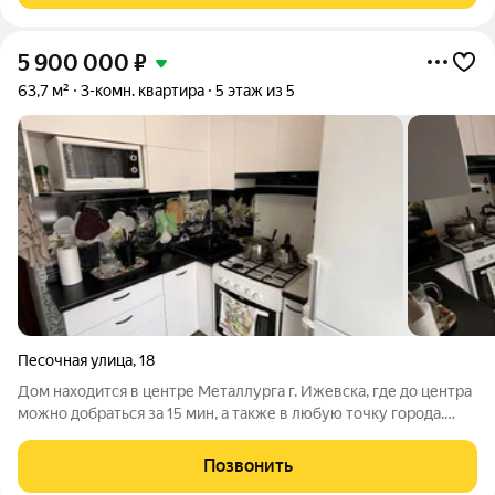
5 900 000
₽
63,7 м²
3-комн. квартира
5 этаж из 5
Песочная улица
,
18
Дом находится в центре Металлурга г. Ижевска, где до центра
можно добраться за 15 мин, а также в любую точку города.
Рядом Университет, 3 детских садика, школа 35, Парк Кирова,
Зоопарк, Динопарк. Остановка от дома в шаговой доступности.
Позвонить
О доме: Дом