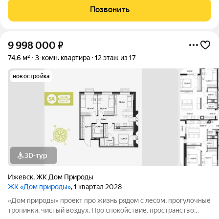
ценителей свежего воздуха и тишины природы. Своя
Позвонить
автономная котельная на дом, ТСЖ ,
9 998 000
₽
74,6 м²
3-комн. квартира
12 этаж из 17
новостройка
3D-тур
Ижевск
,
ЖК Дом Природы
ЖК «Дом природы»
, 1 квартал 2028
«Дом природы» проект про жизнь рядом с лесом, прогулочные
тропинки, чистый воздух. Про спокойствие, пространство