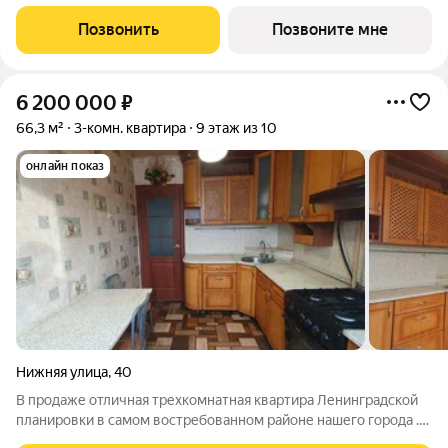
вокруг и ощущение тишины, которое так ценится в городе.
Жилой комплекс расположен в 10 минутах от центра города,
Позвонить
Позвоните мне
автомобилисты оценят
6 200 000
₽
66,3 м²
3-комн. квартира
9 этаж из 10
онлайн показ
Нижняя улица
,
40
В продаже отличная трехкомнатная квартира Ленинградской
планировки в самом востребованном районе нашего города .
Преимущества:пластиковые окна дом расположен в тихом ,