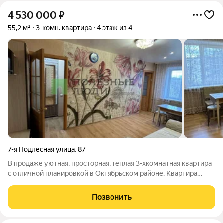
4 530 000
₽
55,2 м²
3-комн. квартира
4 этаж из 4
7-я Подлесная улица
,
87
В продаже уютная, просторная, теплая 3-хкомнатная квартира
с отличной планировкой в Октябрьском районе. Квартира
расположена на комфортном 4 этаже Перепланировка
узаконена, выполнен качественный ремонт Большая комната-
Позвонить
гостиная 14,9 кв.м. станет