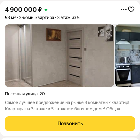
4 900 000
₽
53 м²
3-комн. квартира
3 этаж из 5
Песочная улица
,
20
Самое лучшее предложение на рынке 3 комнатных квартир!
Квартира на 3 этаже в 5-этажном блочном доме! Общая
площадь квартиры 53.0 м Оригинальная улучшенная
планировка. C двумя вместительными спальнями, из одной -
Позвонить
выход на застеленный балкон.