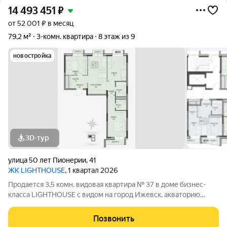
14 493 451
₽
от 52 001 ₽ в месяц
79,2 м²
3-комн. квартира
8 этаж из 9
новостройка
3D-тур
улица 50 лет Пионерии
,
41
ЖК LIGHTHOUSE
, 1 квартал 2026
Продается 3,5 комн. видовая квартира № 37 в доме бизнес-
класса LIGHTHOUSE с видом на город Ижевск, акваторию
ижевского пруда и Парк Кирова. ЖК LIGHTHOUSE - дом с
теплым подземным паркингом вблизи парка Кирова на ул. 50
Позвонить
лет Пионерии. В шаговой