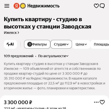
Купить квартиру - студию в
высотках у станции Заводская
Ижевск
AI
Фильтры
Студия
Цена
Площадь
3
109 предложений
•
по актуальности
Купить квартиру-студию в высотках у станции Заводская в
Ижевске — 109 объявлений от агентств и собственников по
продаже квартир-студий по цене от 3 300 000 ₽ до
35 310 000 ₽ на Яндекс Недвижимости. В нашем каталоге
предложения площадью от 22,5 м² до 112,9 м² в новостройках и
вторичном жилье — фото, планировки и характеристики.
3 300 000
₽
22,5 м²
квартира-студия
6 этаж из 18