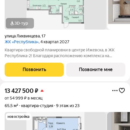
3D-тур
улица Лихвинцева
,
17
ЖК «Республика»
, 4 квартал 2027
Квартира свободной планировки в центре Ижевска, в ЖК
Республика-2! Благодаря расположению комплекса на
вершине холма, квартиры в ЖК Республика-2 обладают по-
настоящему невероятными видовыми характеристиками. Из
Позвонить
Позвоните мне
окон квартир будут открываться
13 427 500
₽
от 54 999 ₽ в месяц
65,5 м²
квартира-студия
9 этаж из 23
новостройка