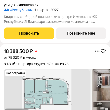
улица Лихвинцева
,
17
ЖК «Республика»
, 4 квартал 2027
Квартира свободной планировки в центре Ижевска, в ЖК
Республика-2! Благодаря расположению комплекса на
вершине холма, квартиры в ЖК Республика-2 обладают по-
настоящему невероятными видовыми характеристиками. Из
Позвонить
Позвоните мне
окон квартир будут открываться
18 388 500
₽
от 75 320 ₽ в месяц
94,3 м²
квартира-студия
17 этаж из 23
новостройка