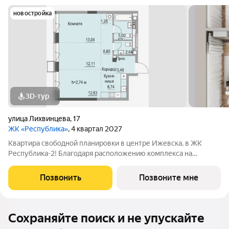
новостройка
3D-тур
улица Лихвинцева
,
17
ЖК «Республика»
, 4 квартал 2027
Квартира свободной планировки в центре Ижевска, в ЖК
Республика-2! Благодаря расположению комплекса на
вершине холма, квартиры в ЖК Республика-2 обладают по-
настоящему невероятными видовыми характеристиками. Из
Позвонить
Позвоните мне
окон квартир будут открываться
Сохраняйте поиск и не упускайте