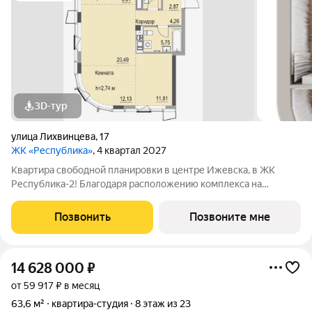
3D-тур
улица Лихвинцева
,
17
ЖК «Республика»
, 4 квартал 2027
Квартира свободной планировки в центре Ижевска, в ЖК
Республика-2! Благодаря расположению комплекса на
вершине холма, квартиры в ЖК Республика-2 обладают по-
настоящему невероятными видовыми характеристиками. Из
Позвонить
Позвоните мне
окон квартир будут открываться
14 628 000
₽
от 59 917 ₽ в месяц
63,6 м²
квартира-студия
8 этаж из 23