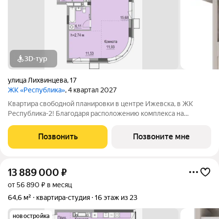
3D-тур
улица Лихвинцева
,
17
ЖК «Республика»
, 4 квартал 2027
Квартира свободной планировки в центре Ижевска, в ЖК
Республика-2! Благодаря расположению комплекса на
вершине холма, квартиры в ЖК Республика-2 обладают по-
настоящему невероятными видовыми характеристиками. Из
Позвонить
Позвоните мне
окон квартир будут открываться
13 889 000
₽
от 56 890 ₽ в месяц
64,6 м²
квартира-студия
16 этаж из 23
новостройка