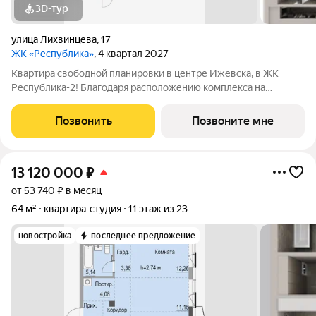
3D-тур
улица Лихвинцева
,
17
ЖК «Республика»
, 4 квартал 2027
Квартира свободной планировки в центре Ижевска, в ЖК
Республика-2! Благодаря расположению комплекса на
вершине холма, квартиры в ЖК Республика-2 обладают по-
настоящему невероятными видовыми характеристиками. Из
Позвонить
Позвоните мне
окон квартир будут открываться
13 120 000
₽
от 53 740 ₽ в месяц
64 м²
квартира-студия
11 этаж из 23
новостройка
последнее предложение