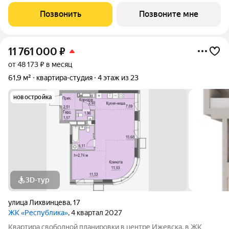
Расположен на первой линии Воткинского шоссе. Жилой
комплекс состоит из четырёх домов разной этажности девять,
Позвонить
Позвоните мне
десять и двадцать четыре.
11 761 000
₽
от 48 173 ₽ в месяц
61,9 м²
квартира-студия
4 этаж из 23
новостройка
3D-тур
улица Лихвинцева
,
17
ЖК «Республика»
, 4 квартал 2027
Квартира свободной планировки в центре Ижевска, в ЖК