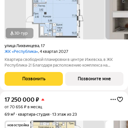
3D-тур
улица Лихвинцева
,
17
ЖК «Республика»
, 4 квартал 2027
Квартира свободной планировки в центре Ижевска, в ЖК
Республика-2! Благодаря расположению комплекса на
вершине холма, квартиры в ЖК Республика-2 обладают по-
настоящему невероятными видовыми характеристиками. Из
Позвонить
Позвоните мне
окон квартир будут открываться
17 250 000
₽
от 70 656 ₽ в месяц
69 м²
квартира-студия
13 этаж из 23
новостройка