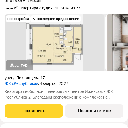
от 61 989 ₽ в месяц
64,4 м²
квартира-студия
10 этаж из 23
новостройка
последнее предложение
3D-тур
улица Лихвинцева
,
17
ЖК «Республика»
, 4 квартал 2027
Квартира свободной планировки в центре Ижевска, в ЖК
Республика-2! Благодаря расположению комплекса на
вершине холма, квартиры в ЖК Республика-2 обладают по-
настоящему невероятными видовыми характеристиками. Из
Позвонить
Позвоните мне
окон квартир будут открываться