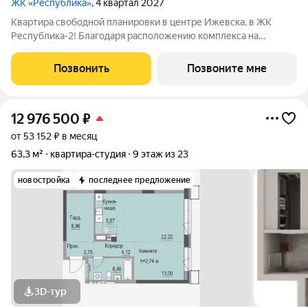
ЖК «Республика»
, 4 квартал 2027
Квартира свободной планировки в центре Ижевска, в ЖК
Республика-2! Благодаря расположению комплекса на
вершине холма, квартиры в ЖК Республика-2 обладают по-
настоящему невероятными видовыми характеристиками. Из
Позвонить
Позвоните мне
окон квартир будут открываться
12 976 500
₽
от 53 152 ₽ в месяц
63,3 м²
квартира-студия
9 этаж из 23
новостройка
последнее предложение
3D-тур