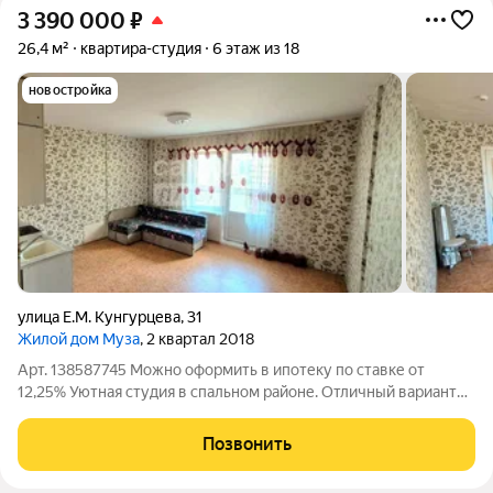
3 390 000
₽
26,4 м²
квартира-студия
6 этаж из 18
новостройка
улица Е.М. Кунгурцева
,
31
Жилой дом Муза
, 2 квартал 2018
Арт. 138587745 Можно оформить в ипотеку по ставке от
12,25% Уютная студия в спальном районе. Отличный вариант
для последующей сдачи в аренду. О ДОМЕ: Два лифта
(грузовой и обычный). Вторая линия от дороги. Достаточное
Позвонить
количество парковочных мест. О