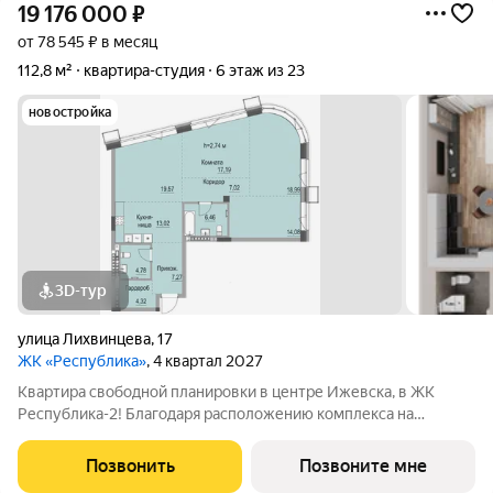
19 176 000
₽
от 78 545 ₽ в месяц
112,8 м²
квартира-студия
6 этаж из 23
новостройка
3D-тур
улица Лихвинцева
,
17
ЖК «Республика»
, 4 квартал 2027
Квартира свободной планировки в центре Ижевска, в ЖК
Республика-2! Благодаря расположению комплекса на
вершине холма, квартиры в ЖК Республика-2 обладают по-
настоящему невероятными видовыми характеристиками. Из
Позвонить
Позвоните мне
окон квартир будут открываться