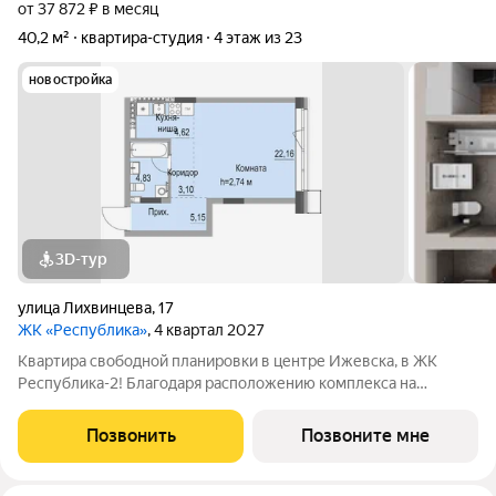
от 37 872 ₽ в месяц
40,2 м²
квартира-студия
4 этаж из 23
новостройка
3D-тур
улица Лихвинцева
,
17
ЖК «Республика»
, 4 квартал 2027
Квартира свободной планировки в центре Ижевска, в ЖК
Республика-2! Благодаря расположению комплекса на
вершине холма, квартиры в ЖК Республика-2 обладают по-
настоящему невероятными видовыми характеристиками. Из
Позвонить
Позвоните мне
окон квартир будут открываться