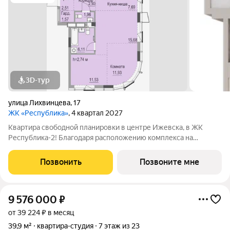
3D-тур
улица Лихвинцева
,
17
ЖК «Республика»
, 4 квартал 2027
Квартира свободной планировки в центре Ижевска, в ЖК
Республика-2! Благодаря расположению комплекса на
вершине холма, квартиры в ЖК Республика-2 обладают по-
настоящему невероятными видовыми характеристиками. Из
Позвонить
Позвоните мне
окон квартир будут открываться
9 576 000
₽
от 39 224 ₽ в месяц
39,9 м²
квартира-студия
7 этаж из 23