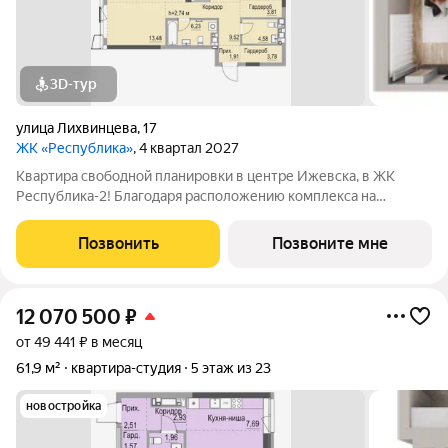
3D-тур
улица Лихвинцева
,
17
ЖК «Республика»
, 4 квартал 2027
Квартира свободной планировки в центре Ижевска, в ЖК
Республика-2! Благодаря расположению комплекса на
вершине холма, квартиры в ЖК Республика-2 обладают по-
настоящему невероятными видовыми характеристиками. Из
Позвонить
Позвоните мне
окон квартир будут открываться
12 070 500
₽
от 49 441 ₽ в месяц
61,9 м²
квартира-студия
5 этаж из 23
новостройка