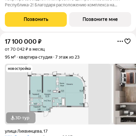
Республика-2! Благодаря расположению комплекса на
вершине холма, квартиры в ЖК Республика-2 обладают по-
настоящему невероятными видовыми характеристиками. Из
Позвонить
Позвоните мне
окон квартир будут открываться
17 100 000
₽
от 70 042 ₽ в месяц
95 м²
квартира-студия
7 этаж из 23
новостройка
3D-тур
улица Лихвинцева
,
17