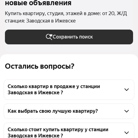
новые объявления
Купить квартиру, студия, этажей в доме: от 20, Ж/Д
станция: Заводская в Ижевске
Сохранить поиск
Остались вопросы?
Сколько квартир в продаже у станции
Заводская в Ижевске ?
На Яндекс Недвижимости в продаже у станции 
Заводская в Ижевске 109 квартир, из них 2 
Как выбрать свою лучшую квартиру?
объявления от агентств, 107 объявлений от 
Чтобы купить квартиру - студию в высотках у 
застройщиков
станции Заводская, воспользуйтесь тепловой 
Сколько стоит купить квартиру у станции
Заводская в Ижевске ?
картой для оценки инфраструктуры и 