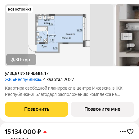
новостройка
3D-тур
улица Лихвинцева
,
17
ЖК «Республика»
, 4 квартал 2027
Квартира свободной планировки в центре Ижевска, в ЖК
Республика-2! Благодаря расположению комплекса на
вершине холма, квартиры в ЖК Республика-2 обладают по-
настоящему невероятными видовыми характеристиками. Из
Позвонить
Позвоните мне
окон квартир будут открываться
15 134 000
₽