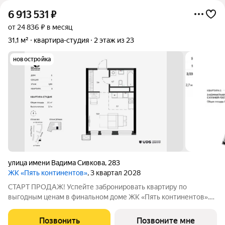
6 913 531
₽
от 24 836 ₽ в месяц
31,1 м²
квартира-студия
2 этаж из 23
новостройка
улица имени Вадима Сивкова
,
283
ЖК «Пять континентов»
, 3 квартал 2028
СТАРТ ПРОДАЖ! Успейте забронировать квартиру по
выгодным ценам в финальном доме ЖК «Пять континентов».
Живите в центре! Квартиры в топовой локации Ижевска, где
всё действительно рядом. 15 минут пешком до набережной и
Позвонить
Позвоните мне