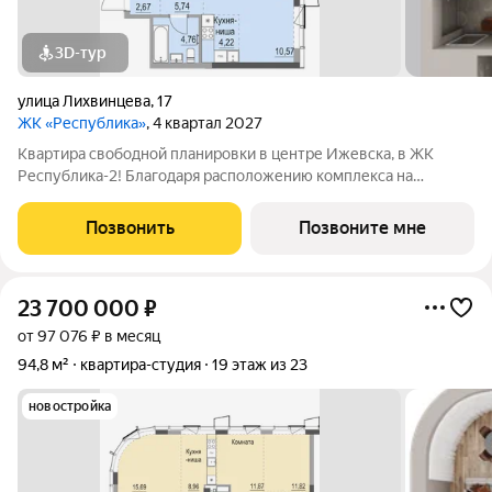
3D-тур
улица Лихвинцева
,
17
ЖК «Республика»
, 4 квартал 2027
Квартира свободной планировки в центре Ижевска, в ЖК
Республика-2! Благодаря расположению комплекса на
вершине холма, квартиры в ЖК Республика-2 обладают по-
настоящему невероятными видовыми характеристиками. Из
Позвонить
Позвоните мне
окон квартир будут открываться
23 700 000
₽
от 97 076 ₽ в месяц
94,8 м²
квартира-студия
19 этаж из 23
новостройка