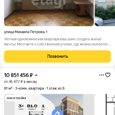
улица Михаила Петрова
,
1
Уютная однокомнатная квартира ваш шанс создать жильё
мечты! Мечтаете о собственном уголке, где можно воплотить
любые дизайнерские идеи? Предлагаем вам однокомнатную
квартиру на седьмом этаже девятиэтажного панельного дома
Позвонить
идеальную основу для
10 851 456
₽
от 45 477 ₽ в месяц
81 м²
3-комн. квартира
1 этаж из 8
новостройка