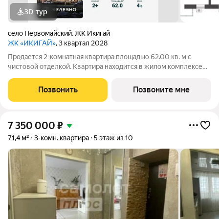
3D-тур
село Первомайский
,
ЖК Икигай
ЖК «ИКИГАЙ»
, 3 квартал 2028
Продается 2-комнатная квартира площадью 62.00 кв. м с
чистовой отделкой. Квартира находится в жилом комплексе
комфорт+ «Икигай» от федерального девелопера «Железно».
«Икигай» это камерный жилой квартал, вдохновленный
Позвонить
Позвоните мне
эстетикой Японии. Цветочные
7 350 000
₽
71,4 м²
3-комн. квартира
5 этаж из 10