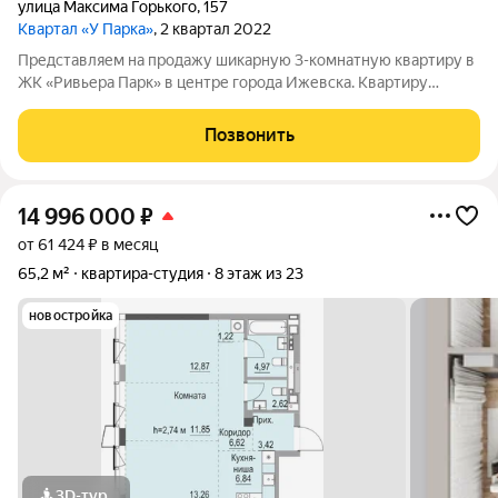
улица Максима Горького
,
157
Квартал «У Парка»
, 2 квартал 2022
Представляем на продажу шикарную 3-комнатную квартиру в
ЖК «Ривьера Парк» в центре города Ижевска. Квартиру
делали эргономичной и функциональной, для собственного
проживания. Была продумана каждая комната. В квартире
Позвонить
выполнен авторский ремонт в стиле
14 996 000
₽
от 61 424 ₽ в месяц
65,2 м²
квартира-студия
8 этаж из 23
новостройка
3D-тур