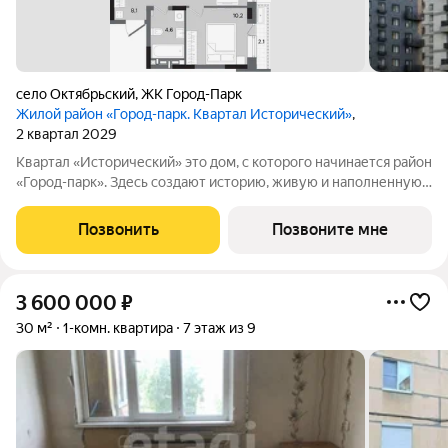
село Октябрьский
,
ЖК Город-Парк
Жилой район «Город-парк. Квартал Исторический»
,
2 квартал 2029
Квартал «Исторический» это дом, с которого начинается район
«Город-парк». Здесь создают историю, живую и наполненную
событиями каждого жителя. Дом состоит из секций высотой
от семи до десяти этажей и двух десятиэтажных башен,
Позвонить
Позвоните мне
выходящих на
3 600 000
₽
30 м²
1-комн. квартира
7 этаж из 9