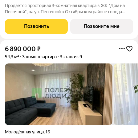
Продаётся просторная 3-комнатная квартира в ЖК "Дом на
Песочной", на ул. Песочной в Октябрьском районе города
Ижевска. Дом бизнес-класса Удобное расположение - виды из
окон будут на зелёный район и городской пруд Дворовое
Позвонить
Позвоните мне
пространство находится на
6 890 000
₽
54,3 м²
3-комн. квартира
3 этаж из 9
Молодёжная улица
,
16