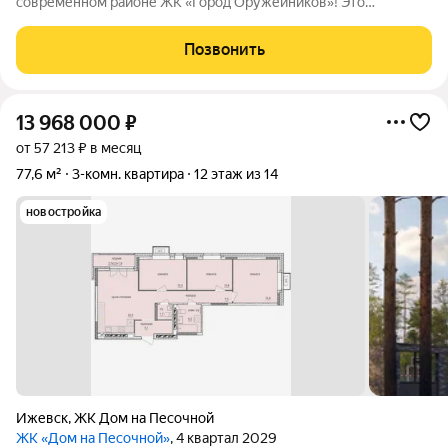
современном районе ЖК «Город Оружейников»! Это
идеальный вариант для тех, кто ценит комфорт и стиль. В
квартире светлый и современный ремонт, выполненный с
Позвонить
использованием качественных материалов:
13 968 000
₽
от 57 213 ₽ в месяц
77,6 м²
3-комн. квартира
12 этаж из 14
новостройка
Ижевск
,
ЖК Дом на Песочной
ЖК «Дом на Песочной»
, 4 квартал 2029