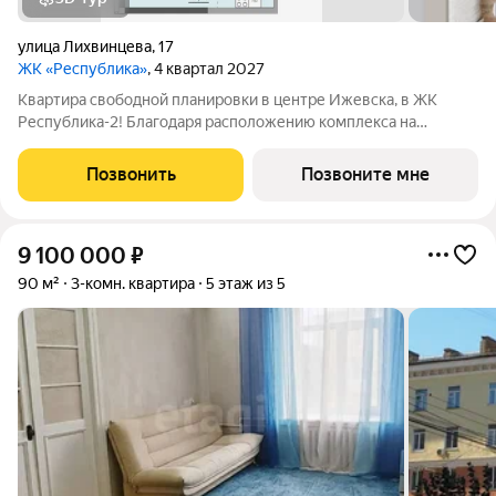
улица Лихвинцева
,
17
ЖК «Республика»
, 4 квартал 2027
Квартира свободной планировки в центре Ижевска, в ЖК
Республика-2! Благодаря расположению комплекса на
вершине холма, квартиры в ЖК Республика-2 обладают по-
настоящему невероятными видовыми характеристиками. Из
Позвонить
Позвоните мне
окон квартир будут открываться
9 100 000
₽
90 м²
3-комн. квартира
5 этаж из 5