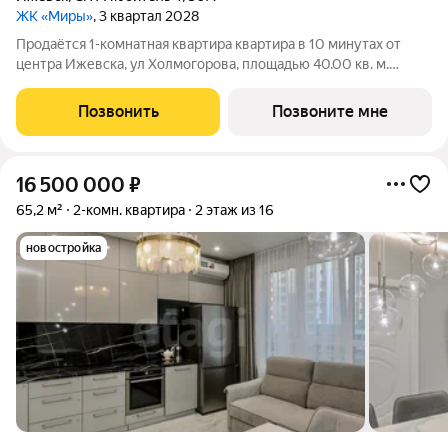
ЖК «Миры»
, 3 квартал 2028
Продаётся 1-комнатная квартира квартира в 10 минутах от
центра Ижевска, ул Холмогорова, площадью 40.00 кв. м.
Квартира находится в жилом комплексе бизнес-класса
«МИРЫ» от федерального застройщика «Железно».
Позвонить
Позвоните мне
Флагманский проект «МИРЫ» место, где
16 500 000
₽
65,2 м²
2-комн. квартира
2 этаж из 16
новостройка