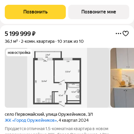
домов и расположен вдоль улицы Берша, на границе
Завьяловского района и Ижевска. Выполняется подготовка
Позвонить
Позвоните мне
под чистовую отделку: стены
5 199 999
₽
36,1 м²
2-комн. квартира
10 этаж из 10
новостройка
село Первомайский
,
улица Оружейников
,
3/1
ЖК «Город Оружейников»
, 4 квартал 2024
Продается отличная 1.5-комнатная квартира в новом