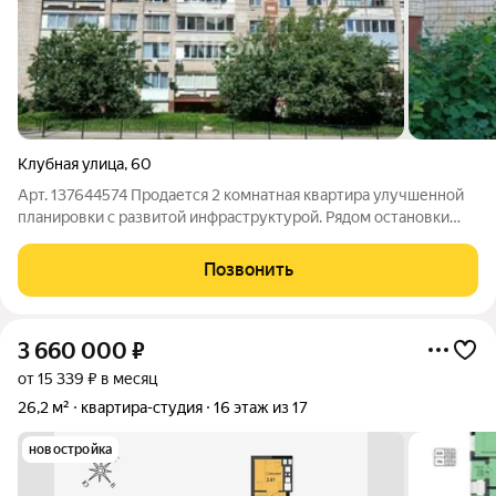
Клубная улица
,
60
Арт. 137644574 Продается 2 комнатная квартира улучшенной
планировки с развитой инфраструктурой. Рядом остановки
общественного транспорта, детские сады, школа, торговый
центр, обустроенный парк для семейных прогулок. Квартира с
Позвонить
большой застекленной
3 660 000
₽
от 15 339 ₽ в месяц
26,2 м²
квартира-студия
16 этаж из 17
новостройка