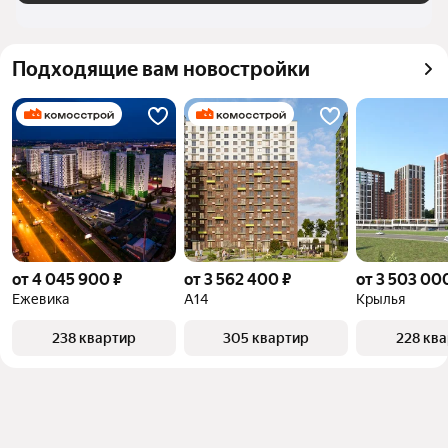
Подходящие вам новостройки
от 4 045 900 ₽
от 3 562 400 ₽
от 3 503 00
Ежевика
А14
Крылья
238 квартир
305 квартир
228 кв