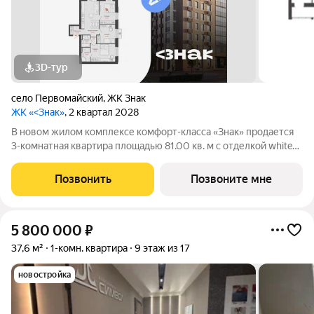
3D-тур
село Первомайский
,
ЖК Знак
ЖК «<Знак»
, 2 квартал 2028
В новом жилом комплексе комфорт-класса «Знак» продается
3-комнатная квартира площадью 81.00 кв. м с отделкой white
box. Квартира находится на 1 этаже 6-этажного корпуса №2.
Девелопер проекта федеральный застройщик «Железно».
Позвонить
Позвоните мне
«Знак» начало добрых
5 800 000
₽
37,6 м²
1-комн. квартира
9 этаж из 17
новостройка