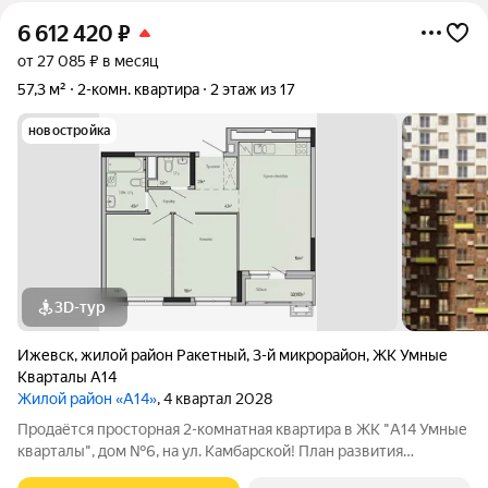
6 612 420
₽
от 27 085 ₽ в месяц
57,3 м²
2-комн. квартира
2 этаж из 17
новостройка
3D-тур
Ижевск
,
жилой район Ракетный
,
3-й микрорайон
,
ЖК Умные
Кварталы А14
Жилой район «А14»
, 4 квартал 2028
Продаётся просторная 2-комнатная квартира в ЖК "А14 Умные
кварталы", дом №6, на ул. Камбарской! План развития
микрорайона включает новую общеобразовательную школу и