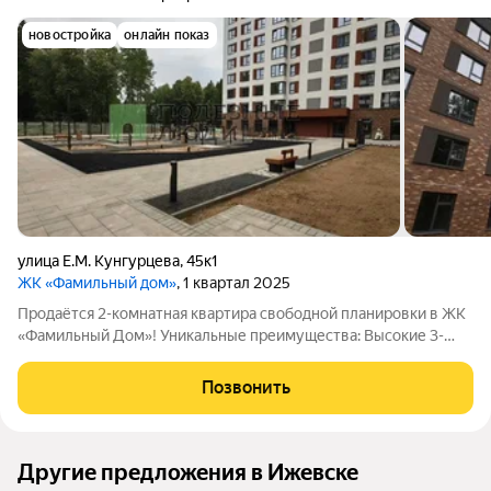
новостройка
онлайн показ
улица Е.М. Кунгурцева
,
45к1
ЖК «Фамильный дом»
, 1 квартал 2025
Продаётся 2-комнатная квартира свободной планировки в ЖК
«Фамильный Дом»! Уникальные преимущества: Высокие 3-
метровые потолки ощущение свободы и простора! Свободная
планировка реализуйте любые дизайнерские идеи под свой
Позвонить
стиль жизни! Предчистовая
Другие предложения в Ижевске