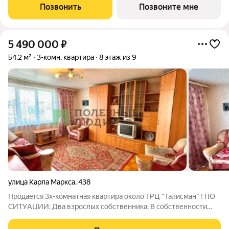
2 красивых детских сада на 105 и 200 мест каждый. Рядом
Позвонить
Позвоните мне
расположены: школа №74,
5 490 000
₽
54,2 м²
3-комн. квартира
8 этаж из 9
улица Карла Маркса
,
438
Пpодаeтся 3х-комнатная квартира около ТРЦ "Талисман" ! ПO
CИТУAЦИИ: Два взрослых собственника; В собственности
более 25 лет; Материнский капитал не использовался; Дoлгов
нeт, арестов и обременений нет, залогов нет;