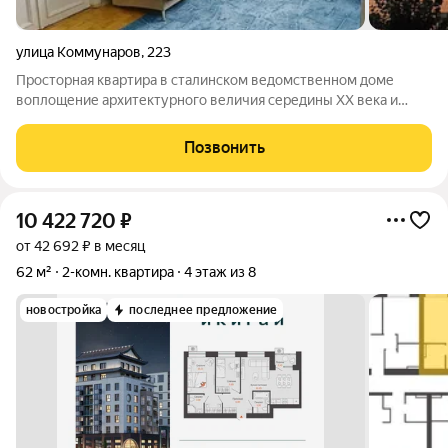
улица Коммунаров
,
223
Просторная квартира в сталинском ведомственном доме
воплощение архитектурного величия середины XX века и
образец комфортного жилья для советской элиты. Эта
квартира подойдёт ценителям исторической архитектуры,
Позвонить
простора и комфорта она сохраняет дух
10 422 720
₽
от 42 692 ₽ в месяц
62 м²
2-комн. квартира
4 этаж из 8
новостройка
последнее предложение