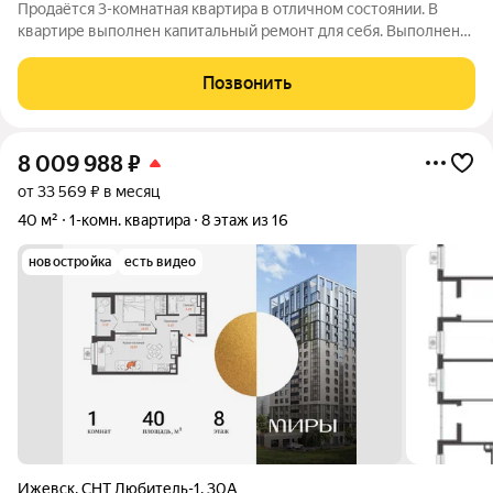
Продаётся 3-комнатная квартира в отличном состоянии. В
квартире выполнен капитальный ремонт для себя. Выполнена
полусухая стяжка пола, заменена электрика. Выровнены
стены. Хорошая инфраструктура района. В шаговой
Позвонить
доступности школы, детские сады,
8 009 988
₽
от 33 569 ₽ в месяц
40 м²
1-комн. квартира
8 этаж из 16
новостройка
есть видео
Ижевск
,
СНТ Любитель-1
,
30А