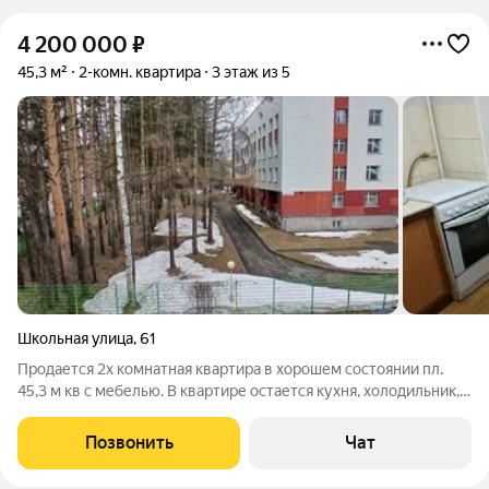
4 200 000
₽
45,3 м²
2-комн. квартира
3 этаж из 5
Школьная улица
,
61
Продается 2х комнатная квартира в хорошем состоянии пл.
45,3 м кв с мебелью. В квартире остается кухня, холодильник,
столы, стулья, стиральная машина, шкаф-купе, прихожая,
шкафы, диваны, телевизор. Потолки-наияжные, Стены-обои.
Позвонить
Чат
Металлопластиковые.