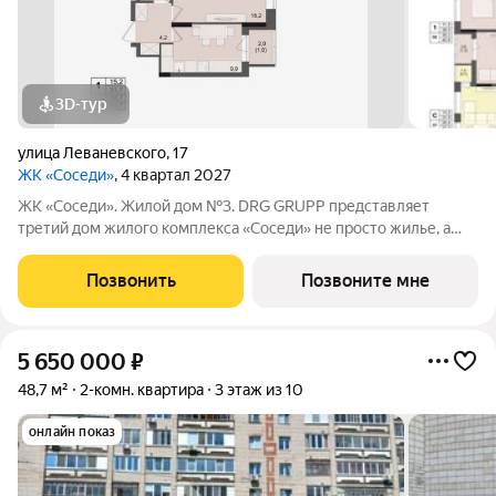
3D-тур
улица Леваневского
,
17
ЖК «Соседи»
, 4 квартал 2027
ЖК «Соседи». Жилой дом №3. DRG GRUPP представляет
третий дом жилого комплекса «Соседи» не просто жилье, а
стиль жизни для тех, кто ценит уют и комфорт. 17-ти этажный
жилой комплекс будет расположен на улице Леваневского, в
Позвонить
Позвоните мне
Ленинском районе в
5 650 000
₽
48,7 м²
2-комн. квартира
3 этаж из 10
онлайн показ