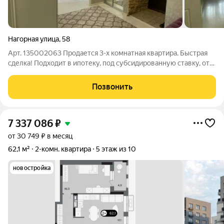
Нагорная улица
,
58
Арт. 135002063 Продается 3-х комнатная квартира. Быстрая
сделка! Подходит в ипотеку, под субсидированную ставку, от
11,9%. Здесь идеально разместится большая семья. Удобное
расположение комнат, раздельный санузел, просторная
Позвонить
гардеробная, 2 лоджии и
7 337 086
₽
от 30 749 ₽ в месяц
62,1 м²
2-комн. квартира
5 этаж из 10
новостройка