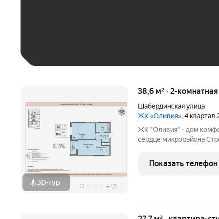
До 30 тыс. ₽
До 50 тыс. ₽
До 70 тыс. ₽
Больше 100 тыс. ₽
38,6 м² · 2-комнатна
Шабердинская улица
ЖК «Оливия»
, 4 квартал
ЖК "Оливия" - дом комф
сердце микрорайона Стро
инфраструктура, где вс
Матрица, остановки обще
Показать телефон
взрослых и
3D-тур
+
12
27,7 м² · квартира-ст