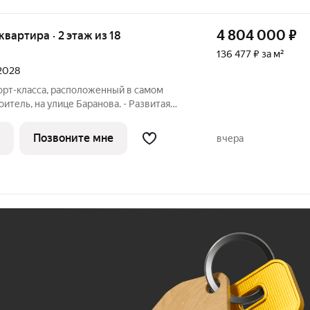
4 804 000
₽
 квартира · 2 этаж из 18
136 477 ₽ за м²
 2028
орт-класса, расположенный в самом
итель, на улице Баранова. - Развитая
е нужное в шаговой доступности Молл
ственного транспорта, поликлиники для
Позвоните мне
вчера
Ж