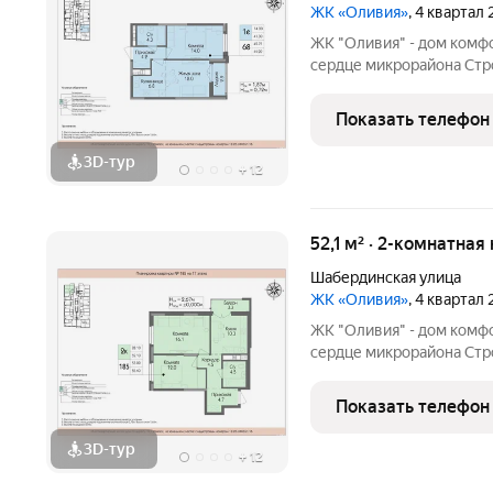
ЖК «Оливия»
, 4 квартал
ЖК "Оливия" - дом комф
сердце микрорайона Стро
инфраструктура, где вс
Матрица, остановки обще
Показать телефон
взрослых и
3D-тур
+
12
52,1 м² · 2-комнатная
Шабердинская улица
ЖК «Оливия»
, 4 квартал
ЖК "Оливия" - дом комф
сердце микрорайона Стро
инфраструктура, где вс
Матрица, остановки обще
Показать телефон
взрослых и
3D-тур
+
12