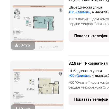
Шабердинская улица
ЖК «Оливия»
, 4 квартал
ЖК "Оливия" - дом комф
сердце микрорайона Стро
инфраструктура, где вс
Матрица, остановки обще
Показать телефон
взрослых и
3D-тур
+
12
32,8 м² · 1-комнатная
Шабердинская улица
ЖК «Оливия»
, 4 квартал
ЖК "Оливия" - дом комф
сердце микрорайона Стро
инфраструктура, где вс
Матрица, остановки обще
Показать телефон
взрослых и
3D-тур