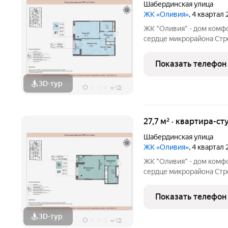
Шабердинская улица
ЖК «Оливия»
, 4 квартал
ЖК "Оливия" - дом комф
сердце микрорайона Стро
инфраструктура, где вс
Матрица, остановки обще
Показать телефон
взрослых и
3D-тур
+
12
27,7 м² · квартира-ст
Шабердинская улица
ЖК «Оливия»
, 4 квартал
ЖК "Оливия" - дом комф
сердце микрорайона Стро
инфраструктура, где вс
Матрица, остановки обще
Показать телефон
взрослых и
3D-тур
+
12