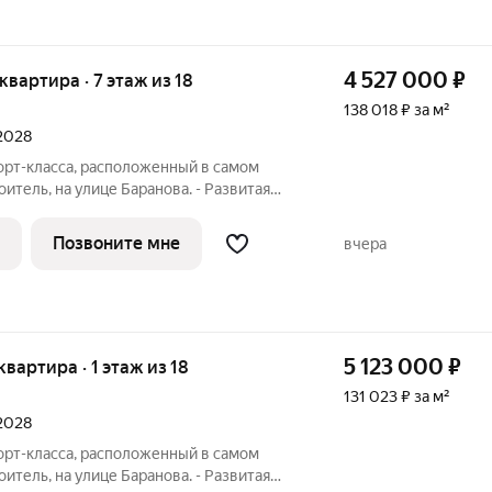
4 527 000
₽
 квартира · 7 этаж из 18
138 018 ₽ за м²
 2028
орт-класса, расположенный в самом
итель, на улице Баранова. - Развитая
е нужное в шаговой доступности Молл
ственного транспорта, поликлиники для
Позвоните мне
вчера
5 123 000
₽
 квартира · 1 этаж из 18
131 023 ₽ за м²
 2028
орт-класса, расположенный в самом
итель, на улице Баранова. - Развитая