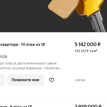
До 100 тыс. ₽
5 142 000
₽
я квартира · 10 этаж из 18
133 212 ₽ за м²
 2028
орт-класса, расположенный в самом
итель, на улице Баранова. - Развитая
е нужное в шаговой доступности Молл
ственного транспорта, поликлиники для
Позвоните мне
сейчас
3 939 000
₽
удия · 6 этаж из 18