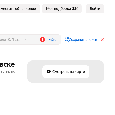
зместить объявление
Моя подборка ЖК
Войти
1
Сохранить поиск
Район
вске
вартир по
Смотреть на карте