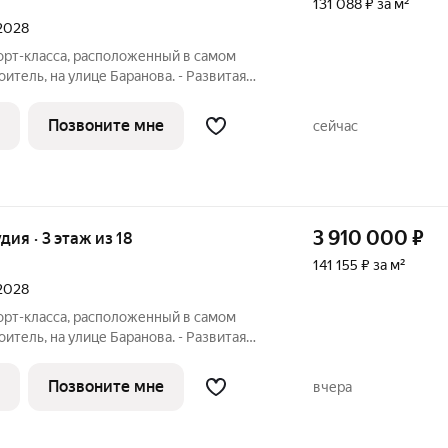
131 088 ₽ за м²
 2028
орт-класса, расположенный в самом
итель, на улице Баранова. - Развитая
е нужное в шаговой доступности Молл
ственного транспорта, поликлиники для
Позвоните мне
сейчас
3 910 000
₽
удия · 3 этаж из 18
141 155 ₽ за м²
 2028
орт-класса, расположенный в самом
итель, на улице Баранова. - Развитая
е нужное в шаговой доступности Молл
ственного транспорта, поликлиники для
Позвоните мне
вчера