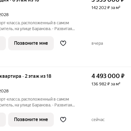
142 202 ₽ за м²
 2028
орт-класса, расположенный в самом
итель, на улице Баранова. - Развитая
е нужное в шаговой доступности Молл
ственного транспорта, поликлиники для
Позвоните мне
вчера
4 493 000
₽
 квартира · 2 этаж из 18
136 982 ₽ за м²
 2028
орт-класса, расположенный в самом
итель, на улице Баранова. - Развитая
е нужное в шаговой доступности Молл
ственного транспорта, поликлиники для
Позвоните мне
сейчас