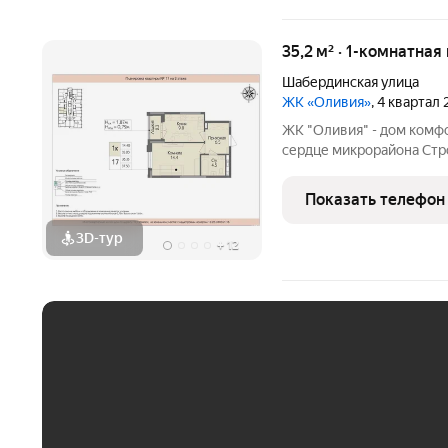
35,2 м² · 1-комнатная
Шабердинская улица
ЖК «Оливия»
, 4 квартал
ЖК "Оливия" - дом комф
сердце микрорайона Стро
инфраструктура, где вс
Матрица, остановки обще
Показать телефон
взрослых и
3D-тур
+
12
ЕЖЕМЕСЯЧНЫЙ ПЛАТЁ