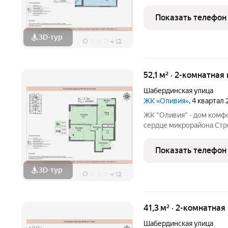
инфраструктура, где вс
Матрица, остановки обще
Показать телефон
взрослых и
3D-тур
+
12
52,1 м² · 2-комнатная
Шабердинская улица
ЖК «Оливия»
, 4 квартал
ЖК "Оливия" - дом комф
сердце микрорайона Стро
инфраструктура, где вс
Матрица, остановки обще
Показать телефон
взрослых и
3D-тур
+
12
41,3 м² · 2-комнатная
Шабердинская улица