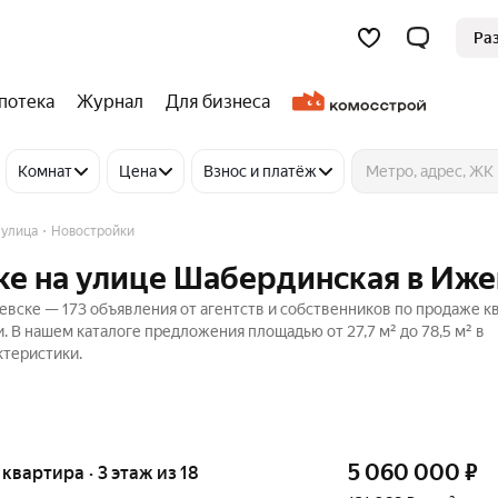
Ра
потека
Журнал
Для бизнеса
Комнат
Цена
Взнос и платёж
 улица
Новостройки
ке на улице Шабердинская в Иже
евске — 173 объявления от агентств и собственников по продаже к
. В нашем каталоге предложения площадью от 27,7 м² до 78,5 м² в
ктеристики.
5 060 000
₽
 квартира · 3 этаж из 18