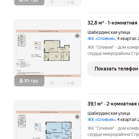
+
12
32,8 м² · 1-комнатная
Шабердинская улица
ЖК «Оливия»
, 4 квартал
ЖК "Оливия" - дом комф
сердце микрорайона Стро
инфраструктура, где вс
Матрица, остановки обще
Показать телефон
взрослых и
3D-тур
+
12
39,1 м² · 2-комнатная
Шабердинская улица
ЖК «Оливия»
, 4 квартал
ЖК "Оливия" - дом комф
сердце микрорайона Стро