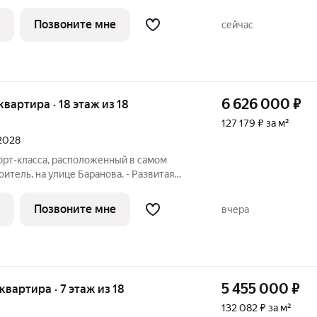
е нужное в шаговой доступности Молл
ственного транспорта, поликлиники для
Позвоните мне
сейчас
6 626 000
₽
 квартира · 18 этаж из 18
127 179 ₽ за м²
 2028
орт-класса, расположенный в самом
итель, на улице Баранова. - Развитая
е нужное в шаговой доступности Молл
ственного транспорта, поликлиники для
Позвоните мне
вчера
5 455 000
₽
 квартира · 7 этаж из 18
132 082 ₽ за м²