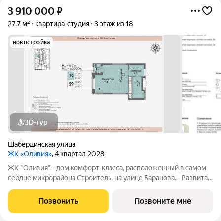
3 910 000
₽
27,7 м²
квартира-студия
3 этаж из 18
новостройка
3D-тур
Шабердинская улица
ЖК «Оливия»
, 4 квартал 2028
ЖК "Оливия" - дом комфорт-класса, расположенный в самом
сердце микрорайона Строитель, на улице Баранова. - Развитая
инфраструктура, где все нужное в шаговой доступности Молл
Матрица, остановки общественного транспорта, поликлиники
Позвонить
Позвоните мне
для взрослых и