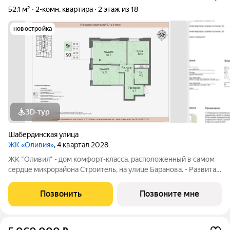
52,1 м²
2-комн. квартира
2 этаж из 18
новостройка
3D-тур
Шабердинская улица
ЖК «Оливия»
, 4 квартал 2028
ЖК "Оливия" - дом комфорт-класса, расположенный в самом
сердце микрорайона Строитель, на улице Баранова. - Развитая
инфраструктура, где все нужное в шаговой доступности Молл
Матрица, остановки общественного транспорта, поликлиники
Позвонить
Позвоните мне
для взрослых и