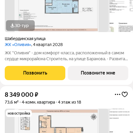
3D-тур
Шабердинская улица
ЖК «Оливия»
, 4 квартал 2028
ЖК "Оливия" - дом комфорт-класса, расположенный в самом
сердце микрорайона Строитель, на улице Баранова. - Развитая
инфраструктура, где все нужное в шаговой доступности Молл
Матрица, остановки общественного транспорта, поликлиники
Позвонить
Позвоните мне
для взрослых и
8 349 000
₽
73,6 м²
4-комн. квартира
4 этаж из 18
новостройка