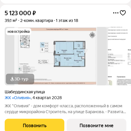
5 123 000
₽
39,1 м²
2-комн. квартира
1 этаж из 18
новостройка
3D-тур
Шабердинская улица
ЖК «Оливия»
, 4 квартал 2028
ЖК "Оливия" - дом комфорт-класса, расположенный в самом
сердце микрорайона Строитель, на улице Баранова. - Развитая
инфраструктура, где все нужное в шаговой доступности Молл
Матрица, остановки общественного транспорта, поликлиники
Позвонить
Позвоните мне
для взрослых и