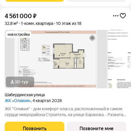
4 561 000
₽
32,8 м²
1-комн. квартира
10 этаж из 18
новостройка
3D-тур
Шабердинская улица
ЖК «Оливия»
, 4 квартал 2028
ЖК "Оливия" - дом комфорт-класса, расположенный в самом
сердце микрорайона Строитель, на улице Баранова. - Развитая
инфраструктура, где все нужное в шаговой доступности Молл
Матрица, остановки общественного транспорта, поликлиники
Позвонить
Позвоните мне