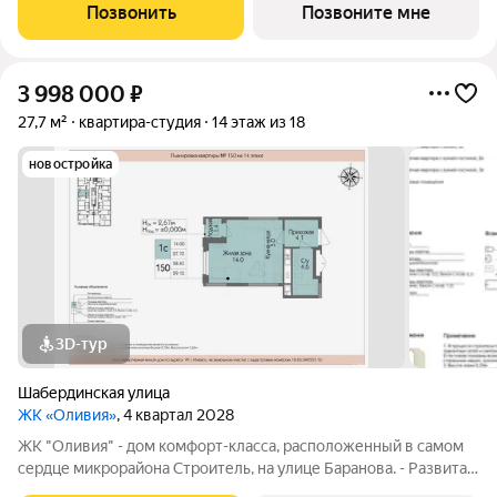
Матрица, остановки общественного транспорта, поликлиники
Позвонить
Позвоните мне
для взрослых и
3 998 000
₽
27,7 м²
квартира-студия
14 этаж из 18
новостройка
3D-тур
Шабердинская улица
ЖК «Оливия»
, 4 квартал 2028
ЖК "Оливия" - дом комфорт-класса, расположенный в самом
сердце микрорайона Строитель, на улице Баранова. - Развитая
инфраструктура, где все нужное в шаговой доступности Молл