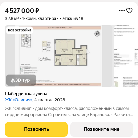
4 527 000
₽
32,8 м²
1-комн. квартира
7 этаж из 18
новостройка
3D-тур
Шабердинская улица
ЖК «Оливия»
, 4 квартал 2028
ЖК "Оливия" - дом комфорт-класса, расположенный в самом
сердце микрорайона Строитель, на улице Баранова. - Развитая
инфраструктура, где все нужное в шаговой доступности Молл
Матрица, остановки общественного транспорта, поликлиники
Позвонить
Позвоните мне
для взрослых и