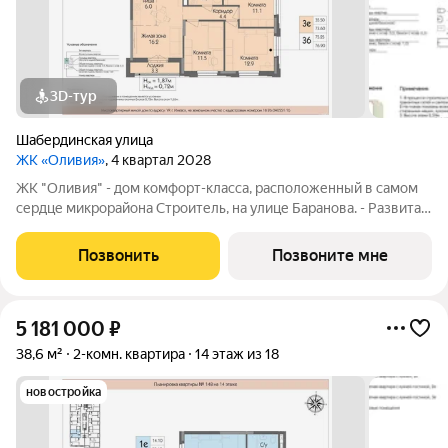
3D-тур
Шабердинская улица
ЖК «Оливия»
, 4 квартал 2028
ЖК "Оливия" - дом комфорт-класса, расположенный в самом
сердце микрорайона Строитель, на улице Баранова. - Развитая
инфраструктура, где все нужное в шаговой доступности Молл
Матрица, остановки общественного транспорта, поликлиники
Позвонить
Позвоните мне
для взрослых и
5 181 000
₽
38,6 м²
2-комн. квартира
14 этаж из 18
новостройка