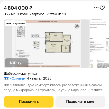
4 804 000
₽
35,2 м²
1-комн. квартира
2 этаж из 18
новостройка
3D-тур
Шабердинская улица
ЖК «Оливия»
, 4 квартал 2028
ЖК "Оливия" - дом комфорт-класса, расположенный в самом
сердце микрорайона Строитель, на улице Баранова. - Развитая
инфраструктура, где все нужное в шаговой доступности Молл
Матрица, остановки общественного транспорта, поликлиники
Позвонить
Позвоните мне
для взрослых и