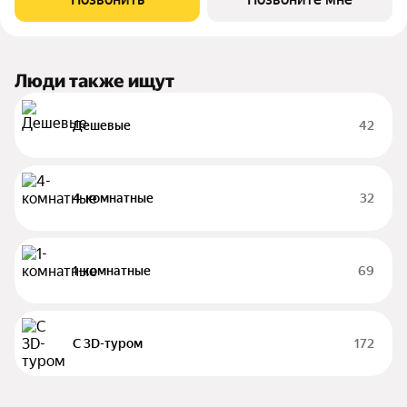
для взрослых и
Люди также ищут
Дешевые
42
4-комнатные
32
1-комнатные
69
С 3D-туром
172