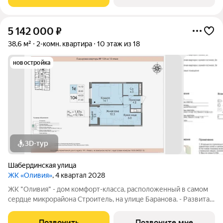
для взрослых и
5 142 000
₽
38,6 м²
2-комн. квартира
10 этаж из 18
новостройка
3D-тур
Шабердинская улица
ЖК «Оливия»
, 4 квартал 2028
ЖК "Оливия" - дом комфорт-класса, расположенный в самом
сердце микрорайона Строитель, на улице Баранова. - Развитая
инфраструктура, где все нужное в шаговой доступности Молл
Матрица, остановки общественного транспорта, поликлиники
Позвонить
Позвоните мне