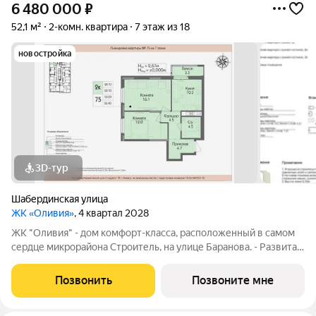
6 480 000
₽
52,1 м²
2-комн. квартира
7 этаж из 18
новостройка
3D-тур
Шабердинская улица
ЖК «Оливия»
, 4 квартал 2028
ЖК "Оливия" - дом комфорт-класса, расположенный в самом
сердце микрорайона Строитель, на улице Баранова. - Развитая
инфраструктура, где все нужное в шаговой доступности Молл
Матрица, остановки общественного транспорта, поликлиники
Позвонить
Позвоните мне
для взрослых и