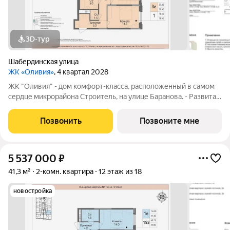
3D-тур
Шабердинская улица
ЖК «Оливия»
, 4 квартал 2028
ЖК "Оливия" - дом комфорт-класса, расположенный в самом
сердце микрорайона Строитель, на улице Баранова. - Развитая
инфраструктура, где все нужное в шаговой доступности Молл
Матрица, остановки общественного транспорта, поликлиники
Позвонить
Позвоните мне
для взрослых и
5 537 000
₽
41,3 м²
2-комн. квартира
12 этаж из 18
новостройка