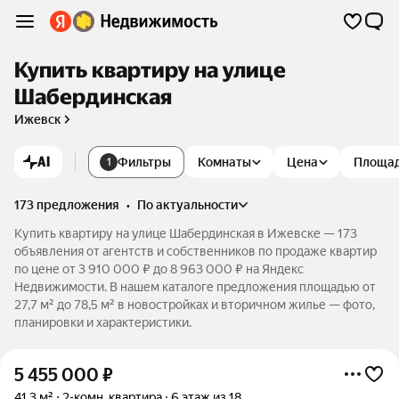
Купить квартиру на улице
Шабердинская
Ижевск
AI
Фильтры
Комнаты
Цена
Площа
1
173 предложения
•
по актуальности
Купить квартиру на улице Шабердинская в Ижевске — 173
объявления от агентств и собственников по продаже квартир
по цене от 3 910 000 ₽ до 8 963 000 ₽ на Яндекс
Недвижимости. В нашем каталоге предложения площадью от
27,7 м² до 78,5 м² в новостройках и вторичном жилье — фото,
планировки и характеристики.
5 455 000
₽
41,3 м²
2-комн. квартира
6 этаж из 18