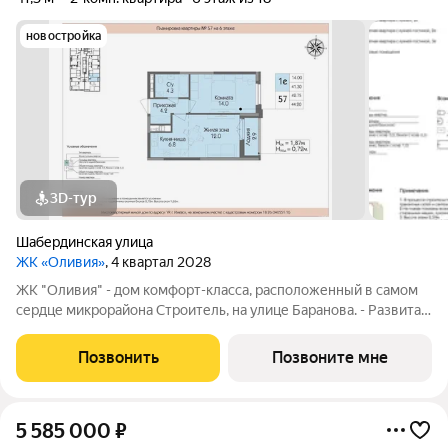
новостройка
3D-тур
Шабердинская улица
ЖК «Оливия»
, 4 квартал 2028
ЖК "Оливия" - дом комфорт-класса, расположенный в самом
сердце микрорайона Строитель, на улице Баранова. - Развитая
инфраструктура, где все нужное в шаговой доступности Молл
Матрица, остановки общественного транспорта, поликлиники
Позвонить
Позвоните мне
для взрослых и
5 585 000
₽