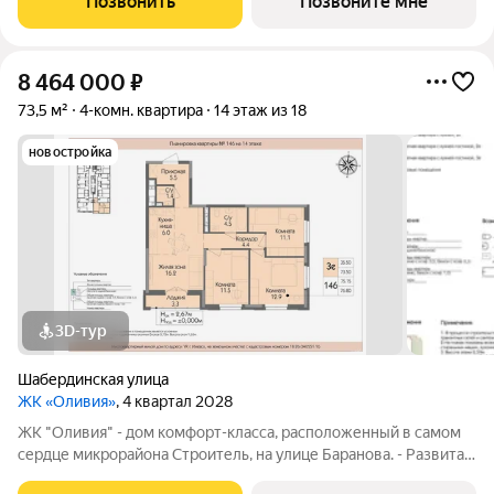
Позвонить
Позвоните мне
для взрослых и
8 464 000
₽
73,5 м²
4-комн. квартира
14 этаж из 18
новостройка
3D-тур
Шабердинская улица
ЖК «Оливия»
, 4 квартал 2028
ЖК "Оливия" - дом комфорт-класса, расположенный в самом
сердце микрорайона Строитель, на улице Баранова. - Развитая
инфраструктура, где все нужное в шаговой доступности Молл