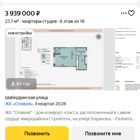
3 939 000
₽
27,7 м²
квартира-студия
6 этаж из 18
новостройка
3D-тур
Шабердинская улица
ЖК «Оливия»
, 4 квартал 2028
ЖК "Оливия" - дом комфорт-класса, расположенный в самом
сердце микрорайона Строитель, на улице Баранова. - Развитая
инфраструктура, где все нужное в шаговой доступности Молл
Матрица, остановки общественного транспорта, поликлиники
Позвонить
Позвоните мне
для взрослых и