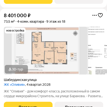
для взрослых и
8 401 000
₽
73,5 м²
4-комн. квартира
9 этаж из 18
новостройка
3D-тур
Шабердинская улица
ЖК «Оливия»
, 4 квартал 2028
ЖК "Оливия" - дом комфорт-класса, расположенный в самом
сердце микрорайона Строитель, на улице Баранова. - Развитая
инфраструктура, где все нужное в шаговой доступности Молл
Матрица, остановки общественного транспорта, поликлиники