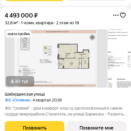
4 493 000
₽
32,8 м²
1-комн. квартира
2 этаж из 18
новостройка
3D-тур
Шабердинская улица
ЖК «Оливия»
, 4 квартал 2028
ЖК "Оливия" - дом комфорт-класса, расположенный в самом
сердце микрорайона Строитель, на улице Баранова. - Развитая
инфраструктура, где все нужное в шаговой доступности Молл
Матрица, остановки общественного транспорта, поликлиники
Позвонить
Позвоните мне