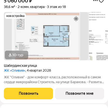
5 060 000
₽
38,6 м²
2-комн. квартира
3 этаж из 18
новостройка
3D-тур
Шабердинская улица
ЖК «Оливия»
, 4 квартал 2028
ЖК "Оливия" - дом комфорт-класса, расположенный в самом
сердце микрорайона Строитель, на улице Баранова. - Развитая
инфраструктура, где все нужное в шаговой доступности Молл
Матрица, остановки общественного транспорта, поликлиники
Позвонить
Позвоните мне
для взрослых и