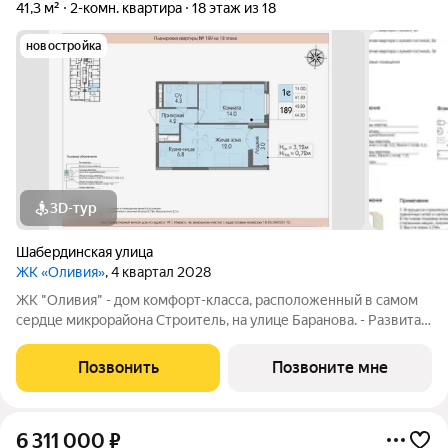
41,3 м²
2-комн. квартира
18 этаж из 18
новостройка
3D-тур
Шабердинская улица
ЖК «Оливия»
, 4 квартал 2028
ЖК "Оливия" - дом комфорт-класса, расположенный в самом
сердце микрорайона Строитель, на улице Баранова. - Развитая
инфраструктура, где все нужное в шаговой доступности Молл
Матрица, остановки общественного транспорта, поликлиники
Позвонить
Позвоните мне
для взрослых и
6 311 000
₽