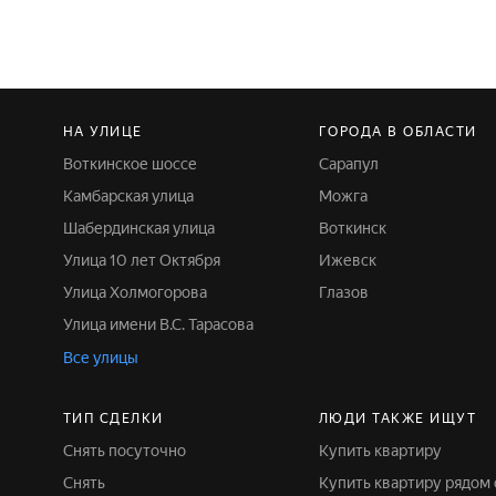
НА УЛИЦЕ
ГОРОДА В ОБЛАСТИ
Воткинское шоссе
Сарапул
Камбарская улица
Можга
Шабердинская улица
Воткинск
Улица 10 лет Октября
Ижевск
Улица Холмогорова
Глазов
Улица имени В.С. Тарасова
Все улицы
ТИП СДЕЛКИ
ЛЮДИ ТАКЖЕ ИЩУТ
Снять посуточно
Купить квартиру
Снять
Купить квартиру рядом 