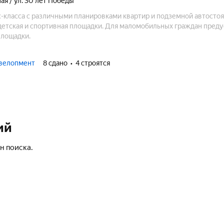
ная / ул. 30 лет Победы
-класса с различными планировками квартир и подземной автостоя
етская и спортивная площадки. Для маломобильных граждан пред
площадки.
велопмент
8 сдано
4 строятся
ий
н поиска.