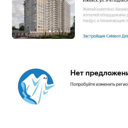
Ижевск
,
ул. 9-я Подлес
Жилой комплекс бизнес
жителей оборудованы д
пандус и понижающие 
+
1
Застройщик Символ Де
Нет предложен
Попробуйте изменить регио