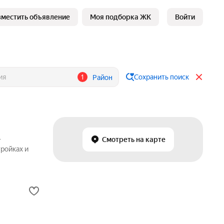
зместить объявление
Моя подборка ЖК
Войти
1
Сохранить поиск
Район
—
Смотреть на карте
ройках и