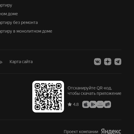
артиру
чном доме
артиру без ремонта
вартиру в монолитном доме
ь
Карта сайта
Отсканируйте QR-код,
чтобы скачать приложение
4.8
Проект компании