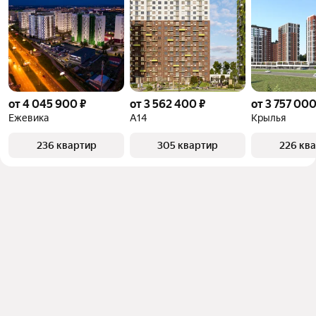
от 4 045 900 ₽
от 3 562 400 ₽
от 3 757 000
Ежевика
А14
Крылья
236 квартир
305 квартир
226 кв