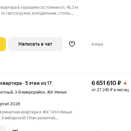
квартира в хорошем состоянии пл. 45,3 м
 остается кухня, холодильник, столы,
на, шкаф-купе, прихожая, шкафы, диваны,
яжные, Стены-обои.
Написать в чат
вчера
6 651 610
₽
 квартира · 5 этаж из 17
от 27 245 ₽ в месяц
кетный
,
3-й микрорайон
,
ЖК Умные
вартал 2028
-комнатная квартира в ЖК "А14 Умные
л. Камбарской! План развития
новую общеобразовательную школу и 2
а 105 и 200 мест каждый. Рядом