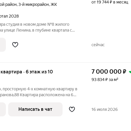
от 19 744 ₽ в месяц
ой район
,
3-й микрорайон
,
ЖК
артал 2028
ира студия в новом доме №8 жилого
а улице Ленина, в глубине квартала с
й. Спокойное, уютное место - «уже не
есь близко ко всему: В шаговой
сейчас
7 000 000
₽
я квартира · 6 этаж из 10
93 834 ₽ за м²
, просторную 4-х комнатную квартиру в
ранова,88 Квартира расположена на 6
анные, окна выходят на 2 стороны
м. плюс застекленная 6 метровая лоджия.
Написать в чат
16 июля 2026