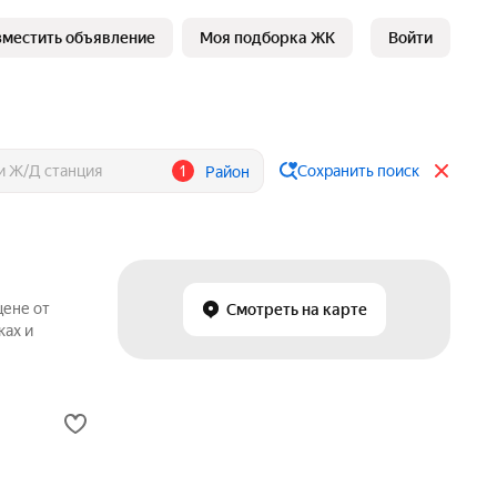
зместить объявление
Моя подборка ЖК
Войти
1
Сохранить поиск
Район
цене от
Смотреть на карте
ках и