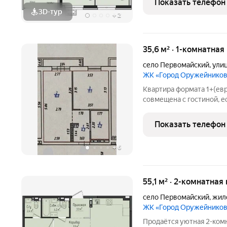
Показать телефон
расположены: школа №7
3D-тур
+
2
35,6 м² · 1-комнатная
село Первомайский
,
ули
ЖК «Город Оружейнико
Квартира формата 1+(ев
совмещена с гостиной, е
й этаж. Отличный вид, ч
связи с переездом в друг
Показать телефон
ОСТАЕТСЯ.
+
6
55,1 м² · 2-комнатная
село Первомайский
,
жил
ЖК «Город Оружейнико
Продаётся уютная 2-ком