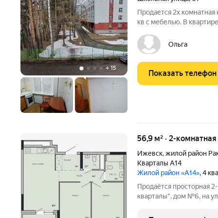
Продается 2х комнатная 
кв с мебелью. В квартире
стулья, стиральная маши
телевизор. Потолки-наи
Ольга
Металлопластиковые.
+
15
Показать телефон
56,9 м² · 2-комнатная
Ижевск
,
жилой район Ра
Кварталы А14
Жилой район «А14»
, 4 к
Продаётся просторная 2
кварталы", дом №6, на у
микрорайона включает 
красивых детских сада н