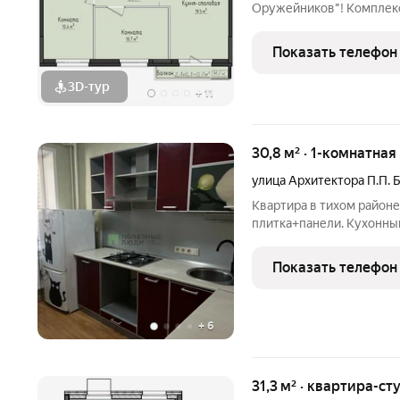
Оружейников"! Комплекс
расположен вдоль улицы 
и Ижевска. Выпо
Показать телефон
3D-тур
+
11
30,8 м² · 1-комнатная
улица Архитектора П.П. 
Квартира в тихом районе
плитка+панели. Кухонный
есть на фото. Tpанспоpтн
уютно и комфортно людям
Показать телефон
молодежи, и пожилым
+
6
31,3 м² · квартира-ст