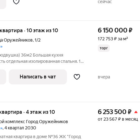
сейчас
4,
6 150 000
₽
 квартира · 10 этаж из 10
172 753 ₽ за м²
ца Оружейников
,
1/2
в»
торг
родвушка) 36м2 Большая кухня
сть отдельная изолированная спальня. 10-
истый и ухоженный подъезд. Продаем в
ой город, поэтому ВСЁ, что вы видите,
Написать в чат
вчера
6 253 500
₽
 квартира · 4 этаж из 10
от 23 567 ₽ в месяц
ой комплекс Город Оружейников
в»
, 4 квартал 2030
натная квартира в доме №36 ЖК "Город