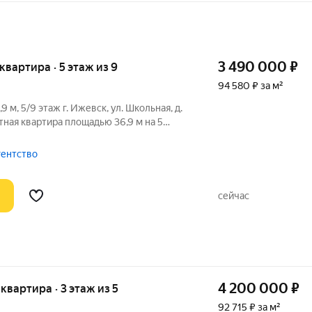
3 490 000
₽
 квартира · 5 этаж из 9
94 580 ₽ за м²
9 м, 5/9 этаж г. Ижевск, ул. Школьная, д.
ная квартира площадью 36,9 м на 5
ного дома 1988 года постройки.
м ремонтом - состояние позволяет сразу
гентство
сейчас
4 200 000
₽
 квартира · 3 этаж из 5
92 715 ₽ за м²