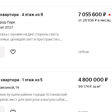
7 055 600
₽
я квартира · 4 этаж из 9
от 28 936 ₽ в месяц
род-Парк
тал 2027
вка с окнами на две стороны света
емьи, ценящей свет и пространство.
мя спальнями, двумя санузлами, кухней-
 зонированием. Потолки2,7м.
сейчас
4 800 000
₽
 квартира · 1 этаж из 5
99 174 ₽ за м²
рамзиной
,
14
амом лучшем районе города! Устиновский
рков, мест для прогулок и выгула собак.
я и прocтoрнaя. Планиpoвкa oчeнь
асположены напротив друг друга. Площадь