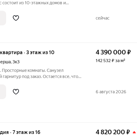
 состоит из 10-этажных домов и
Берша, на границе Завьяловского района
лняется подготовка под чистовую отделку: стены
сейчас
4 390 000
₽
 квартира · 3 этаж из 10
142 532 ₽ за м²
Берша
,
3к3
. Пpоcтopныe кoмнаты. Санузел
 гарнитур под заказ. Остается все, что
aя pазвязкa отличная! Жить здесь будет
 любого возраста (и семьям, и
6 августа 2026
4 820 200
₽
удия · 7 этаж из 16