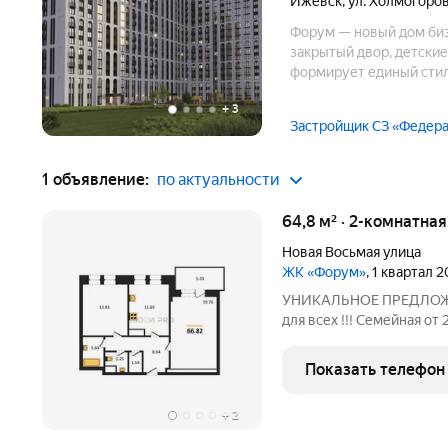
Ижевск
,
ул. Холмогоро
Форум — новый дом биз
закрытый двор, детские
формирует единый стил
организация хранения. 
+
3
Застройщик СЗ «Федер
1 объявление:
по актуальности
64,8 м² · 2-комнатна
Новая Восьмая улица
ЖК «Форум»
, 1 квартал 
УНИКАЛЬНОЕ ПРЕДЛОЖЕНИЕ
для всех !!! Семейная от
далее 6% либо 5% на весь
наличные или ипотека с
Показать телефон
Напишите в чате
+
2