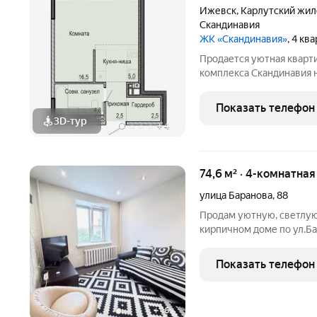
Ижевск
,
Карлутский жил
Скандинавия
ЖК «Скандинавия»
, 4 кв
Продается уютная кварт
комплекса Скандинавия н
развитой инфраструктуро
центр», но, при этом, зд
Показать телефон
доступности от
3D-тур
+
4
74,6 м² · 4-комнатна
улица Баранова
,
88
Продам уютную, светлую
кирпичном доме по ул.Ба
этаже, комнаты изолиров
Восток и Запад. 74,6 кв.
Показать телефон
В квартире
+
16