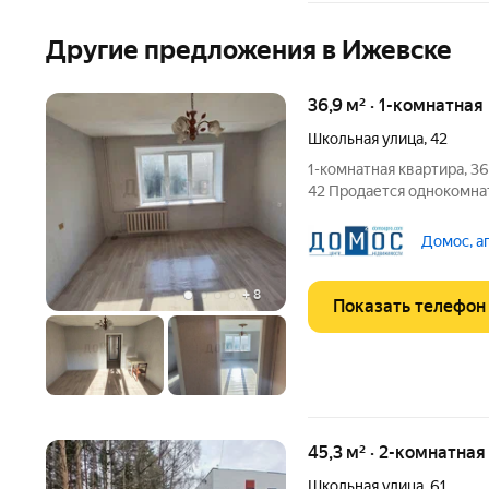
Другие предложения в Ижевске
36,9 м² · 1-комнатная
Школьная улица
,
42
1-комнатная квартира, 36,
42 Продается однокомнат
этаже 9-этажного кирпич
Квартира с косметически
Домос, а
заехать и
+
8
Показать телефон
45,3 м² · 2-комнатная
Школьная улица
,
61