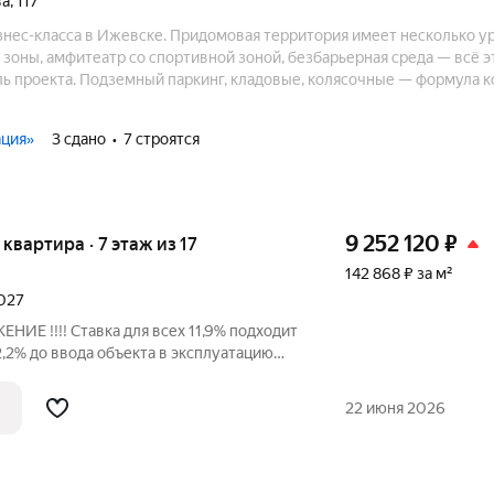
ва
,
117
нес-класса в Ижевске. Придомовая территория имеет несколько у
 зоны, амфитеатр со спортивной зоной, безбарьерная среда — всё э
ь проекта. Подземный паркинг, кладовые, колясочные — формула 
Дом находится в престижном районе города с развитой инфраструк
ация»
3 сдано
7 строятся
9 252 120
₽
я квартира · 7 этаж из 17
142 868 ₽ за м²
2027
 !!!! Ставка для всех 11,9% подходит
 2,2% до ввода объекта в эксплуатацию
 срок. Цена указана со скидкой за
 не субсидированными ставками.
22 июня 2026