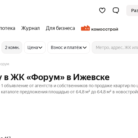
Ра
потека
Журнал
Для бизнеса
2 комн.
Цена
Взнос и платёж
орум
у в ЖК «Форум» в Ижевске
 объявление от агентств и собственников по продаже квартир по 
 каталоге предложения площадью от 64,8 м² до 64,8 м² в новострой