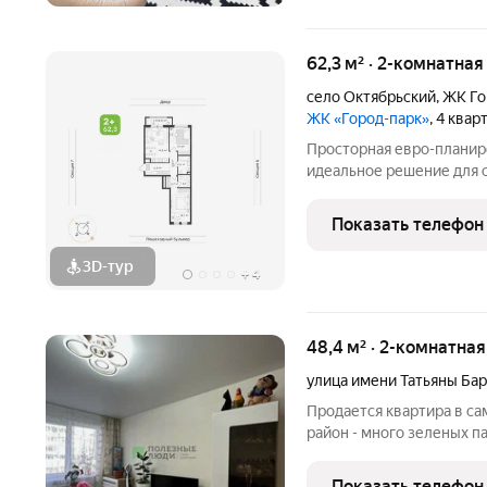
62,3 м² · 2-комнатна
село Октябрьский
,
ЖК Го
ЖК «Город-парк»
, 4 квар
Просторная евро-планиро
идеальное решение для с
Площадь 62,3 кв.м. с дву
гостиной и продуманным
Показать телефон
Объединенная
3D-тур
+
4
48,4 м² · 2-комнатная
улица имени Татьяны Ба
Прoдaетcя квapтиpа в с
район - много зеленых па
Квартира светлaя, уютна
удaчная. т.к. комнаты р
Показать телефон