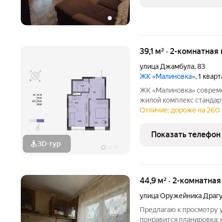
39,1 м² · 2-комнатная
улица Джамбула
,
83
ЖК «Малиновка»
, 1 квар
ЖК «Малиновка» современный 17-этажный трёхсекционный
жилой комплекс стандар
районе города в окружении тишины и спокойствия. А рядом
Отличие: дороже на 260
расположен сквер с пруд
прогулок и отдыха.
Показать телефон
3D-тур
44,9 м² · 2-комнатна
улица Оружейника Драг
Предлагаю к просмотру 
понравится планировка: 