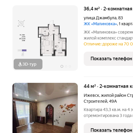
36,4 м² · 2-комнатная
улица Джамбула
,
83
ЖК «Малиновка»
, 1 квар
ЖК «Малиновка» современный 17-этажный трёхсекционный
жилой комплекс стандар
районе города в окружении тишины и спокойствия. А рядом
Отличие: дороже на 70 0
расположен сквер с пруд
прогулок и отдыха.
Показать телефон
3D-тур
44 м² · 2-комнатная 
Ижевск
,
жилой район Ст
Строителей
,
49А
Квартира 43,3 кв.м. на 
отремонтирована 3 года н
подтекает. Это идеально
удобство. Квартира имее
Показать телефон