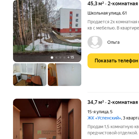
45,3 м² · 2-комнатная
Школьная улица
,
61
Продается 2х комнатная 
кв с мебелью. В квартире
стулья, стиральная маши
телевизор. Потолки-наи
Ольга
Металлопластиковые.
+
15
Показать телефон
34,7 м² · 2-комнатная
15-я улица
,
5
ЖК «Успенский»
, 3 квар
Продам 1,5 комнатную кв
предчистовой отделкой. 