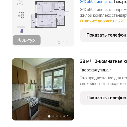
ЖК «Малиновка»
, 1 квар
ЖК «Малиновка» современный 17-этажный трёхсекционный
жилой комплекс стандар
районе города в окружении тишины и спокойствия. А рядом
Отличие: дороже на 220 
расположен сквер с пруд
прогулок и отдыха.
Показать телефон
3D-тур
38 м² · 2-комнатная к
Тверская улица
,
1
Это предложение для тех,
спокойно, нет городског
Комнаты смежные. Пласти
поменяны трубы, есть сч
Показать телефон
Рядом магазин
+
7