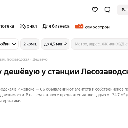
Ра
потека
Журнал
Для бизнеса
ройки
2 комн.
до 4,5 млн ₽
ция Лесозаводская
Дешёвую
 дешёвую у станции Лесозаводс
одская в Ижевске — 66 объявлений от агентств и собственников п
едвижимости. В нашем каталоге предложения площадью от 34,7 м² д
ктеристики.