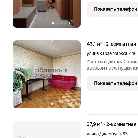
безопасность, комфорт 
преимущества: Технологичный дом: Предч
Показать телефон
делаете ремонт под
+
2
43,1 м² · 2-комнатная
улица Карла Маркса
,
446
Светлая и уютная 2-комн
выездом на ул. Пушкинск
изолированными комната
удобный и вместительны
Показать телефон
кухонный гарнитур
+
11
37,9 м² · 2-комнатная
улица Джамбула
,
83