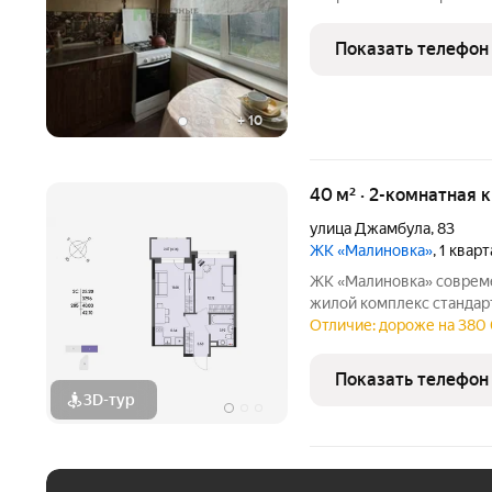
стороны света, поэтому 
течение всего дня. Прос
Показать телефон
застекленный
+
10
40 м² · 2-комнатная 
улица Джамбула
,
83
ЖК «Малиновка»
, 1 квар
ЖК «Малиновка» современный 17-этажный трёхсекционный
жилой комплекс стандар
районе города в окружении тишины и спокойствия. А рядом
Отличие: дороже на 380 
расположен сквер с пруд
прогулок и отдыха.
Показать телефон
3D-тур