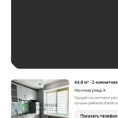
ЕЖЕМЕСЯЧНЫЙ ПЛАТЁ
До 30 тыс. ₽
До 50 тыс. ₽
До 70 тыс. ₽
Больше 100 тыс. ₽
44,6 м² · 2-комнатная
Песочная улица
,
8
Продаётся светлая и уют
лучших районов Ижевска городке Металлургов. Полнос
укомплектована мебелью и техникой заезж
отличном состоянии: изолирован
Показать телефон