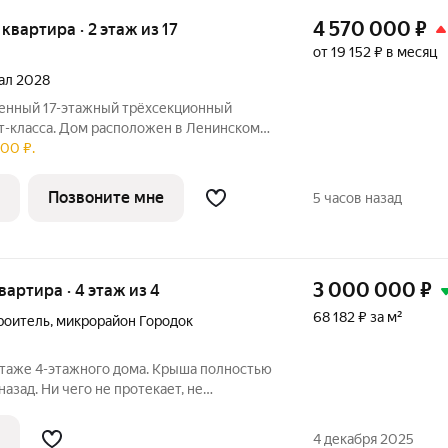
4 570 000
₽
 квартира · 2 этаж из 17
от 19 152 ₽ в месяц
тал 2028
т-класса. Дом расположен в Ленинском
00 ₽.
ом, где найдётся место для семейных
Позвоните мне
5 часов назад
3 000 000
₽
квартира · 4 этаж из 4
68 182 ₽ за м²
роитель
,
микрорайон Городок
4 этаже 4-этажного дома. Крыша полностью
азад. Ни чего не протекает, не
е жилье для тех, кому важен комфорт и
т 2 комнаты , кухню площадью 6 кв.м. и
4 декабря 2025