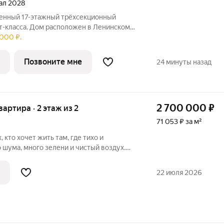
тал 2028
т-класса. Дом расположен в Ленинском
000 ₽.
ом, где найдётся место для семейных
Позвоните мне
24 минуты назад
2 700 000
₽
вартира · 2 этаж из 2
71 053 ₽ за м²
 кто хочет жить там, где тихо и
о шума, много зелени и чистый воздух.
ковые окна, новая входная дверь,
етчики. Спокойный спальный район.
22 июля 2026