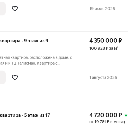
и продуманную планировку. Ключевые
истовая отделка вы
19 июля 2026
4 350 000
₽
 квартира · 9 этаж из 9
100 928 ₽ за м²
атная квартира, расположена в доме, с
ая и к ТЦ Талисман. Квартира с
ми, в отличном состоянии. В коридоре
й встроенный шкаф, на кухне остаётся
1 августа 2026
4 720 000
₽
 квартира · 5 этаж из 17
от 19 781 ₽ в месяц