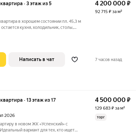
4 200 000
₽
 квартира · 3 этаж из 5
92 715 ₽ за м²
квартира в хорошем состоянии пл. 45,3 м
 остается кухня, холодильник, столы,
на, шкаф-купе, прихожая, шкафы, диваны,
яжные, Стены-обои.
Написать в чат
7 часов назад
4 500 000
₽
 квартира · 13 этаж из 17
129 683 ₽ за м²
тал 2026
торг
артиру в новом ЖК «Успенский» с
Идеальный вариант для тех, кто ищет