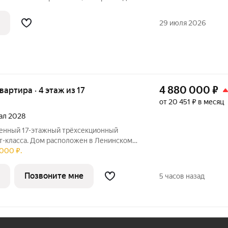
в квартире очень светло и солнечно в
торная кухня, раздельный санузел,
29 июля 2026
4 880 000
₽
квартира · 4 этаж из 17
от 20 451 ₽ в месяц
тал 2028
т-класса. Дом расположен в Ленинском
000 ₽.
ом, где найдётся место для семейных
Позвоните мне
5 часов назад