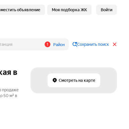
зместить объявление
Моя подборка ЖК
Войти
1
Сохранить поиск
Район
кая в
Смотреть на карте
о продаже
о 50 м² в