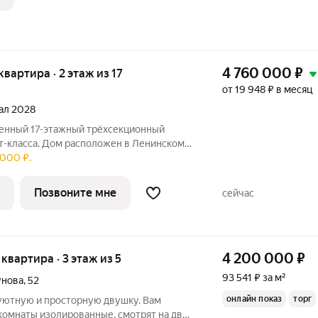
4 760 000
₽
 квартира · 2 этаж из 17
от 19 948 ₽ в месяц
тал 2028
т-класса. Дом расположен в Ленинском
 000 ₽.
ом, где найдётся место для семейных
Позвоните мне
сейчас
4 200 000
₽
я квартира · 3 этаж из 5
93 541 ₽ за м²
унова
,
52
онлайн показ
торг
уютную и просторную двушку. Вам
комнаты изолированные, смотрят на две