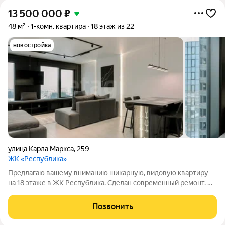
13 500 000
₽
48 м²
1-комн. квартира
18 этаж из 22
новостройка
улица Карла Маркса
,
259
ЖК «Республика»
Предлагаю вашему вниманию шикарную, видовую квартиру
на 18 этаже в ЖК Республика. Сделан современный ремонт. На
материалах и работах не экономили. Делали для себя.
Квартира полностью готова к проживанию.Остается вся
Позвонить
техника и мебель. -Прямой доступ в