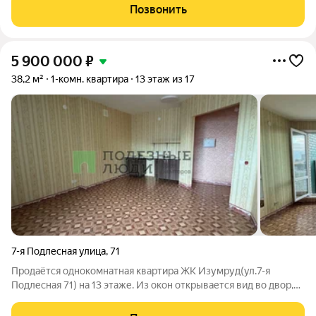
ставке от 11.9% на весь срок ипотеки! Окна квартиры выходят
Позвонить
во двор, приватная закрытая
5 900 000
₽
38,2 м²
1-комн. квартира
13 этаж из 17
7-я Подлесная улица
,
71
Продаётся однокомнатная квартира ЖК Изумруд(ул.7-я
Подлесная 71) на 13 этаже. Из окон открывается вид во двор,
где расположены детская, спортивная площадка. В доме свое
ТСЖ, что дает возможность платить коммунальные платеди