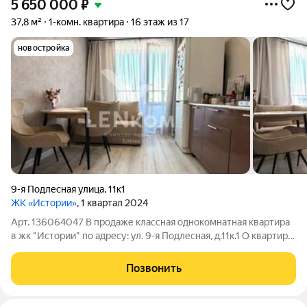
5 650 000
₽
37,8 м²
1-комн. квартира
16 этаж из 17
новостройка
9-я Подлесная улица
,
11к1
ЖК «Истории»
, 1 квартал 2024
Арт. 136064047 В продаже классная однокомнатная квартира
в жк "Истории" по адресу: ул. 9-я Подлесная, д.11к.1 О квартире:
+ В квартире сделан частично ремонт, но можно сразу заехать
и жить; + Дополнительно проведена электрика по всей
Позвонить
квартире, а так