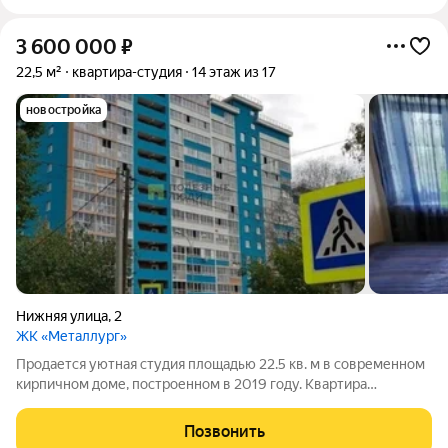
3 600 000
₽
22,5 м²
квартира-студия
14 этаж из 17
новостройка
Нижняя улица
,
2
ЖК «Металлург»
Продается уютная студия площадью 22.5 кв. м в современном
кирпичном доме, построенном в 2019 году. Квартира
находится на 14 этаже из 17, что открывает вид на тихий двор.
Высокие потолки 2.8 метра добавляют ощущения простора.
Позвонить
Идеальный вариант для