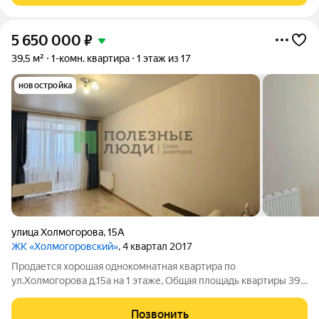
5 650 000
₽
39,5 м²
1-комн. квартира
1 этаж из 17
новостройка
улица Холмогорова
,
15А
ЖК «Холмогоровский»
, 4 квартал 2017
Продается хорошая однокомнaтная квaртиpa по
ул.Xoлмoгopoвa д.15a на 1 этаже, Общaя плoщадь квартиры 39,5
м2 (площадь по ЕГРН). Чистая продажа, без долгов и
обременений . Быстрый выход на сделку и передача ключей.
Позвонить