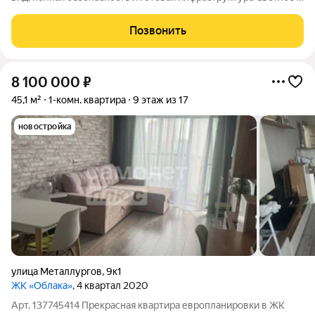
просторное жильё для тех, кто ценит комфорт и приватность.
Из окон открывается потрясающий вид на город и живописный
Позвонить
пруд и завтрак, и
8 100 000
₽
45,1 м²
1-комн. квартира
9 этаж из 17
новостройка
улица Металлургов
,
9к1
ЖК «Облака»
, 4 квартал 2020
Арт. 137745414 Прекрасная квартира европланировки в ЖК