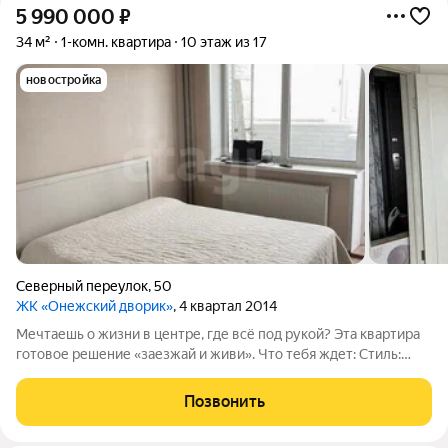
5 990 000
₽
34 м²
1-комн. квартира
10 этаж из 17
новостройка
Северный переулок
,
50
ЖК «Онежский дворик»
, 4 квартал 2014
Мечтаешь о жизни в центре, где всё под рукой? Эта квартира
готовое решение «заезжай и живи». Что тебя ждет: Стиль:
Современный ремонт в светлых тонах. Никакой пыли и
переделок всё сделано с любовью и вкусом. Комфорт:
Позвонить
Продуманная планировка,