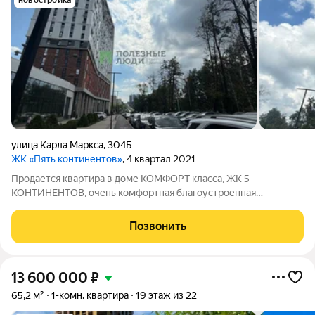
новостройка
улица Карла Маркса
,
304Б
ЖК «Пять континентов»
, 4 квартал 2021
Продается квартира в доме КОМФОРТ класса, ЖК 5
КОНТИНЕНТОВ, очень комфортная благоустроенная
территория дома, в шаговой доступности магазины,
кафетерии, транспорт, квартира с ремонтом, пустая, быстрое
Позвонить
освобождение. Арт. 137112437
13 600 000
₽
65,2 м²
1-комн. квартира
19 этаж из 22