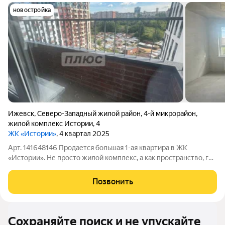
новостройка
Ижевск
,
Северо-Западный жилой район
,
4-й микрорайон
,
жилой комплекс Истории
,
4
ЖК «Истории»
, 4 квартал 2025
Арт. 141648146 Продается большая 1-ая квартира в ЖК
«Истории». Не просто жилой комплекс, а как пространство, где
вы будете чувствовать себя по-настоящему дома. Здесь всё
продумано до мелочей, чтобы каждый ваш день был
Позвонить
спокойным и предсказуемым. Ваш
Сохраняйте поиск и не упускайте