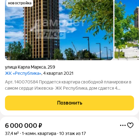
новостройка
улица Карла Маркса
,
259
ЖК «Республика»
, 4 квартал 2021
Арт. 140070584 Продается квартира свободной планировки в
самом сердце Ижевска- ЖК Республика, дом сдается 4
квартал 2027 года. Окна квартиры выходят на набережную
Ижевского пруда, где каждый день можно любоваться
Позвонить
закатами. Дом- бизнес класса:
6 000 000
₽
37,4 м²
1-комн. квартира
10 этаж из 17