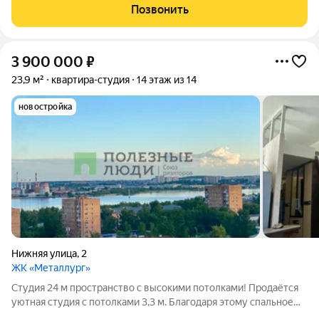
Просторная комната с удобной планировкой легко
Позвонить
подстраивается под любой образ
3 900 000
₽
23,9 м²
квартира-студия
14 этаж из 14
новостройка
Нижняя улица
,
2
ЖК «Металлург»
Студия 24 м пространство с высокими потолками! Продаётся
уютная студия с потолками 3,3 м. Благодаря этому спальное
место организовано на втором ярусе, куда ведёт удобная