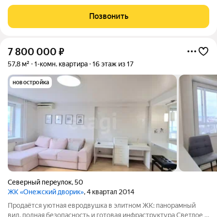
доме «Аксиома». Это не просто новостройка, а настоящий
островок безопасности: закрытая территория двора только
Позвонить
для своих, видеонаблюдение и
7 800 000
₽
57,8 м²
1-комн. квартира
16 этаж из 17
новостройка
Северный переулок
,
50
ЖК «Онежский дворик»
, 4 квартал 2014
Продаётся уютная евродвушка в элитном ЖК: панорамный
вид, полная безопасность и готовая инфраструктура Светлое и