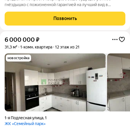
гнёздышко с пожизненной гарантией на лучший вид в
Ижевске панорама Ижевского пруда. Здесь больше ничего не
построят, этот пейзаж останется с вами навсегда. + Идеальная
Позвонить
планировка: Евроформат с
6 000 000
₽
31,3 м²
1-комн. квартира
12 этаж из 21
новостройка
1-я Подлесная улица
,
1
ЖК «Семейный парк»