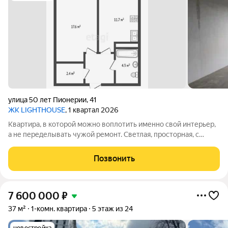
улица 50 лет Пионерии
,
41
ЖК LIGHTHOUSE
, 1 квартал 2026
Квартира, в которой можно воплотить именно свой интерьер,
а не переделывать чужой ремонт. Светлая, просторная, с
большим панорамным окном и приятным видом с 7 этажа.
Благодаря предчистовой отделке вы можете сразу
Позвонить
приступить к созданию квартиры своей
7 600 000
₽
37 м²
1-комн. квартира
5 этаж из 24