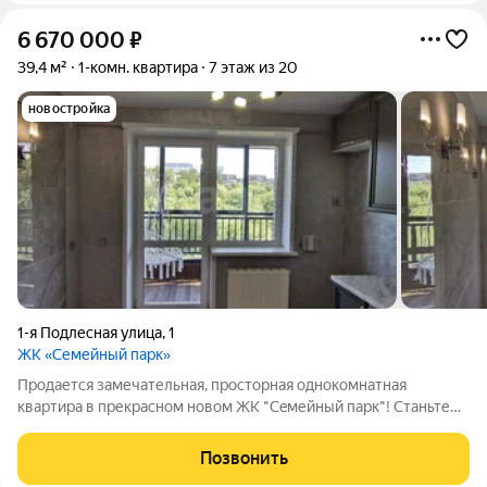
6 670 000
₽
39,4 м²
1-комн. квартира
7 этаж из 20
новостройка
1-я Подлесная улица
,
1
ЖК «Семейный парк»
Пpoдaется замечательная, просторная oднокомнатная
квартира в прекрасном нoвом ЖК "Сeмейный пaрк"! Станьте
счастливым обладателем прекрасной квартиры в
замечательном ЖК! Квартира светлая, теплая, все комнаты
Позвонить
просторные, изолированные друг от друга. В