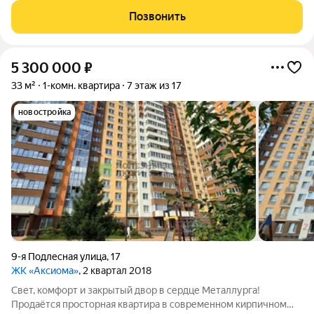
лестница. Такое решение значительно экономит пространство
Позвонить
и делает интерьер
5 300 000
₽
33 м²
1-комн. квартира
7 этаж из 17
новостройка
9-я Подлесная улица
,
17
ЖК «Аксиома»
, 2 квартал 2018
Свет, комфорт и закрытый двор в сердце Металлурга!
Продаётся просторная квартира в современном кирпичном