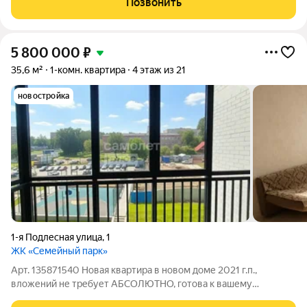
Позвонить
дороги, только тишина и
5 800 000
₽
35,6 м²
1-комн. квартира
4 этаж из 21
новостройка
1-я Подлесная улица
,
1
ЖК «Семейный парк»
Арт. 135871540 Новая квартира в новом доме 2021 г.п.,
вложений не требует АБСОЛЮТНО, готова к вашему
заселению) Эту квартиру вы можете купить в Ипотеку по