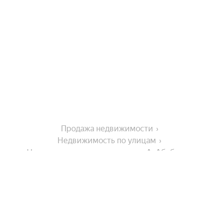
Продажа недвижимости
Недвижимость по улицам
Недвижимость по улице улица А. Абубакара
Города-миллионники
Москва