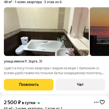
48 м²
1-комн. квартира
3 этаж из 6
улица имени Р. Зорге
,
31
сдаётся посуточно квартира с видом на море с балконом со
всеми удобствами постельное белье кондиционер полотенце
вай фай ,горячая холодная вода,стиральная
машинка,телевизор, чистая большая квартира. Всё как вы
Позвонить
Чат
видите на фото.
2 500
₽
в сутки
65 м²
2-комн. квартира
2 этаж из 2