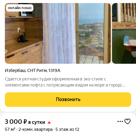
онлайн показ
Избербаш
,
СНТ Ритм
,
1319А
Сдается уютная студия оформленная в эко-стиле с
элементами лофта с потрясающим видом на море и город!
Спальное место отгорожено от основной зоны. Чтобы попасть
туда, предусмотрена деревянная лестница-трап. Идеальный
Позвонить
выбор как для короткого отпуска,
3 000
₽
в сутки
57 м²
2-комн. квартира
5 этаж из 12