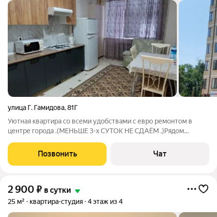
улица Г. Гамидова
,
81Г
Уютная квартира со всеми удобствами с евро ремонтом в
центре города .(МЕНЬШЕ 3-х СУТОК НЕ СДАЁМ .)Рядом
находятся парк, аттракционы для детей,магазины,и рестораны
где можно вкусно поесть. Квартира сдаётся на 4 человека До
Позвонить
Чат
моря ехать на машине 5-10
2 900
₽
в сутки
25 м²
квартира-студия
4 этаж из 4