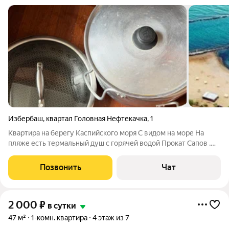
Избербаш
,
квартал Головная Нефтекачка
,
1
Квартира на берегу Каспийского моря С видом на море На
пляже есть термальный душ с горячей водой Прокат Сапов ,
кофейня , шашлычная и т д
Позвонить
Чат
2 000
₽
в сутки
47 м²
1-комн. квартира
4 этаж из 7