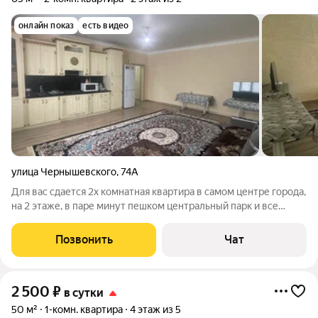
онлайн показ
есть видео
улица Чернышевского
,
74А
Для вас сдается 2х комнатная квартира в самом центре города,
на 2 этаже, в паре минут пешком центральный парк и все
лучшие заведения Техника: Тв, Вай Фай, Электрочайник,
Холодильник, Микроволновка, Стиралка, Фен, Кондиционер,
Позвонить
Чат
Утюг с доской. Рядом(20
2 500
₽
в сутки
50 м²
1-комн. квартира
4 этаж из 5