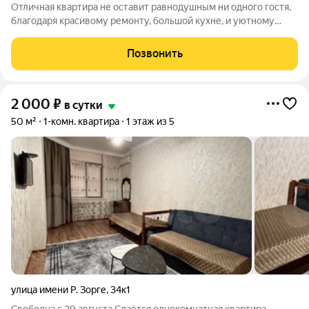
Отличная квартира не оставит равнодушным ни одного гостя,
благодаря красивому ремонту, большой кухне, и уютному
интерьеру. Расположена на 4 этаже в новом доме, Горячая
холодная вода постоянно. Круглосуточный супермаркет,
Позвонить
магазины, вадберрис,
2 000
₽
в сутки
50 м²
1-комн. квартира
1 этаж из 5
улица имени Р. Зорге
,
34к1