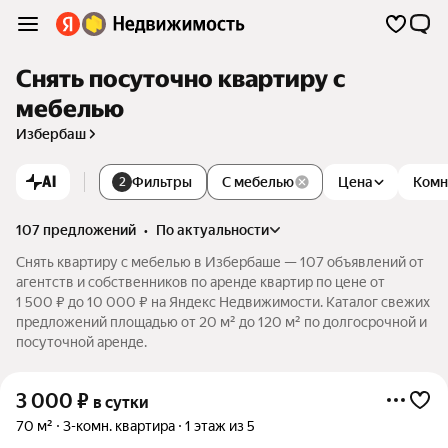
Снять посуточно квартиру с
мебелью
Избербаш
AI
Фильтры
С мебелью
Цена
Комн
2
107 предложений
•
по актуальности
Снять квартиру с мебелью в Избербаше — 107 объявлений от
агентств и собственников по аренде квартир по цене от
1 500 ₽ до 10 000 ₽ на Яндекс Недвижимости. Каталог свежих
предложений площадью от 20 м² до 120 м² по долгосрочной и
посуточной аренде.
3 000
₽
в сутки
70 м²
3-комн. квартира
1 этаж из 5