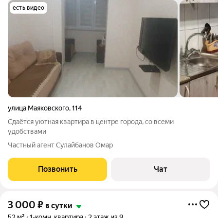
есть видео
улица Маяковского
,
114
Сдаётся уютная квартира в центре города, со всеми
удобствами
Частный агент Сулайбанов Омар
Позвонить
Чат
3 000
₽
в сутки
52 м²
1-комн. квартира
2 этаж из 9