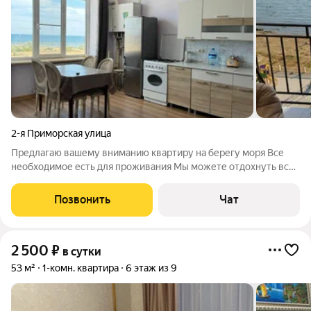
2-я Приморская улица
Предлагаю вашему вниманию квартиру на берегу моря Все
необходимое есть для проживания Мы можете отдохнуть всей
семьей Есть диван и кровать Не далеко от пляжа Все рядом
кафе и магазины Аквапарк до центра города и рынка 10 минут
Позвонить
Чат
на машине или такси Мы
2 500
₽
в сутки
53 м²
1-комн. квартира
6 этаж из 9