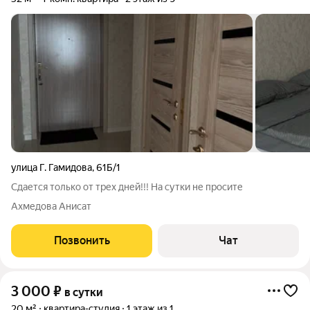
улица Г. Гамидова
,
61Б/1
Сдается только от трех дней!!! На сутки не просите
Ахмедова Анисат
Позвонить
Чат
3 000
₽
в сутки
20 м²
квартира-студия
1 этаж из 1