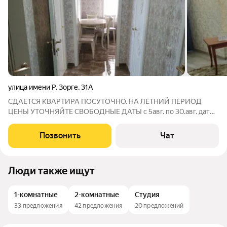
улица имени Р. Зорге
,
31А
СДАЁТСЯ КВАРТИРА ПОСУТОЧНО. НА ЛЕТНИЙ ПЕРИОД
ЦЕНЫ УТОЧНЯЙТЕ СВОБОДНЫЕ ДАТЫ с 5авг. по 30.авг. даты
с 10.сентября свободны. ЗВОНИТЕ/ПИШИТЕ ОТВЕТИМ НА ВСЕ
ИНТЕРЕСУЮЩИЕ ВАС ВОПРОСЫ, Квартира от собственника
Позвонить
Чат
2-х комнатная квартира Со всеми удобствами
Люди также ищут
1-комнатные
2-комнатные
Студия
33 предложения
42 предложения
20 предложений