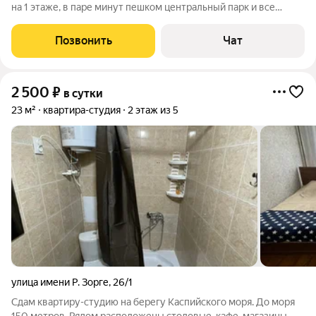
на 1 этаже, в паре минут пешком центральный парк и все
лучшие заведения При выходе из зала есть открытая веранда,
смотрите фото)) Техника: Тв, Вай Фай, Электрочайник,
Позвонить
Чат
Холодильник,
2 500
₽
в сутки
23 м²
квартира-студия
2 этаж из 5
улица имени Р. Зорге
,
26/1
Сдам квартиру-студию на берегу Каспийского моря. До моря