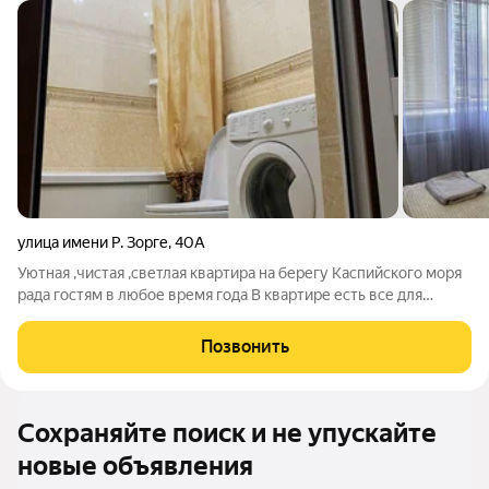
улица имени Р. Зорге
,
40А
Уютная ,чистая ,светлая квартира на берегу Каспийского моря
рада гостям в любое время года В квартире есть все для
комфортного проживания К услугам жильцов
предоставляется Wi Fi , Smart TV ,кондиционер, свежее
Позвонить
постельное белье и полотенца ,большая
Сохраняйте поиск и не упускайте
новые объявления