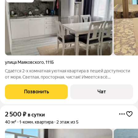
улица Маяковского
,
111Б
Сдаётся 2-х комнатная уютная квартира в пешей доступности
от моря. Светлая, просторная, чистая! Имеется всё
необходимое для проживания: новый ортопедический матрас
постельное белье посуда полотенца фен кондиционер утюг эл.
Позвонить
Чат
чайник гигиенический
2 500
₽
в сутки
40 м²
1-комн. квартира
2 этаж из 5