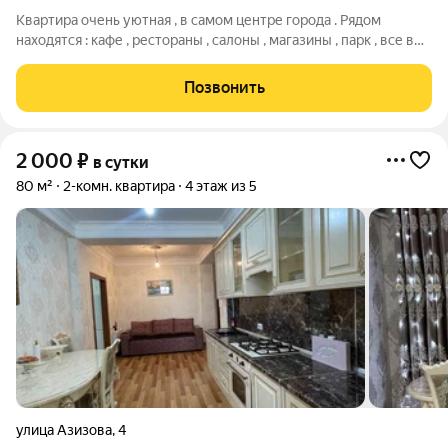
Квартира очень уютная , в самом центре города . Рядом
находятся : кафе , рестораны , салоны , магазины , парк , все в
шаговой доступности
Позвонить
2 000
₽
в сутки
80 м²
2-комн. квартира
4 этаж из 5
улица Азизова
,
4