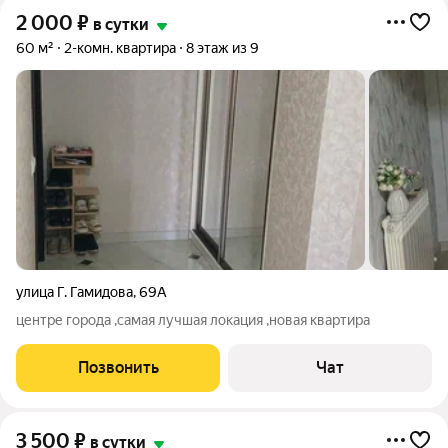
2 000
₽
в сутки
60 м²
2-комн. квартира
8 этаж из 9
улица Г. Гамидова
,
69А
центре города ,самая лучшая локация ,новая квартира
Позвонить
Чат
3 500
₽
в сутки