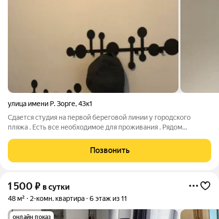
улица имени Р. Зорге
,
43к1
Сдается студия на первой береговой линии у городского
пляжа . Есть все необходимое для проживания . Рядом
множество кафе, столовых , магазинов , аквапарк на
территории пляжа , в пешей доступности лечебный серный
Позвонить
источник . Будем рады видеть вас у нас
1 500
₽
в сутки
48 м²
2-комн. квартира
6 этаж из 11
онлайн показ