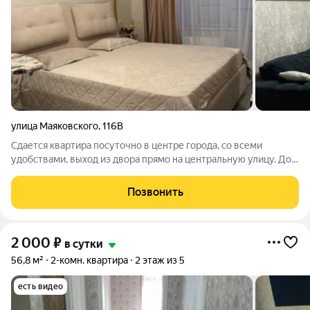
улица Маяковского
,
116В
Сдается квартира посуточно в центре города, со всеми
удобствами, выход из двора прямо на центральную улицу. До
берега моря рукой подать. Новая только после ремонта, с
новой мебелью, комнаты просторные, в спальне кровать
Позвонить
180/200, в зале большой
2 000
₽
в сутки
56,8 м²
2-комн. квартира
2 этаж из 5
есть видео