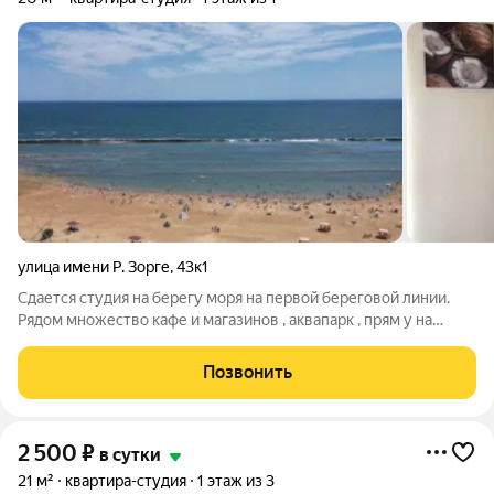
улица имени Р. Зорге
,
43к1
Сдается студия на берегу моря на первой береговой линии.
Рядом множество кафе и магазинов , аквапарк , прям у на
берегу городского пляжа . В пешей доступности горячий
черный источник . Все необходимое для отдыха имеется
Позвонить
2 500
₽
в сутки
21 м²
квартира-студия
1 этаж из 3