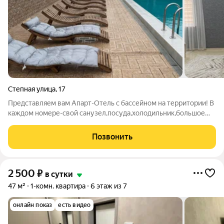
Степная улица
,
17
Представляем вам Апарт-Отель с бассейном на территории! В
каждом номере-свой санузел,посуда,холодильник,большое
Смарт-Тв,кондиционер. Бассейн -на территории
БЕСПЛАТНЫЙ. С подогревом и подсветкой . Так же на
Позвонить
территории бесплатная общая
2 500
₽
в сутки
47 м²
1-комн. квартира
6 этаж из 7
онлайн показ
есть видео