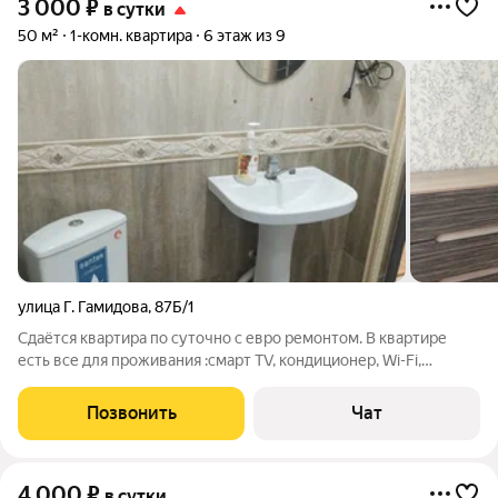
3 000
₽
в сутки
50 м²
1-комн. квартира
6 этаж из 9
улица Г. Гамидова
,
87Б/1
Сдаётся квартира по суточно с евро ремонтом. В квартире
есть все для проживания :смарт TV, кондиционер, Wi-Fi,
стиральная машина и т.д. Холодная, горячая вода постоянно.
Курение в квартире запрещено!!! Шумные компании просьба
Позвонить
Чат
не беспокоить. При себе
4 000
₽
в сутки