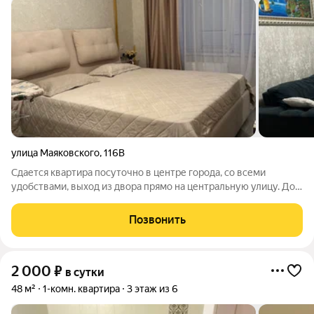
улица Маяковского
,
116В
Сдается квартира посуточно в центре города, со всеми
удобствами, выход из двора прямо на центральную улицу. До
берега моря рукой подать. Новая только после ремонта, с
новой мебелью, комнаты просторные, в спальне кровать
Позвонить
180/200, в зале большой
2 000
₽
в сутки
48 м²
1-комн. квартира
3 этаж из 6