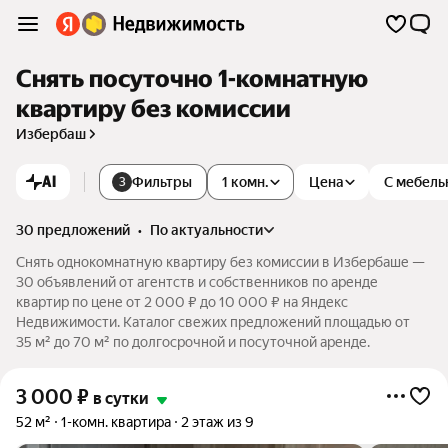
Снять посуточно 1-комнатную
квартиру без комиссии
Избербаш
AI
Фильтры
1 комн.
Цена
С мебель
3
30 предложений
•
по актуальности
Снять однокомнатную квартиру без комиссии в Избербаше —
30 объявлений от агентств и собственников по аренде
квартир по цене от 2 000 ₽ до 10 000 ₽ на Яндекс
Недвижимости. Каталог свежих предложений площадью от
35 м² до 70 м² по долгосрочной и посуточной аренде.
3 000
₽
в сутки
52 м²
1-комн. квартира
2 этаж из 9