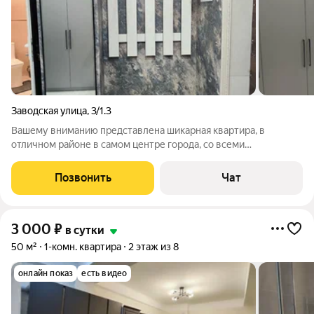
Заводская улица
,
3/1.3
Вашему вниманию представлена шикарная квартира, в
отличном районе в самом центре города, со всеми
удобствами. Новый ремонт и новая мебель. Максимально
комфортное расположение. Здание 8-ми этажное, сам этаж 7-
Позвонить
Чат
й, по лифту 6-ой так как начинается с 0!
3 000
₽
в сутки
50 м²
1-комн. квартира
2 этаж из 8
онлайн показ
есть видео