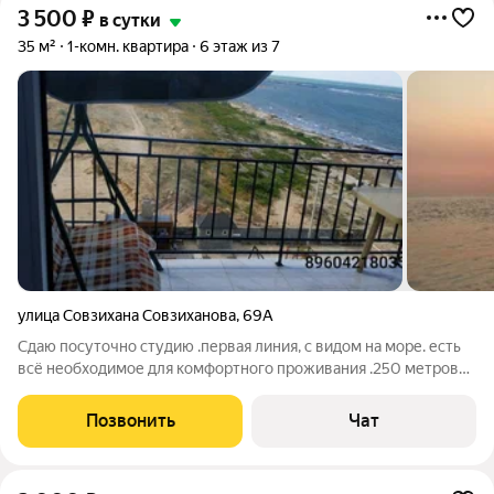
3 500
₽
в сутки
35 м²
1-комн. квартира
6 этаж из 7
улица Совзихана Совзиханова
,
69А
Сдаю посуточно студию .первая линия, с видом на море. есть
всё необходимое для комфортного проживания .250 метров
городской пляж,аквапарк,магазины кафе.. 10 минут ходьбы
горячие сероводородные лечебные грязевые источники.
Позвонить
Чат
бассейн ж/м отде.