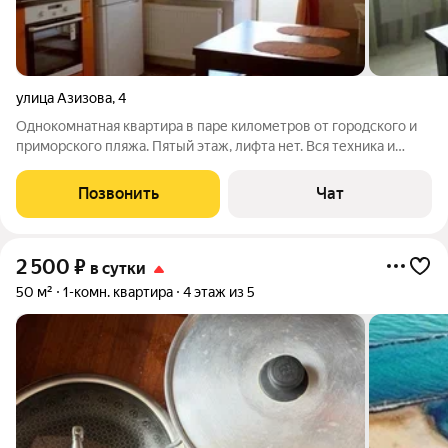
улица Азизова
,
4
Однокомнатная квартира в паре километров от городского и
приморского пляжа. Пятый этаж, лифта нет. Вся техника и
мебель исправно работает и в целом состоянии. Стоимость
2000 за сутки от 3 суток и более. Цена за сутки 2500 при
Позвонить
Чат
проживании менее 3
2 500
₽
в сутки
50 м²
1-комн. квартира
4 этаж из 5