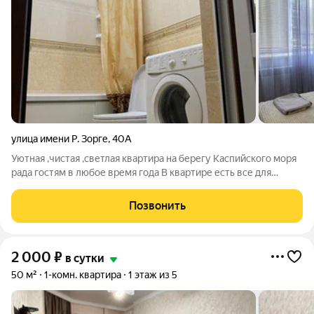
улица имени Р. Зорге
,
40А
Уютная ,чистая ,светлая квартира на берегу Каспийского моря
рада гостям в любое время года В квартире есть все для
комфортного проживания К услугам жильцов
предоставляется Wi Fi , Smart TV ,кондиционер, свежее
Позвонить
постельное белье и полотенца ,большая
2 000
₽
в сутки
50 м²
1-комн. квартира
1 этаж из 5