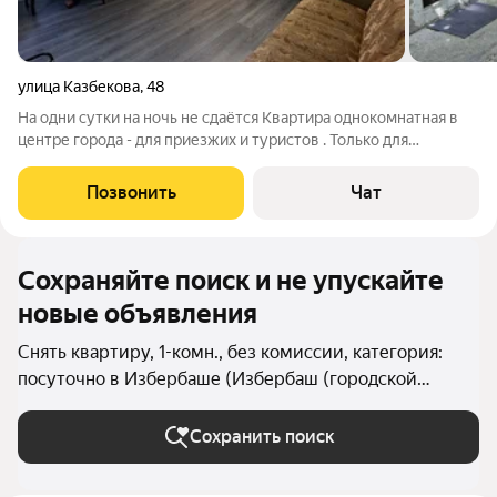
улица Казбекова
,
48
На одни сутки на ночь не сдаётся Квартира однокомнатная в
центре города - для приезжих и туристов . Только для
семейных пар - либо женскому полу. До 4х человек могут
расположится. Мужским и шумным компаниям не сдаётся.
Позвонить
Чат
Квартира со всеми удобствами
Сохраняйте поиск и не упускайте
новые объявления
Снять квартиру, 1-комн., без комиссии, категория:
посуточно в Избербаше (Избербаш (городской
округ))
Сохранить поиск