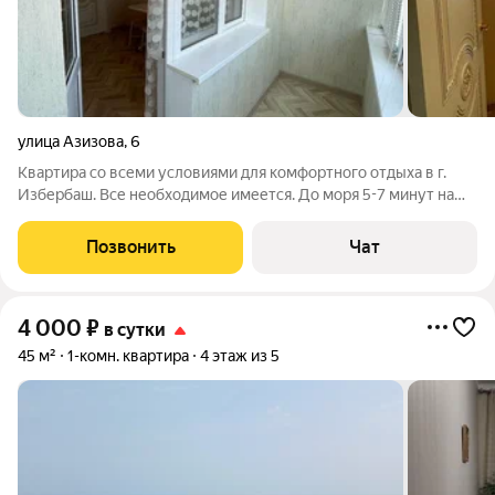
улица Азизова
,
6
Квартира со всеми условиями для комфортного отдыха в г.
Избербаш. Все необходимое имеется. До моря 5-7 минут на
такси.
Позвонить
Чат
4 000
₽
в сутки
45 м²
1-комн. квартира
4 этаж из 5