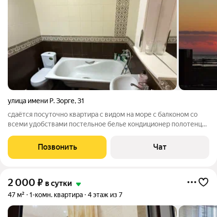
улица имени Р. Зорге
,
31
сдаётся посуточно квартира с видом на море с балконом со
всеми удобствами постельное белье кондиционер полотенце
вай фай ,горячая холодная вода,стиральная
машинка,телевизор, чистая большая квартира. Всё как вы
Позвонить
Чат
видите на фото.
2 000
₽
в сутки
47 м²
1-комн. квартира
4 этаж из 7