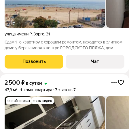
улица имени Р. Зорге
,
31
Сдам 1-ю квартиру с хорошим ремонтом, находится в элитном
доме у берега моря в центре ГОРОДСКОГО ПЛЯЖА, дом
находится на первой береговой линии, первый этаж магазины
и кафе, рядом аквапарк, набережная. Парковки бесплатные.
Позвонить
Чат
Имеются все условия:
2 500
₽
в сутки
47,3 м²
1-комн. квартира
7 этаж из 7
онлайн показ
есть видео