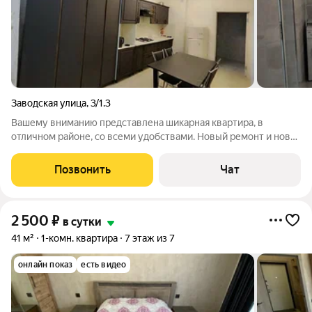
Заводская улица
,
3/1.3
Вашему вниманию представлена шикарная квартира, в
отличном районе, со всеми удобствами. Новый ремонт и новая
мебель. Максимально комфортное расположение. В шаговой
доступности находятся: Магазины и
Позвонить
Чат
Аптеки(круглосуточные),кофейни, кафе, парк "Победы"
2 500
₽
в сутки
41 м²
1-комн. квартира
7 этаж из 7
онлайн показ
есть видео