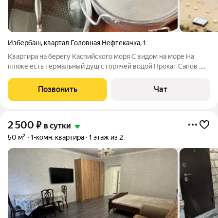
Избербаш
,
квартал Головная Нефтекачка
,
1
Квартира на берегу Каспийского моря С видом на море На
пляже есть термальный душ с горячей водой Прокат Сапов ,
кофейня , шашлычная и т д
Позвонить
Чат
2 500
₽
в сутки
50 м²
1-комн. квартира
1 этаж из 2