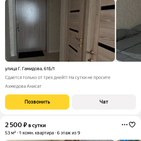
улица Г. Гамидова
,
61Б/1
Сдается только от трех дней!!! На сутки не просите
Ахмедова Анисат
Позвонить
Чат
2 500
₽
в сутки
53 м²
1-комн. квартира
6 этаж из 9