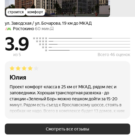
строится
комфорт
ул. Заводская / ул. Бочарова
,
19 км до МКАД
Ростокино
60 мин.
3.9
из 5
Всего 46 оценок
Юлия
Проект комфорт-класса в 25 км от МКАД, рядом лес и
заповедники. Хорошая транспортная развязка - до
станции «Зеленый Бор» можно пешком дойти за 15-20
минут. Рядом есть съезд к Ярославскому шоссе, стоять в
пробках не надо. Всего в комплексе будет 13 домов, к ним
анонсировали три детских сада, две школы и
физкультурный комплекс с бассейном, а также наземные
паркинги. Видно, что стройка идет активно, нет задержки
Смотреть все отзывы