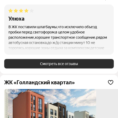
Улюха
В ЖК поставили шлагбаумы,что исключило объезд
пробки перед светофором,в целом удобное
расположение,хорошее транспортное сообщение,рядом
автобусная остановка,до ж/д станции минут 10 не
торопясь,хорошие зоны отдыха за комплексом,детские
площадки,две спортивные коробки,за ними отличная
ухоженная лужайка для шашлыков, речка,утки-в общем и
целом красота,из плохого большая слышимость в
Смотреть все отзывы
квартирах,плохо с парковками по
вечерам,закрывают,ставят как хотят,и очень сильные
ветра между домами в основном всегда, пожалуй самый
ЖК «Голландский квартал»
большой минус- это вода из под крана,мало того что
очень жёсткая,так ещё при каких либо перебоях (работы
насосов и тд.)идёт мутная вода как из рядом
протекающей речки,слить её не получается как после
выключения воды,(т.е. после 5 минут повёрнутой ручки
крана, прозрачной воды вы так и неувидете)