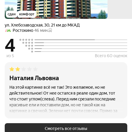
сдан
комфорт
ул. Хлебозаводская
,
30
,
21 км до МКАД
Ростокино
46 мин.
4
из 5
Всего 60 оценок
Наталия Львовна
На этой картинке всё не так! Это желаемое, но не
действительное! От нее остался в реале один дом, тот
что стоит углом(слева). Перед ним срезали последние
красивые ели и поставили дом, но не такой как на
картинке а свечкой. Зелени нет почти совсем. Прямо за
остановкой ларьки с шаурмой и овощами. А за ними
детская площадка и новый дом,который еще на стадии
строительства .
Смотреть все отзывы