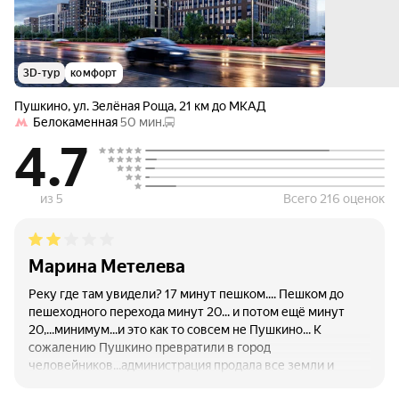
3D-тур
комфорт
Пушкино
,
ул. Зелёная Роща
,
21 км до МКАД
Белокаменная
50 мин.
4.7
из 5
Всего 216 оценок
Марина Метелева
Реку где там увидели? 17 минут пешком.... Пешком до
пешеходного перехода минут 20... и потом ещё минут
20,...минимум...и это как то совсем не Пушкино... К
сожалению Пушкино превратили в город
человейников...администрация продала все земли и
леса.... Вырубают деревья ...строят многоэтажки, чего