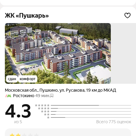
по срокам, квартиры с отделкой, что еще один плюс. По
сравнению с соседской Догмой выигрывает сильно. Цены
пока еще очень доступные, есть и семейная ипотека.
ЖК «Пушкарь»
сдан
комфорт
Московская обл.
,
Пушкино
,
ул. Русакова
,
19 км до МКАД
Ростокино
49 мин.
4.3
из 5
Всего 775 оценок