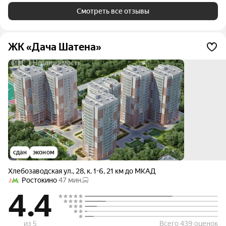
добиваются непонятно. Пушкино и так постоянно стоит в
пробках. А Ярославка это вечная пробка...
Смотреть все отзывы
ЖК «Дача Шатена»
сдан
эконом
Хлебозаводская ул.
,
28
,
к. 1-6
,
21 км до МКАД
Ростокино
47 мин.
4.4
из 5
Всего 439 оценок