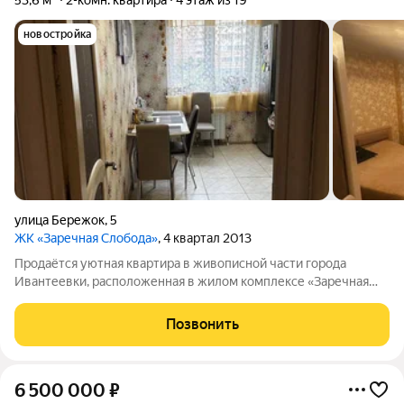
53,6 м²
2-комн. квартира
4 этаж из 19
новостройка
улица Бережок
,
5
ЖК «Заречная Слобода»
, 4 квартал 2013
Продаётся уютная квартира в живописной части города
Ивантеевки, расположенная в жилом комплексе «Заречная
слобода» по адресу улица Бережок, дом 5. Это прекрасное
предложение для тех, кто ценит комфорт и удобство
Позвонить
проживания вдали от городской суеты.
6 500 000
₽