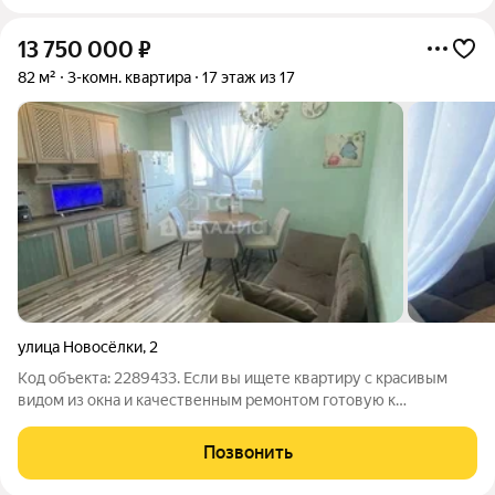
13 750 000
₽
82 м²
3-комн. квартира
17 этаж из 17
улица Новосёлки
,
2
Код объекта: 2289433. Если вы ищете квартиру с красивым
видом из окна и качественным ремонтом готовую к
проживанию без дополнительных вложений, обратите
внимание на этот вариант. Просторная 3-комнатная квартира в
Позвонить
одном из лучших районов Ивантеевки на