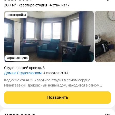
30,7 м²
квартира-студия
4 этаж из 17
новостройка
хорошая цена
Студенческий проезд
,
3
Дом на Студенческом
, 4 квартал 2014
Код объекта 4131. Квартира-студия в самом сердце
Ивантеевки! Прекрасный новый дом, находится в самом
центре города, в районе с хорошо развитой инфраструктурой.
В пешей доступности расположены школы, детские сады,
Позвонить
торговые центры, сетевые магазины,