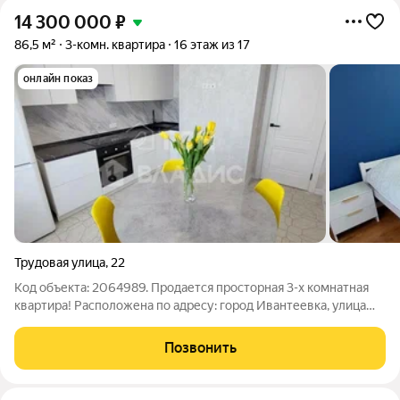
14 300 000
₽
86,5 м²
3-комн. квартира
16 этаж из 17
онлайн показ
Трудовая улица
,
22
Код объекта: 2064989. Продается просторная 3-х комнатная
квартира! Расположена по адресу: город Ивантеевка, улица
Трудовая, дом 22, на 16 этаже 17-этажного монолитно
кирпичного дома 2012 года постройки! Общая площадь
Позвонить
квартиры 86,5 метров (с учетом