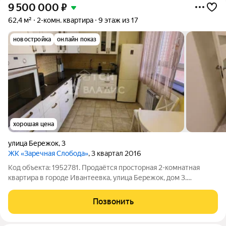
9 500 000
₽
62,4 м²
2-комн. квартира
9 этаж из 17
новостройка
онлайн показ
хорошая цена
улица Бережок
,
3
ЖК «Заречная Слобода»
, 3 квартал 2016
Код объекта: 1952781. Продаётся просторная 2-комнатная
квартира в городе Ивантеевка, улица Бережок, дом 3.
Квартира расположена на этаже 19-этажного дома. Общая
площадь квартиры 62,4 метра, комнаты изолированные 25 и
Позвонить
14,5 метров, кухня 9 метров,