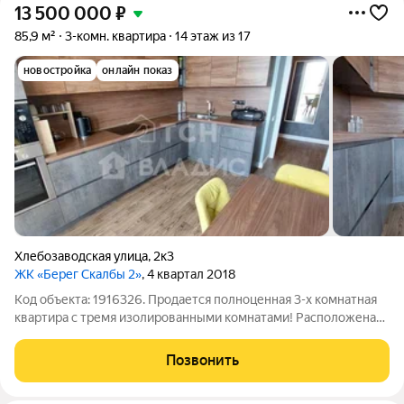
13 500 000
₽
85,9 м²
3-комн. квартира
14 этаж из 17
новостройка
онлайн показ
Хлебозаводская улица
,
2к3
ЖК «Берег Скалбы 2»
, 4 квартал 2018
Код объекта: 1916326. Продается полноценная 3-х комнатная
квартира с тремя изолированными комнатами! Расположена
по адресу город Ивантеевка, улица Хлебозаводская, дом 2,
корпус 3, на 14 этаже 17-ти этажного монолитного дома,
Позвонить
построенного в 2018 году.