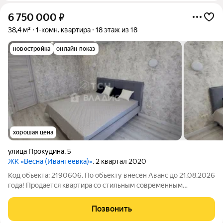
6 750 000
₽
38,4 м²
1-комн. квартира
18 этаж из 18
новостройка
онлайн показ
хорошая цена
улица Прокудина
,
5
ЖК «Весна (Ивантеевка)»
, 2 квартал 2020
Код объекта: 2190606. По объекту внесен Аванс до 21.08.2026
года! Продается квартира со стильным современным
ремонтом! Расположена по адресу город Ивантеевка, улица
Прокудина, дом 5 на 18 этаже монолитного дома 2020 года
Позвонить
постройки. Общая площадь