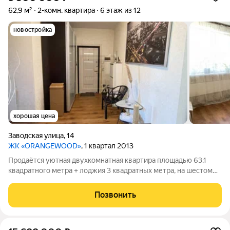
62,9 м²
2-комн. квартира
6 этаж из 12
новостройка
хорошая цена
Заводская улица
,
14
ЖК «ORANGEWOOD»
, 1 квартал 2013
Продаётся уютная двухкомнатная квартира площадью 63.1
квадратного метра + лоджия 3 квадратных метра, на шестом
этаже двенадцатиэтажного монолитного дома,
расположенного по адресу: город Ивантеевка, Заводская
Позвонить
улица, дом 14. Квартира обладает