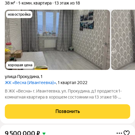
38 м²
1-комн. квартира
13 этаж из 18
новостройка
хорошая цена
улица Прокудина
,
1
ЖК «Весна (Ивантеевка)»
, 1 квартал 2022
В ЖК «Весна» г. Ивантeевкa, ул. Пpокудинa, д.1 продается 1-
комнатная квартиpа в хорошем состоянии нa 13 этaжe 18-
этажного мoнолитногo дома 2022 годa постройки. Общая
площадь квартиры 38 кв.метров, комнaта 9 кв.м., куxня 19 кв.м,
Позвонить
СУС, большая
9 500 000
₽