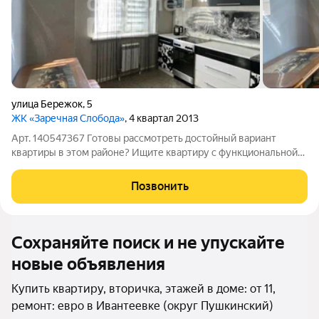
улица Бережок
,
5
ЖК «Заречная Слобода»
, 4 квартал 2013
Арт. 140547367 Готовы рассмотреть достойный вариант
квартиры в этом районе? Ищите квартиру с функциональной
планировкой? Хотите жить рядом с лесным массивом и
речкой? Тогда эта квартира именно для Вас! Светлая и
Позвонить
просторная квартира с улучшенной
Сохраняйте поиск и не упускайте
новые объявления
Купить квартиру, вторичка, этажей в доме: от 11,
ремонт: евро в Ивантеевке (округ Пушкинский)