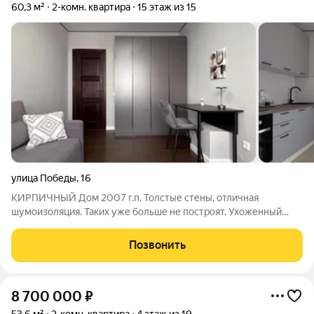
60,3 м²
2-комн. квартира
15 этаж из 15
улица Победы
,
16
КИРПИЧНЫЙ Дом 2007 г.п. Толстые стены, отличная
шумоизоляция. Таких уже больше не построят. Ухоженный
подъезд, есть консьерж и доброжелательные соседи.
Парковка как во дворе так и в подземном паркинге, поэтому
Позвонить
можно всегда найти место для машины. С
8 700 000
₽