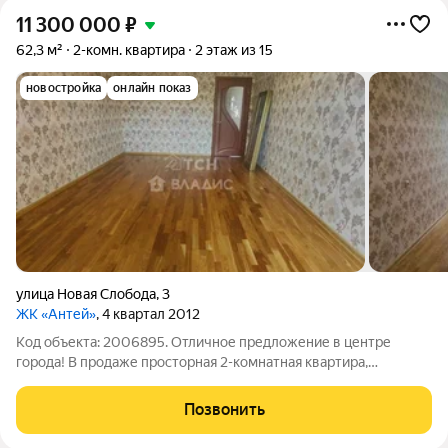
11 300 000
₽
62,3 м²
2-комн. квартира
2 этаж из 15
новостройка
онлайн показ
улица Новая Слобода
,
3
ЖК «Антей»
, 4 квартал 2012
Код объекта: 2006895. Отличное предложение в центре
города! В продаже просторная 2-комнатная квартира,
расположенная по адресу: город Ивантеевка, улица Новая
Слобода, дом 3, на 2 этаже 15-этажного монолитно-кирпичного
Позвонить
дома, 2012 года постройки. Общая