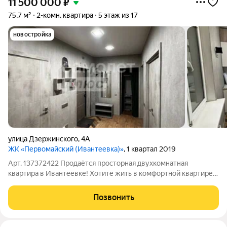
11 500 000
₽
75,7 м²
2-комн. квартира
5 этаж из 17
новостройка
улица Дзержинского
,
4А
ЖК «Первомайский (Ивантеевка)»
, 1 квартал 2019
Арт. 137372422 Продаётся просторная двухкомнатная
квартира в Ивантеевке! Хотите жить в комфортной квартире с
отличным ремонтом? Представляем вашему вниманию
просторную двухкомнатную квартиру площадью 75.7 м,
Позвонить
расположенную на 5 этаже современного 17ти