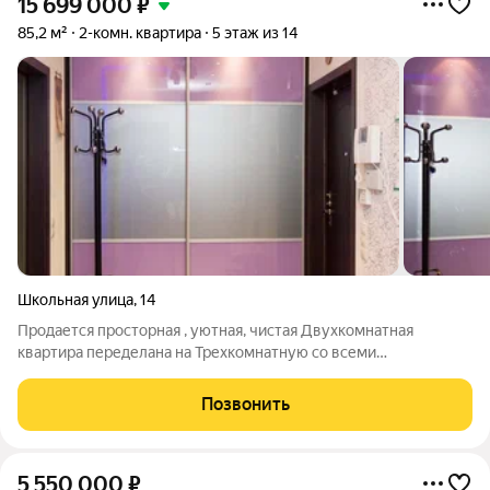
15 699 000
₽
85,2 м²
2-комн. квартира
5 этаж из 14
Школьная улица
,
14
Продается просторная , уютная, чистая Двухкомнатная
квартира переделана на Трехкомнатную со всеми
согласованиями в городе Ивантеевка, по адресу ул. Школьная
дом 14. Квартира расположена на Пятом этаже
Позвонить
четырнадцатиэтажного кирпично-монолитного дома
5 550 000
₽