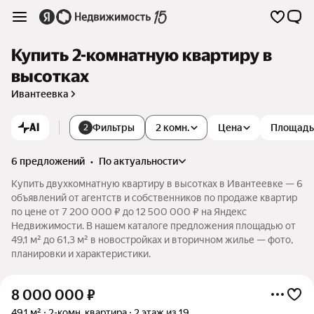
Купить 2-комнатную квартиру в
высотках
Ивантеевка
AI
Фильтры
2 комн.
Цена
Площадь
2
6 предложений
•
по актуальности
Купить двухкомнатную квартиру в высотках в Ивантеевке — 6
объявлений от агентств и собственников по продаже квартир
по цене от 7 200 000 ₽ до 12 500 000 ₽ на Яндекс
Недвижимости. В нашем каталоге предложения площадью от
49,1 м² до 61,3 м² в новостройках и вторичном жилье — фото,
планировки и характеристики.
8 000 000
₽
49,1 м²
2-комн. квартира
2 этаж из 19