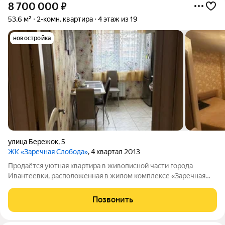
8 700 000
₽
53,6 м²
2-комн. квартира
4 этаж из 19
новостройка
улица Бережок
,
5
ЖК «Заречная Слобода»
, 4 квартал 2013
Продаётся уютная квартира в живописной части города
Ивантеевки, расположенная в жилом комплексе «Заречная
слобода» по адресу улица Бережок, дом 5. Это прекрасное
предложение для тех, кто ценит комфорт и удобство
Позвонить
проживания вдали от городской суеты.