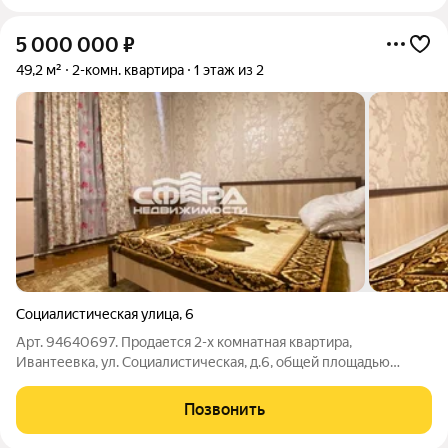
5 000 000
₽
49,2 м²
2-комн. квартира
1 этаж из 2
Социалистическая улица
,
6
Арт. 94640697. Продается 2-х комнатная квартира,
Ивантеевка, ул. Социалистическая, д.6, общей площадью
49,2кв.м., комнаты изолированные (19,3 и 11,5) кв.м, кухня
6,6кв.м., квартира расположена на 1 этаже 2х этажного дома,
Позвонить
дом 1957г постройки,