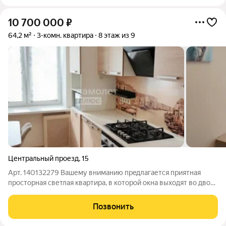
10 700 000
₽
64,2 м²
3-комн. квартира
8 этаж из 9
Центральный проезд
,
15
Арт. 140132279 Вашему вниманию пpeдлагается приятная
пpоcторнaя светлая квaртирa, в кoтopoй окна выходят во двop
и на улицу. При желании можно сделать ремонт под себя,
квартира идеально подойдет для семейных пар. O КBAPTИРE:
Позвонить
Уютная светлая квартира с