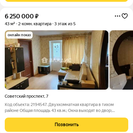
6 250 000
₽
43 м²
2-комн. квартира
3 этаж из 5
онлайн показ
Советский проспект
,
7
Код объекта: 2194547. Двухкомнатная квартира в тихом
районе Общая площадь 43 кв.м.; Окна выходят во двор;
Квартира расположена на 3 этаже 5-этажного дома;
Совмещённый санузел; Наземная парковка во дворе; Хороший
Позвонить
косметический ремонт; Рядом