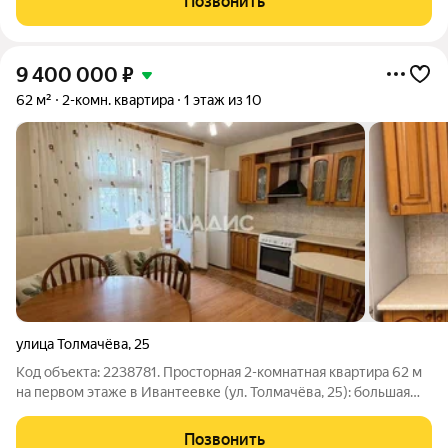
Позвонить
дневным светом и дают вид вне
9 400 000
₽
62 м²
2-комн. квартира
1 этаж из 10
улица Толмачёва
,
25
Код объекта: 2238781. Просторная 2-комнатная квартира 62 м
на первом этаже в Ивантеевке (ул. Толмачёва, 25): большая
кухня 13,4 м и три лоджии создают базу для комфортной
организации быта и рабочего уголка, а изолированные
Позвонить