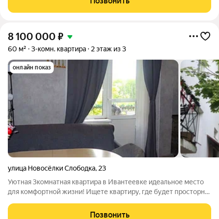
Позвонить
ощущение пространства.
8 100 000
₽
60 м²
3-комн. квартира
2 этаж из 3
онлайн показ
улица Новосёлки Слободка
,
23
Уютная 3комнатная квартира в Ивантеевке идеальное место
для комфортной жизни! Ищете квартиру, где будет просторно
и спокойно? Предлагаю 3комнатную квартиру общей
площадью 60 кв. м отличный вариант для семьи. Просторная
Позвонить