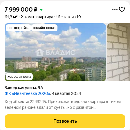
7 999 000
₽
61,3 м²
2-комн. квартира
16 этаж из 19
новостройка
онлайн показ
хорошая цена
Заводская улица
,
9А
ЖК «Ивантеевка 2020»
, 4 квартал 2024
Код объекта: 2243245. Прекрасная видовая квартира в тихом
зеленом районе вдали от суеты, но с развитой
инфраструктурой (магазины, ТЦ, аптека). Преимущества: -
Современный монолитный дом - Рядом школа и детский сад,
Позвонить
во дворе спортивная и детская