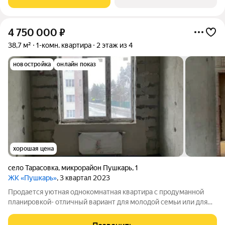
постройки, 4 этаж, в подъезде два
4 750 000
₽
38,7 м²
1-комн. квартира
2 этаж из 4
новостройка
онлайн показ
хорошая цена
село Тарасовка
,
микрорайон Пушкарь
,
1
ЖК «Пушкарь»
, 3 квартал 2023
Продается уютная однокомнатная квартира с продуманной
планировкой- отличный вариант для молодой семьи или для
инвестиций! - в квартире выделена просторная гардеробная; -
застекленный балкон; - высокие потолки- 2,7 м создают