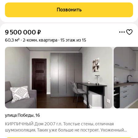
городе! В пешей доступности всё: >> ТЦ и магазины >>
Спортивный комплекс с Бассейном >> ЖД станция >>
Позвонить
Ивантеевский дендропарк >> Школа,
9 500 000
₽
60,3 м²
2-комн. квартира
15 этаж из 15
улица Победы
,
16
КИРПИЧНЫЙ Дом 2007 г.п. Толстые стены, отличная
шумоизоляция. Таких уже больше не построят. Ухоженный
подъезд, есть консьерж и доброжелательные соседи.