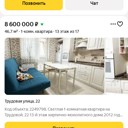
экологически чистом месте, в сосновом лесу(выход из
Позвонить
Чат
подъезда прямо в лес, с
8 600 000
₽
46,7 м²
1-комн. квартира
13 этаж из 17
Трудовая улица
,
22
Код объекта: 2249798. Светлая 1-комнатная квартира на
Трудовой, 22 13-й этаж кирпично-монолитного дома 2012 года.
Простор и высота 2,7 м создают комфортное ощущение
воздуха, а окна, выходящие на улицу, наполняют комнату