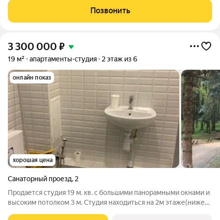
Парковка как во дворе так и в подземном паркинге, поэтому
Позвонить
можно всегда найти место для машины. С
3 300 000
₽
19 м²
апартаменты-студия
2 этаж из 6
онлайн показ
хорошая цена
Санаторный проезд
,
2
Продается студия 19 м. кв. с большими панорамными окнами и
высоким потолком 3 м. Студия находиться на 2м этаже(ниже
-цокольный этаж). Добротный кирпичный дом находится в