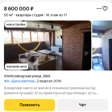
8 600 000
₽
50 м²
квартира-студия
16 этаж из 17
новостройка
хорошая цена
Хлебозаводская улица
,
28к6
ЖК «Дача Шатена»
, 2 квартал 2016
В квартире никто не жил.вся техника встроенная на год
ремонта лучшая)). Есть проектор и шторы блэкаут .есть
подогрев пола, в стенах инфракрасное отопление
,кондиционер с забором свежего воздуха и управление через
Позвонить
Чат
вайфай. Духовка и свч с самоочисткой,