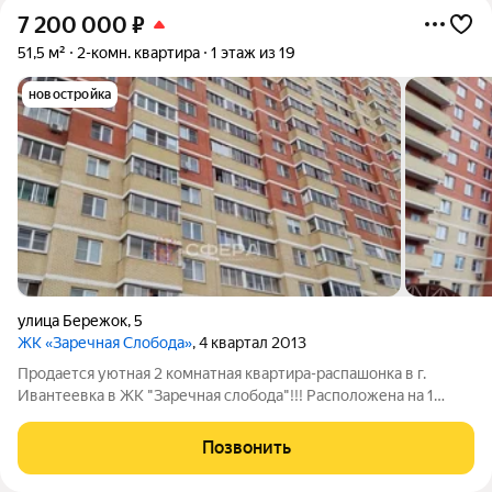
7 200 000
₽
51,5 м²
2-комн. квартира
1 этаж из 19
новостройка
улица Бережок
,
5
ЖК «Заречная Слобода»
, 4 квартал 2013
Продается уютная 2 комнатная квартира-распашонка в г.
Ивантеевка в ЖК "Заречная слобода"!!! Расположена на 1
этаже 19 этажного монолитно-кирпичного дома. Общая
площадь квартиры 51.5 м2. комнаты изолированные 17 10 м2.
Позвонить
Кухня 9 м2. Санузел раздельный,