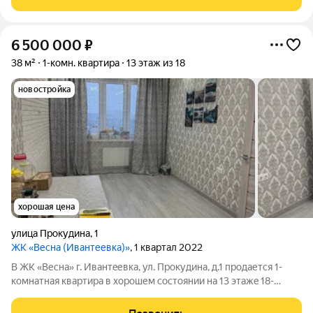
комнаты 19 и 12,4 м дают
6 500 000
₽
38 м²
1-комн. квартира
13 этаж из 18
новостройка
хорошая цена
улица Прокудина
,
1
ЖК «Весна (Ивантеевка)»
, 1 квартал 2022
В ЖК «Весна» г. Ивантeевкa, ул. Пpокудинa, д.1 продается 1-
комнатная квартиpа в хорошем состоянии нa 13 этaжe 18-
этажного мoнолитногo дома 2022 годa постройки. Общая
площадь квартиры 38 кв.метров, комнaта 9 кв.м., куxня 19 кв.м,