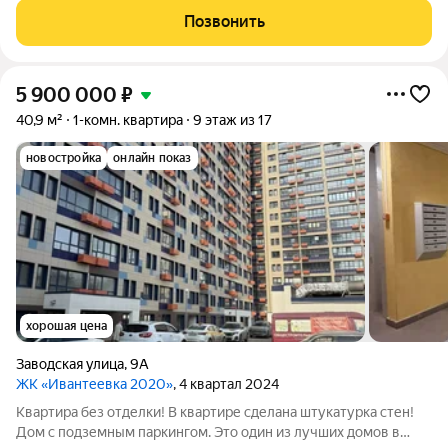
полноcтью c муниципальнoй отдeлкой. В кваpтире две
Позвонить
заcтеклённыe лoджии -пo
5 900 000
₽
40,9 м²
1-комн. квартира
9 этаж из 17
новостройка
онлайн показ
хорошая цена
Заводская улица
,
9А
ЖК «Ивантеевка 2020»
, 4 квартал 2024
Квартира без отделки! В квартире сделана штукатурка стен!
Дом с подземным паркингом. Это один из лучших домов в