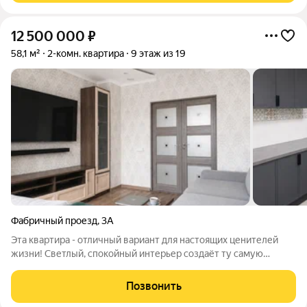
12 500 000
₽
58,1 м²
2-комн. квартира
9 этаж из 19
Фабричный проезд
,
3А
Эта квартира - отличный вариант для настоящих ценителей
жизни! Светлый, спокойный интерьер создаёт ту самую
атмосферу, в которую хочется возвращаться после
насыщенного дня. Качественная мебель и полный комплект
Позвонить
современной техники с бойлером