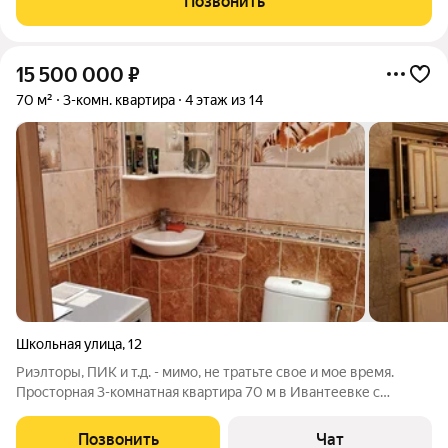
Позвонить
СУС, большая
15 500 000
₽
70 м²
3-комн. квартира
4 этаж из 14
Школьная улица
,
12
Риэлторы, ПИК и т.д. - мимо, не тратьте свое и мое время.
Просторная 3-комнатная квартира 70 м в Ивантеевке с
дизайнерским ремонтом напрямую от собственника!
Продаётся уютная квартира площадью 70 м в доме 2012 года
Позвонить
Чат