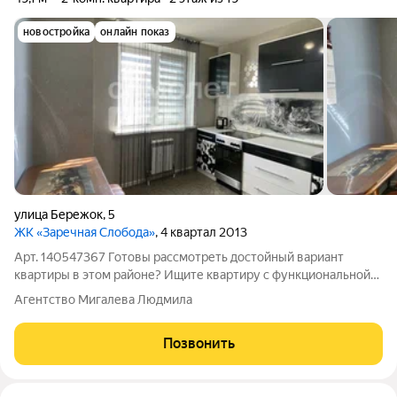
новостройка
онлайн показ
улица Бережок
,
5
ЖК «Заречная Слобода»
, 4 квартал 2013
Арт. 140547367 Готовы рассмотреть достойный вариант
квартиры в этом районе? Ищите квартиру с функциональной
планировкой? Хотите жить рядом с лесным массивом и
Агентство Мигалева Людмила
речкой? Тогда эта квартира именно для Вас! Светлая и
просторная квартира с улучшенной
Позвонить