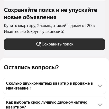
Сохраняйте поиск и не упускайте
новые объявления
Купить квартиру, 2-комн., этажей в доме: от 20 в
Ивантеевке (округ Пушкинский)
Сохранить поиск
Остались вопросы?
Сколько двухкомнатных квартир в продаже в
Ивантеевке ?
На Яндекс Недвижимости в продаже в Ивантеевке 
6 двухкомнатных квартир, из них 2 объявления от 
Как выбрать свою лучшую двухкомнатную
квартиру?
собственников, 4 объявления от агентств