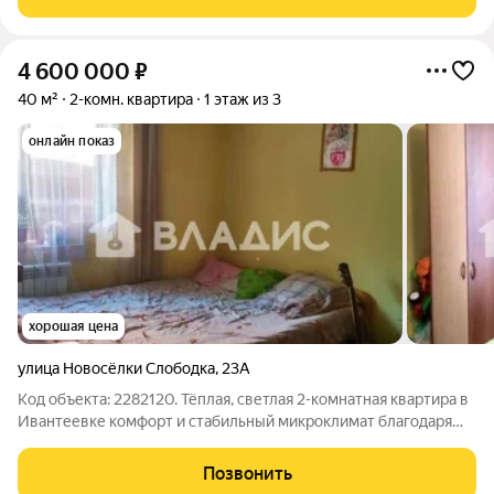
кухня 12,5 кв. м станет
4 600 000
₽
40 м²
2-комн. квартира
1 этаж из 3
онлайн показ
хорошая цена
улица Новосёлки Слободка
,
23А
Код объекта: 2282120. Тёплая, светлая 2-комнатная квартира в
Ивантеевке комфорт и стабильный микроклимат благодаря
собственной котельной. Комфортно уже с первых дней: уют и
предсказуемые счета по коммуналке 4000р общая. 40 м,
Позвонить
продуманная планировка