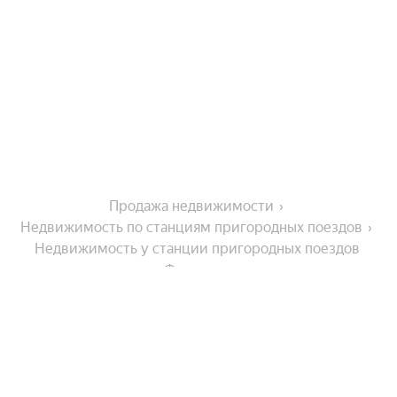
Продажа недвижимости
Недвижимость по станциям пригородных поездов
Недвижимость у станции пригородных поездов 
Фурманов
Города-миллионники
Москва