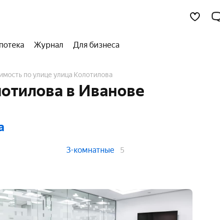
потека
Журнал
Для бизнеса
имость по улице улица Колотилова
отилова в Иванове
а
3-комнатные
5