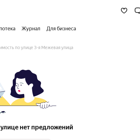
потека
Журнал
Для бизнеса
имость по улице 3-я Межевая улица
 улице нет предложений