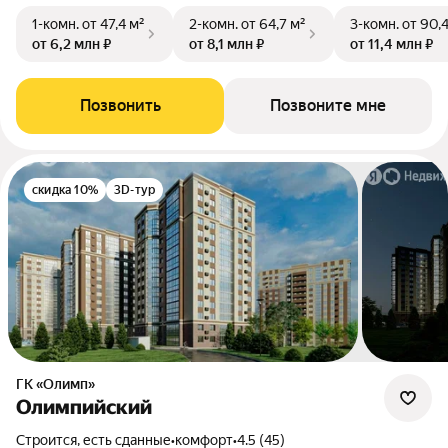
1-комн.
от 47,4 м²
2-комн.
от 64,7 м²
3-комн.
от 90,
от 6,2 млн ₽
от 8,1 млн ₽
от 11,4 млн ₽
Позвонить
Позвоните мне
скидка 10%
3D-тур
ГК «Олимп»
Олимпийский
Строится, есть сданные
•
комфорт
•
4.5 (45)