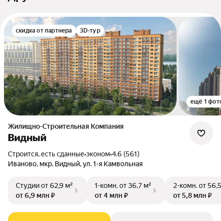
скидка от партнера
3D-тур
ещё 1 фот
Жилищно-Строительная Компания
Видный
Строится, есть сданные
•
эконом
•
4.6 (561)
Иваново, мкр. Видный, ул. 1-я Камвольная
Студии
от 62,9 м²
1-комн.
от 36,7 м²
2-комн.
от 56,
от 6,9 млн ₽
от 4 млн ₽
от 5,8 млн ₽