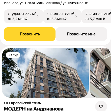
Иваново, ул. Павла Большевикова / ул. Куконковых
Студии
от 27,2 м²
1-комн.
от 35,1 м²
2-комн.
от 54 м
от 3,2 млн ₽
от 3,8 млн ₽
от 5,7 млн ₽
Позвонить
Позвоните мне
3D-тур
СК Европейский стиль
МОДЕРН на Андрианова