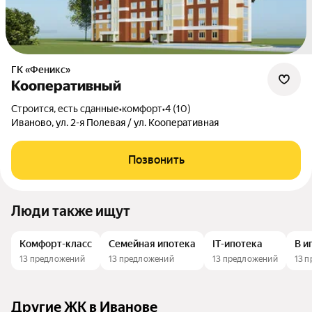
ГК «Феникс»
Кооперативный
Строится, есть сданные
•
комфорт
•
4 (10)
Иваново, ул. 2-я Полевая / ул. Кооперативная
Позвонить
Люди также ищут
Комфорт-класс
Семейная ипотека
IT-ипотека
В и
13 предложений
13 предложений
13 предложений
13 
Другие ЖК в Иванове