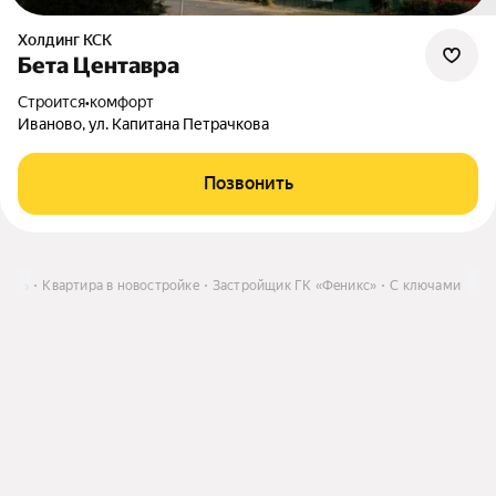
Холдинг КСК
Бета Центавра
Строится
•
комфорт
Иваново, ул. Капитана Петрачкова
Позвонить
пить
Квартира в новостройке
Застройщик ГК «Феникс»
С ключами