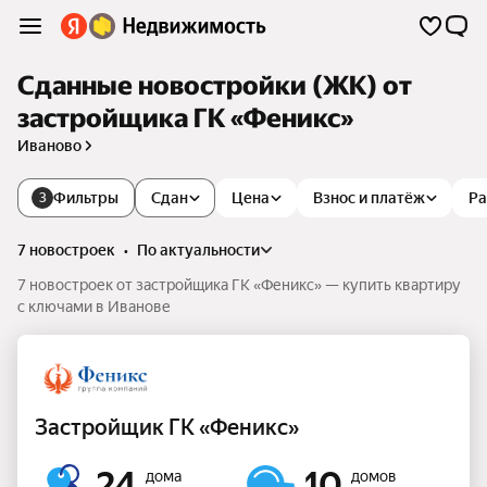
Сданные новостройки (ЖК) от
застройщика ГК «Феникс»
Иваново
Фильтры
Сдан
Цена
Взнос и платёж
Ра
3
7 новостроек
•
по актуальности
7 новостроек от застройщика ГК «Феникс» — купить квартиру
с ключами в Иванове
Застройщик ГК «Феникс»
24
10
дома
домов