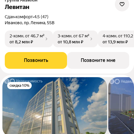
Группа Аквилон
Левитан
Сдан
•
комфорт
•
4.5 (47)
Иваново, пр. Ленина, 55В
2-комн.
от 46,7 м²
3-комн.
от 67 м²
4-комн.
от 110,2
от 8,2 млн ₽
от 10,8 млн ₽
от 13,9 млн ₽
Позвонить
Позвоните мне
скидка 10%