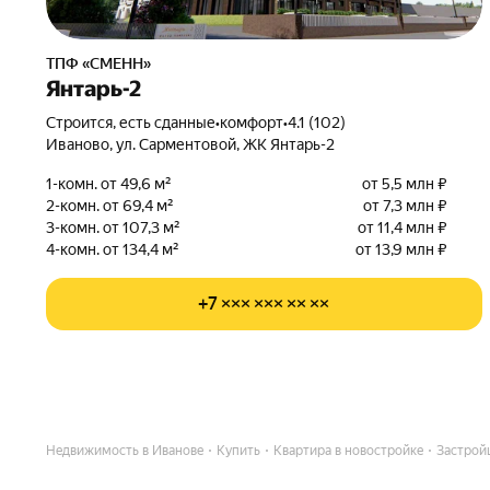
ТПФ «СМЕНН»
Янтарь-2
Строится, есть сданные
•
комфорт
•
4.1 (102)
Иваново, ул. Сарментовой, ЖК Янтарь-2
1-комн. от 49,6 м²
от 5,5 млн ₽
2-комн. от 69,4 м²
от 7,3 млн ₽
3-комн. от 107,3 м²
от 11,4 млн ₽
4-комн. от 134,4 м²
от 13,9 млн ₽
+7 ××× ××× ×× ××
Недвижимость в Иванове
Купить
Квартира в новостройке
Застрой