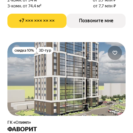
2-комн. от 54 м²
от 5,7 млн ₽
3-комн. от 74,4 м²
от 7,7 млн ₽
+7 ××× ××× ×× ××
Позвоните мне
скидка 10%
3D-тур
ГК «Олимп»
ФАВОРИТ