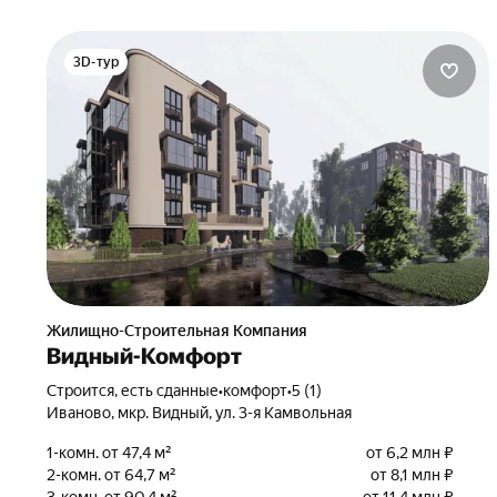
3D-тур
Жилищно-Строительная Компания
Видный-Комфорт
Строится, есть сданные
•
комфорт
•
5 (1)
Иваново, мкр. Видный, ул. 3-я Камвольная
1-комн. от 47,4 м²
от 6,2 млн ₽
2-комн. от 64,7 м²
от 8,1 млн ₽