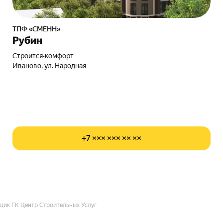
ТПФ «СМЕНН»
Рубин
Строится
•
комфорт
Иваново, ул. Народная
+7 ××× ××× ×× ××
щик ГК Центр Строительных Услуг