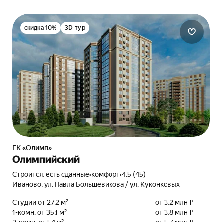
скидка 10%
3D-тур
ГК «Олимп»
Олимпийский
Строится, есть сданные
•
комфорт
•
4.5 (45)
Иваново, ул. Павла Большевикова / ул. Куконковых
Студии от 27,2 м²
от 3,2 млн ₽
1-комн. от 35,1 м²
от 3,8 млн ₽