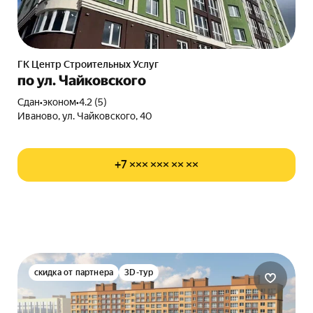
ГК Центр Строительных Услуг
по ул. Чайковского
Сдан
•
эконом
•
4.2 (5)
Иваново, ул. Чайковского, 40
+7 ××× ××× ×× ××
скидка от партнера
3D-тур