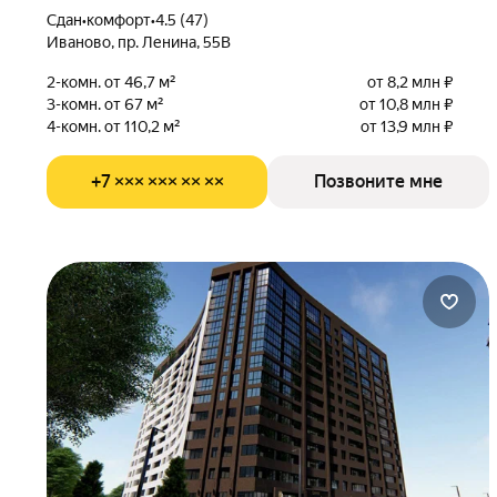
Сдан
•
комфорт
•
4.5 (47)
Иваново, пр. Ленина, 55В
2-комн. от 46,7 м²
от 8,2 млн ₽
3-комн. от 67 м²
от 10,8 млн ₽
4-комн. от 110,2 м²
от 13,9 млн ₽
+7 ××× ××× ×× ××
Позвоните мне