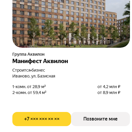
Группа Аквилон
Манифест Аквилон
Строится
•
бизнес
Иваново, ул. Базисная
1-комн. от 28,9 м²
от 4,2 млн ₽
2-комн. от 59,4 м²
от 8,9 млн ₽
+7 ××× ××× ×× ××
Позвоните мне