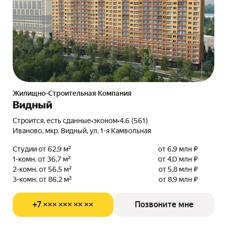
Жилищно-Строительная Компания
Видный
Строится, есть сданные
•
эконом
•
4.6 (561)
Иваново, мкр. Видный, ул. 1-я Камвольная
Студии от 62,9 м²
от 6,9 млн ₽
1-комн. от 36,7 м²
от 4,0 млн ₽
2-комн. от 56,5 м²
от 5,8 млн ₽
3-комн. от 86,2 м²
от 8,9 млн ₽
+7 ××× ××× ×× ××
Позвоните мне