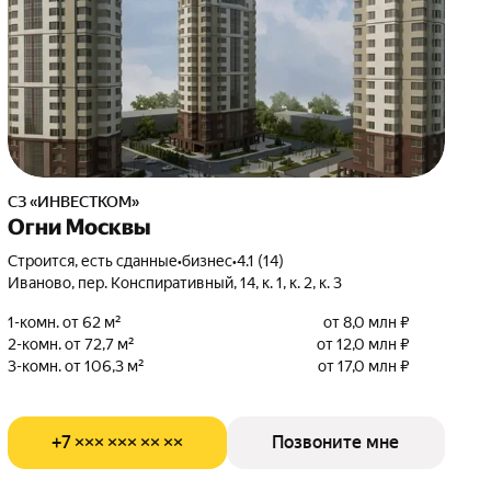
СЗ «ИНВЕСТКОМ»
Огни Москвы
Строится, есть сданные
•
бизнес
•
4.1 (14)
Иваново, пер. Конспиративный, 14, к. 1, к. 2, к. 3
1-комн. от 62 м²
от 8,0 млн ₽
2-комн. от 72,7 м²
от 12,0 млн ₽
3-комн. от 106,3 м²
от 17,0 млн ₽
+7 ××× ××× ×× ××
Позвоните мне