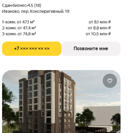
Сдан
•
бизнес
•
4.5 (18)
Иваново, пер. Конспиративный, 19
1-комн. от 47,1 м²
от 8,1 млн ₽
2-комн. от 47,4 м²
от 8,8 млн ₽
3-комн. от 74,8 м²
от 10,5 млн ₽
+7 ××× ××× ×× ××
Позвоните мне