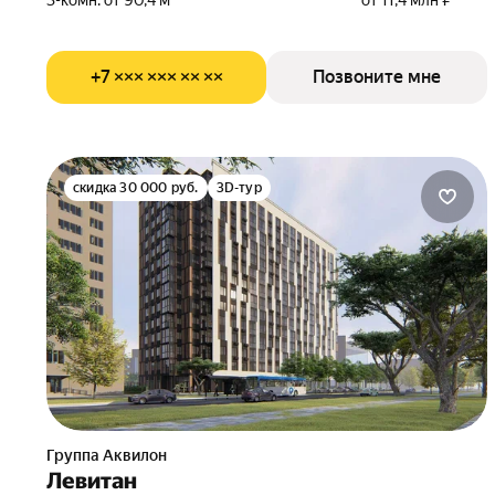
3-комн. от 90,4 м²
от 11,4 млн ₽
+7 ××× ××× ×× ××
Позвоните мне
скидка 30 000 руб.
3D-тур
Группа Аквилон
Левитан