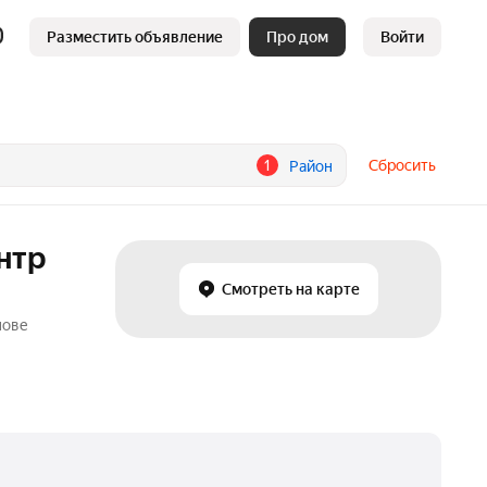
Разместить объявление
Про дом
Войти
1
Сбросить
Район
нтр
Смотреть на карте
нове