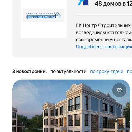
48 домов в 1
ГК Центр Строительных 
возведением коттеджей,
своевременным поставка
Подробнее о застройщи
3 новостройки:
по актуальности
по сроку сдачи
по