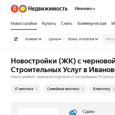
Иваново
Новостройки
Купить
Снять
Коммерческая
И
Комнат
Цена
Взнос и платёж
Новостройки (ЖК) с черновой
Строительных Услуг в Иванов
Новостройки с черновой отделкой от застройщика ГК Центр 
IT-ипотека
3
Семейная ипотека
3
В ипотеку
3
Сдано