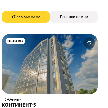
+7 ××× ××× ×× ××
Позвоните мне
скидка 10%
ГК «Олимп»
КОНТИНЕНТ-5