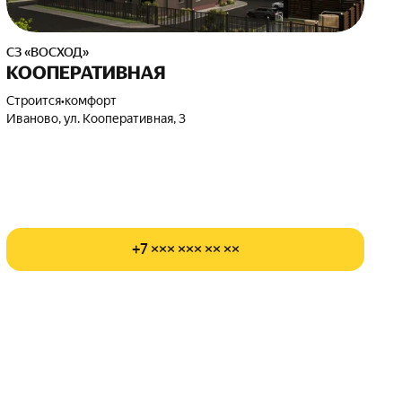
СЗ «ВОСХОД»
КООПЕРАТИВНАЯ
Строится
•
комфорт
Иваново, ул. Кооперативная, 3
+7 ××× ××× ×× ××