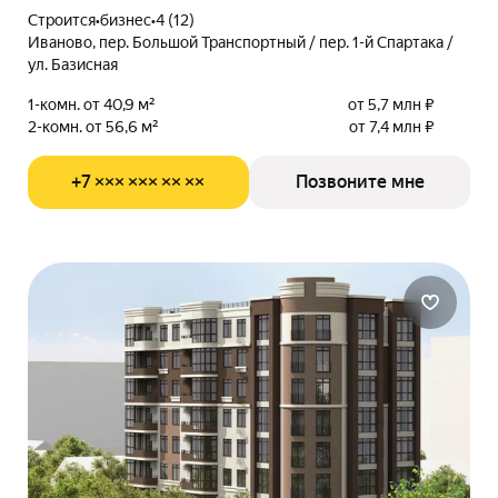
Строится
•
бизнес
•
4 (12)
Иваново, пер. Большой Транспортный / пер. 1-й Спартака /
ул. Базисная
1-комн. от 40,9 м²
от 5,7 млн ₽
2-комн. от 56,6 м²
от 7,4 млн ₽
+7 ××× ××× ×× ××
Позвоните мне