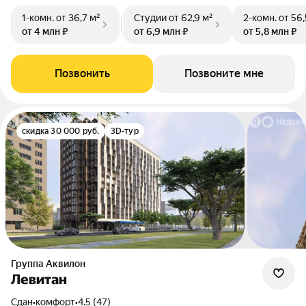
1-комн.
от 36,7 м²
Студии
от 62,9 м²
2-комн.
от 56,
от 4 млн ₽
от 6,9 млн ₽
от 5,8 млн ₽
Позвонить
Позвоните мне
скидка 30 000 руб.
3D-тур
Группа Аквилон
Левитан
Сдан
•
комфорт
•
4.5 (47)