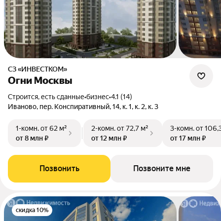
СЗ «ИНВЕСТКОМ»
Огни Москвы
Строится, есть сданные
•
бизнес
•
4.1 (14)
Иваново, пер. Конспиративный, 14, к. 1, к. 2, к. 3
1-комн.
от 62 м²
2-комн.
от 72,7 м²
3-комн.
от 106,
от 8 млн ₽
от 12 млн ₽
от 17 млн ₽
Позвонить
Позвоните мне
скидка 10%