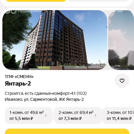
ТПФ «СМЕНН»
Янтарь-2
Строится, есть сданные
•
комфорт
•
4.1 (102)
Иваново, ул. Сарментовой, ЖК Янтарь-2
1-комн.
от 49,6 м²
2-комн.
от 69,4 м²
3-комн.
от 107
от 5,5 млн ₽
от 7,3 млн ₽
от 11,4 млн ₽