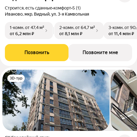
Строится, есть сданные
•
комфорт
•
5 (1)
Иваново, мкр. Видный, ул. 3-я Камвольная
1-комн.
от 47,4 м²
2-комн.
от 64,7 м²
3-комн.
от 90,
от 6,2 млн ₽
от 8,1 млн ₽
от 11,4 млн ₽
Позвонить
Позвоните мне
3D-тур