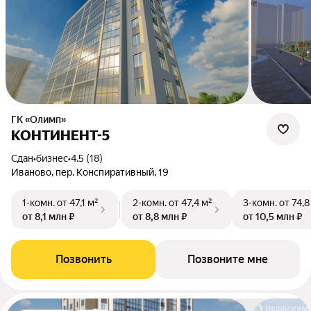
ГК «Олимп»
КОНТИНЕНТ-5
Сдан
•
бизнес
•
4.5 (18)
Иваново, пер. Конспиративный, 19
1-комн.
от 47,1 м²
2-комн.
от 47,4 м²
3-комн.
от 74,8
от 8,1 млн ₽
от 8,8 млн ₽
от 10,5 млн ₽
Позвонить
Позвоните мне