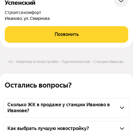
Успенский
Строится
•
комфорт
Иваново, ул. Смирнова
Позвонить
Купить
Квартира в новостройке
Однокомнатные
Станция Иваново
Остались вопросы?
Сколько ЖК в продаже у станции Иваново в
Иванове?
у станции Иваново в Иванове 5 ЖК от 4 
застройщиков, из них 3 имеют отделку. Для 1 ЖК 
Как выбрать лучшую новостройку?