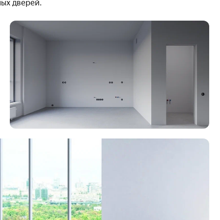
ных дверей.
для удобства жителей. Подземный отапливаемый
 время года находиться там будет комфортно. В
вигации — найти своё место не составит труда.
× 5,3 м) и семейный (2,5 × 10,6 м) — последний
о планирует семейные путешествия.
Территория закрыта для посторонних и свободна от
сферу. Для детей обустроены отдельные зоны: малыши
 активно проводить время на специальных площадках.
с учётом возраста: используется эластичная резина и
ми барбекю;