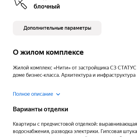
блочный
Дополнительные параметры
Этажность
14
Высота потолков
3,02 м
О жилом комплексе
Тип договора
ДДУ, 214 ФЗ
Жилой комплекс «Нити» от застройщика СЗ СТАТУС
доме бизнес‑класса. Архитектура и инфраструктура
Число квартир
272
Кладовые
есть
В комплексе представлены квартиры разной планиров
Полное описание
просторные варианты с четырьмя и более комнатами.
Детская площадка
есть
сохранить ощущение уюта и обеспечит хороший вид 
Варианты отделки
Закрытая территория
есть
среды. Сдача комплекса запланирована на второй кв
Квартиры с предчистовой отделкой: выравнивающая 
Инфраструктура
водоснабжения, разводка электрики. Гипсовая штука