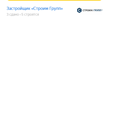
Застройщик «Строим Групп»
3 сдано
5 строятся
ЖК «Нити»
срок сдачи
2 кв. 2030
Показать телефон
Застройщик «Строим Групп»
3 сдано
5 строятся