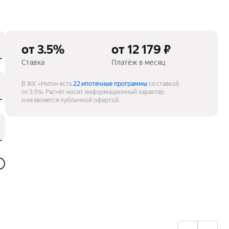
от 3.5%
от 12 179 ₽
Ставка
Платёж в месяц
В ЖК «Нити» есть
22 ипотечные программы
со ставкой
от 3.5%.
Расчёт носит информационный характер
и не является публичной офертой.