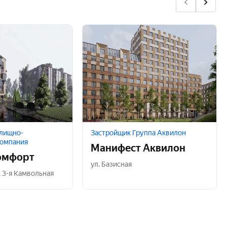
лищно-
Застройщик Группа Аквилон
Компания
Манифест Аквилон
омфорт
ул. Базисная
. 3-я Камвольная