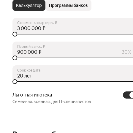
Калькулятор
Программы банков
Стоимость квартиры, ₽
₽
Первый взнос, ₽
₽
30%
Срок кредита
лет
Льготная ипотека
Семейная, военная, для IT-специалистов