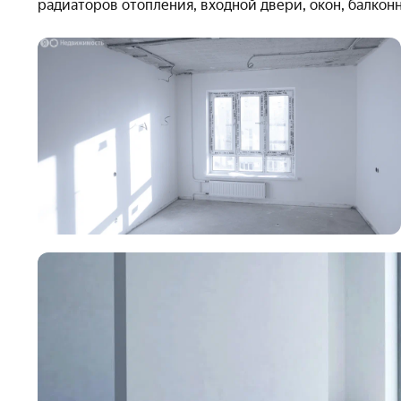
радиаторов отопления, входной двери, окон, балкон
Инфраструктура жилого комплекса «Нити» создана 
паркинг решит вопрос с парковкой: даже в холодное
паркинге предусмотрены лифт и понятная система на
Доступны два формата машино‑мест: стандартный (2,5 
подойдёт владельцам двух автомобилей или тем, кт
Двор станет пространством для отдыха и прогулок. 
машин — это создаёт безопасную и спокойную атмо
смогут играть на мягких комплексах, а школьники —
Безопасность обеспечена за счёт подбора покрытий 
натуральная гравийная отсыпка.
На территории комплекса расположены:
комфортабельные номера и гостевые дома с зона
кафе и бар;