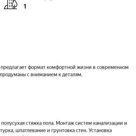
1
Отделка
предчистовая
Паркинг, машиноместа
подземный – 236
открытый – 31
Очереди
1
 предлагает формат комфортной жизни в современном
 продуманы с вниманием к деталям.
Зона хранения велосипедов
есть
Безбарьерная среда
есть
ки: 1‑комнатные, 2‑комнатные, 3‑комнатные, а также
 Дом будет иметь до 15 этажей — это позволит
Видеонаблюдение
есть
из окна, избегая впечатления давящей городской
Противопожарная система
есть
артал 2030 года.
полусухая стяжка пола. Монтаж систем канализации и
турка, шпатлевание и грунтовка стен. Установка