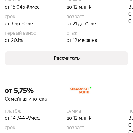
от 15 045 ₽/мес.
до 12 млн ₽
В
С
срок
возраст
С
от 3 до 30 лет
от 21 до 75 лет
первый взнос
стаж
от 20,1%
от 12 месяцев
Рассчитать
от 5,75%
Семейная ипотека
платёж
сумма
п
от 14 744 ₽/мес.
до 12 млн ₽
В
С
срок
возраст
С