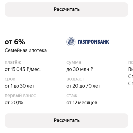
Рассчитать
от 6%
Семейная ипотека
платёж
сумма
п
от 15 045 ₽/мес.
до 30 млн ₽
В
С
срок
возраст
С
от 1 до 30 лет
от 20 до 70 лет
первый взнос
стаж
от 20,1%
от 12 месяцев
Рассчитать