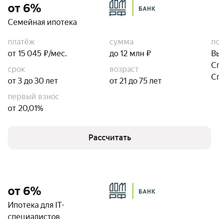
от 6%
Семейная ипотека
платёж
сумма
п
от 15 045 ₽/мес.
до 12 млн ₽
В
С
срок
возраст
С
от 3 до 30 лет
от 21 до 75 лет
первый взнос
от 20,01%
Рассчитать
от 6%
Ипотека для IT-
специалистов