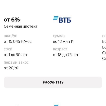
от 6%
Семейная ипотека
платёж
сумма
п
от 15 045 ₽/мес.
до 12 млн ₽
Б
В
срок
возраст
С
от 1 до 30 лет
от 18 до 75 лет
С
первый взнос
от 20,1%
Рассчитать