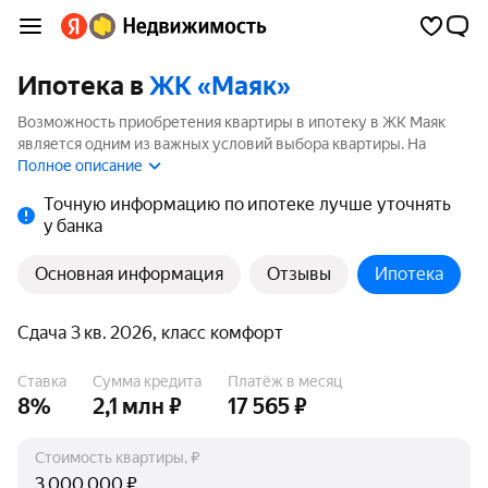
Ипотека в
ЖК «Маяк»
Возможность приобретения квартиры в ипотеку в ЖК Маяк
является одним из важных условий выбора квартиры. На
странице мы собрали программы кредитования банков для
Полное описание
покупки квартиры в ипотеку от 3.5%.
Точную информацию по ипотеке лучше уточнять
у банка
Основная информация
Отзывы
Ипотека
Сдача 3 кв. 2026, класс комфорт
Ставка
Сумма кредита
Платёж в месяц
8%
2,1 млн ₽
17 565 ₽
Стоимость квартиры, ₽
₽