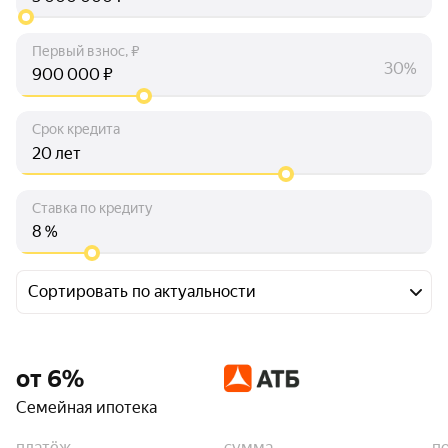
Первый взнос, ₽
30%
₽
Срок кредита
лет
Ставка по кредиту
%
Сортировать по актуальности
от 6%
Семейная ипотека
платёж
сумма
п