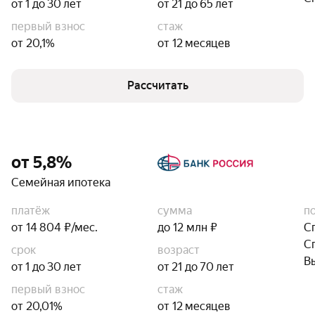
от 1 до 30 лет
от 21 до 65 лет
первый взнос
стаж
от 20,1%
от 12 месяцев
Рассчитать
от 5,8%
Семейная ипотека
платёж
сумма
п
от 14 804 ₽/мес.
до 12 млн ₽
С
С
срок
возраст
В
от 1 до 30 лет
от 21 до 70 лет
первый взнос
стаж
от 20,01%
от 12 месяцев