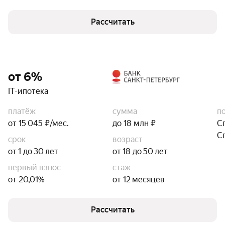
Рассчитать
от 6%
IT-ипотека
платёж
сумма
п
от 15 045 ₽/мес.
до 18 млн ₽
С
С
срок
возраст
от 1 до 30 лет
от 18 до 50 лет
первый взнос
стаж
от 20,01%
от 12 месяцев
Рассчитать