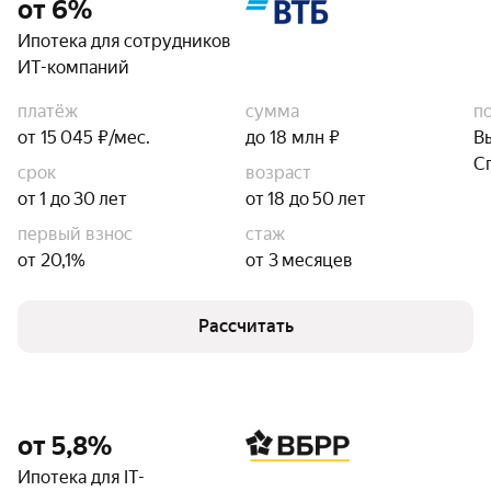
от 6%
Ипотека для сотрудников
ИТ-компаний
платёж
сумма
п
от 15 045 ₽/мес.
до 18 млн ₽
В
С
срок
возраст
от 1 до 30 лет
от 18 до 50 лет
первый взнос
стаж
от 20,1%
от 3 месяцев
Рассчитать
от 5,8%
Ипотека для IT-