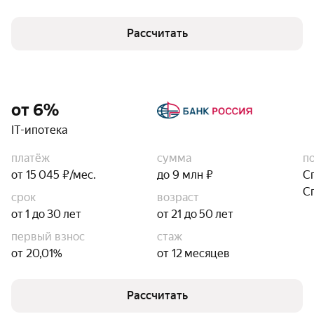
Рассчитать
от 6%
IT-ипотека
платёж
сумма
п
от 15 045 ₽/мес.
до 9 млн ₽
С
С
срок
возраст
от 1 до 30 лет
от 21 до 50 лет
первый взнос
стаж
от 20,01%
от 12 месяцев
Рассчитать