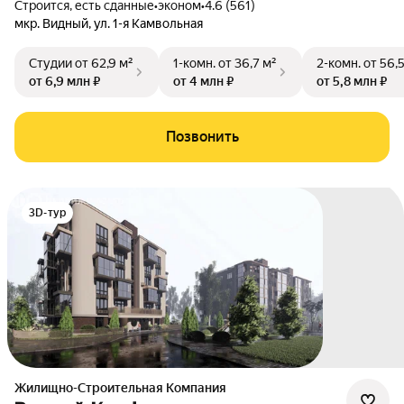
Строится, есть сданные
•
эконом
•
4.6 (561)
мкр. Видный
,
ул. 1-я Камвольная
Студии
от 62,9 м²
1-комн.
от 36,7 м²
2-комн.
от 56,
от 6,9 млн ₽
от 4 млн ₽
от 5,8 млн ₽
Позвонить
3D-тур
Жилищно-Строительная Компания