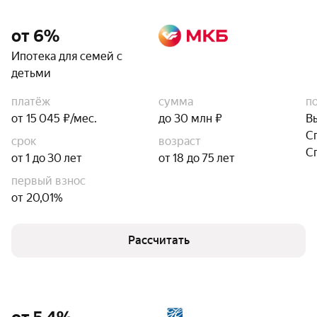
от 6%
Ипотека для семей с
детьми
платёж
сумма
п
от 15 045 ₽/мес.
до 30 млн ₽
В
С
срок
возраст
С
от 1 до 30 лет
от 18 до 75 лет
первый взнос
от 20,01%
Рассчитать