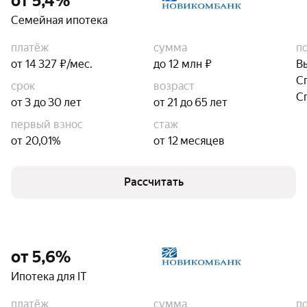
от 5,4%
Семейная ипотека
платёж
сумма
п
от 14 327 ₽/мес.
до 12 млн ₽
В
С
срок
возраст
С
от 3 до 30 лет
от 21 до 65 лет
первый взнос
стаж
от 20,01%
от 12 месяцев
Рассчитать
от 5,6%
Ипотека для IT
платёж
сумма
п