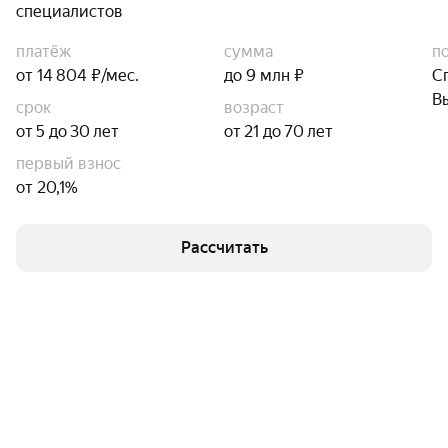
специалистов
платёж
сумма
п
от 14 804 ₽/мес.
до 9 млн ₽
С
В
срок
возраст
от 5 до 30 лет
от 21 до 70 лет
первый взнос
от 20,1%
Рассчитать