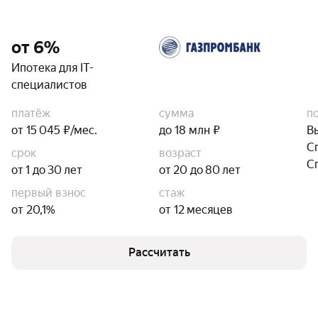
от 6%
Ипотека для IT-
специалистов
платёж
сумма
п
от 15 045 ₽/мес.
до 18 млн ₽
В
С
срок
возраст
С
от 1 до 30 лет
от 20 до 80 лет
первый взнос
стаж
от 20,1%
от 12 месяцев
Рассчитать