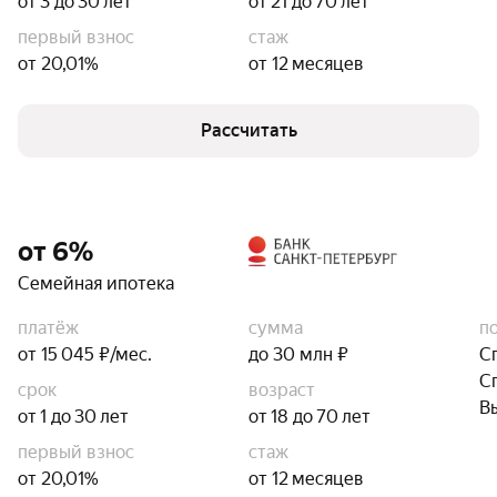
от 3 до 30 лет
от 21 до 70 лет
первый взнос
стаж
от 20,01%
от 12 месяцев
Рассчитать
от 6%
Семейная ипотека
платёж
сумма
п
от 15 045 ₽/мес.
до 30 млн ₽
С
С
срок
возраст
В
от 1 до 30 лет
от 18 до 70 лет
первый взнос
стаж
от 20,01%
от 12 месяцев