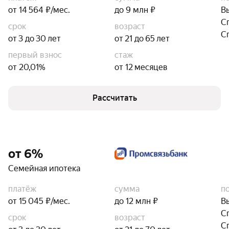
от 14 564 ₽/мес.
до 9 млн ₽
В
С
срок
возраст
С
от 3 до 30 лет
от 21 до 65 лет
первый взнос
стаж
от 20,01%
от 12 месяцев
Рассчитать
от 6%
Семейная ипотека
платёж
сумма
п
от 15 045 ₽/мес.
до 12 млн ₽
В
С
срок
возраст
С