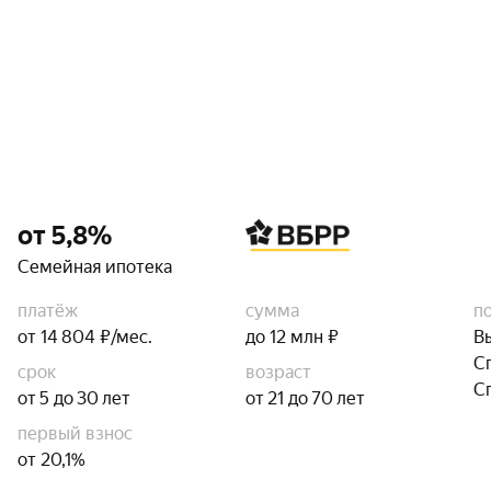
от 5,8%
Семейная ипотека
платёж
сумма
п
от 14 804 ₽/мес.
до 12 млн ₽
В
С
срок
возраст
С
от 5 до 30 лет
от 21 до 70 лет
первый взнос
от 20,1%