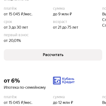
платёж
сумма
п
от 15 045 ₽/мес.
до 9 млн ₽
В
С
срок
возраст
С
от 3 до 30 лет
от 21 до 75 лет
первый взнос
от 20,01%
Рассчитать
от 6%
Ипотека по-семейному
платёж
сумма
п
от 15 045 ₽/мес.
до 12 млн ₽
В