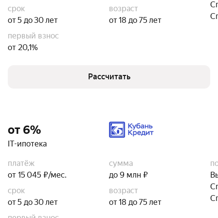
С
срок
возраст
С
от 5 до 30 лет
от 18 до 75 лет
первый взнос
от 20,1%
Рассчитать
от 6%
IT-ипотека
платёж
сумма
п
от 15 045 ₽/мес.
до 9 млн ₽
В
С
срок
возраст
С
от 5 до 30 лет
от 18 до 75 лет
первый взнос