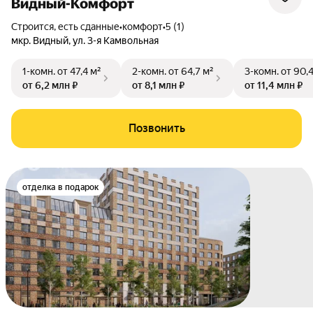
Видный-Комфорт
Строится, есть сданные
•
комфорт
•
5 (1)
мкр. Видный
,
ул. 3-я Камвольная
1-комн.
от 47,4 м²
2-комн.
от 64,7 м²
3-комн.
от 90,
от 6,2 млн ₽
от 8,1 млн ₽
от 11,4 млн ₽
Позвонить
отделка в подарок