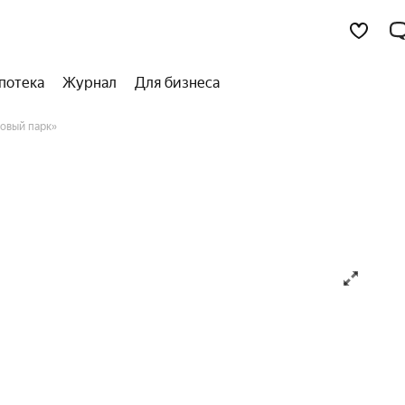
потека
Журнал
Для бизнеса
овый парк»