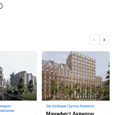
лищно-
Застройщик Группа Аквилон
Компания
Манифест Аквилон