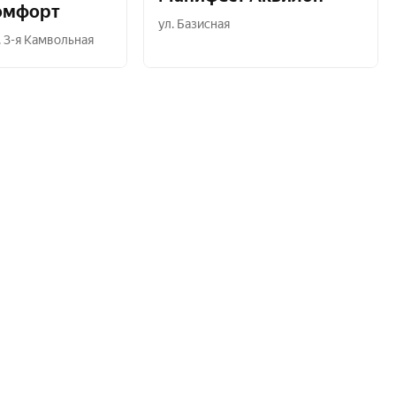
омфорт
ул. Базисная
. 3-я Камвольная