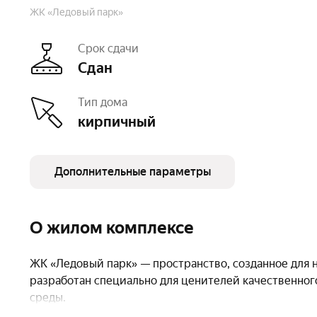
ЖК «Ледовый парк»
Срок сдачи
Сдан
Тип дома
кирпичный
Дополнительные параметры
Этажность
9
Тип договора
ДКП
Очереди
1
Число квартир
64
О жилом комплексе
ЖК «Ледовый парк» — пространство, созданное для
разработан специально для ценителей качественног
среды.