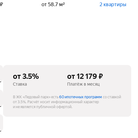
 ₽
от 58.7 м²
2 квартиры
от 3.5%
от 12 179 ₽
Ставка
Платёж в месяц
В ЖК «Ледовый парк» есть
60 ипотечных программ
со ставкой
от 3.5%.
Расчёт носит информационный характер
и не является публичной офертой.