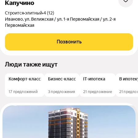
Капучино
Строится
•
элитный
•
4 (12)
Иваново, ул. Велижская / ул. 1-я Первомайская / ул. 2-я
Первомайская
Позвонить
Люди также ищут
Комфорт-класс
Бизнес-класс
IT-ипотека
В ипотек
17 предложений
3 предложения
21 предложение
21 предло