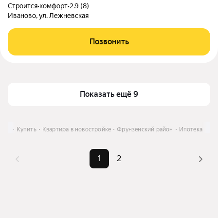
Строится
•
комфорт
•
2.9 (8)
Иваново, ул. Лежневская
Позвонить
Показать ещё 9
нове
Купить
Квартира в новостройке
Фрунзенский район
Ипотека
1
2