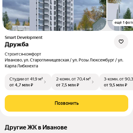
ещё 1 фот
Smart Development
Дружба
Строится
•
комфорт
Иваново, ул. Староглинищевская / ул. Розы Люксембург / ул.
Карла Либкнехта
Студии
от 41,9 м²
2-комн.
от 70,4 м²
3-комн.
от 90,
от 4,7 млн ₽
от 7,5 млн ₽
от 9,5 млн ₽
Позвонить
Другие ЖК в Иванове