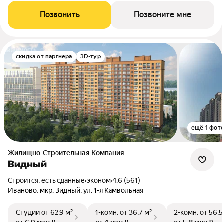
Позвонить
Позвоните мне
скидка от партнера
3D-тур
ещё 1 фот
Жилищно-Строительная Компания
Видный
Строится, есть сданные
•
эконом
•
4.6 (561)
Иваново, мкр. Видный, ул. 1-я Камвольная
Студии
от 62,9 м²
1-комн.
от 36,7 м²
2-комн.
от 56,