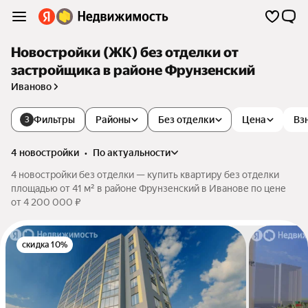
Новостройки (ЖК) без отделки от
застройщика в районе Фрунзенский
Иваново
Фильтры
Районы
Без отделки
Цена
Вз
3
4 новостройки
•
по актуальности
4 новостройки без отделки — купить квартиру без отделки
площадью от 41 м² в районе Фрунзенский в Иванове по цене
от 4 200 000 ₽
скидка 10%