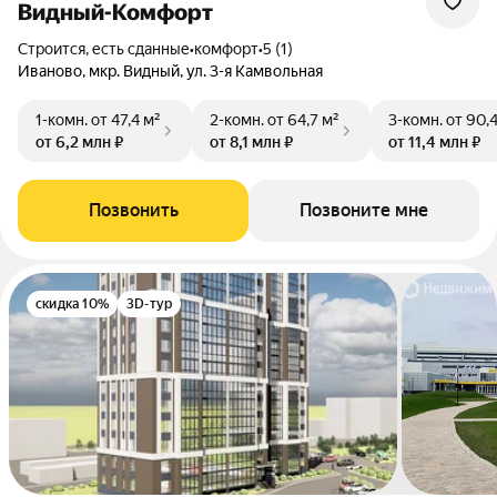
Видный-Комфорт
Строится, есть сданные
•
комфорт
•
5 (1)
Иваново, мкр. Видный, ул. 3-я Камвольная
1-комн.
от 47,4 м²
2-комн.
от 64,7 м²
3-комн.
от 90,
от 6,2 млн ₽
от 8,1 млн ₽
от 11,4 млн ₽
Позвонить
Позвоните мне
скидка 10%
3D-тур