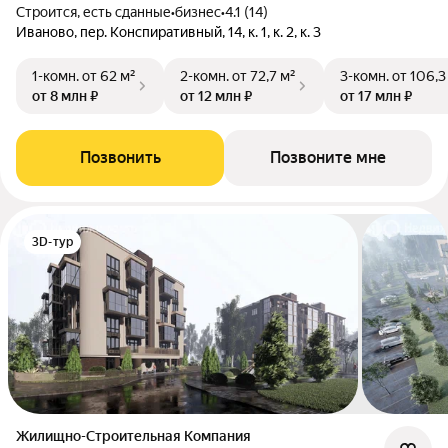
Строится, есть сданные
•
бизнес
•
4.1 (14)
Иваново, пер. Конспиративный, 14, к. 1, к. 2, к. 3
1-комн.
от 62 м²
2-комн.
от 72,7 м²
3-комн.
от 106,3
от 8 млн ₽
от 12 млн ₽
от 17 млн ₽
Позвонить
Позвоните мне
3D-тур
Жилищно-Строительная Компания