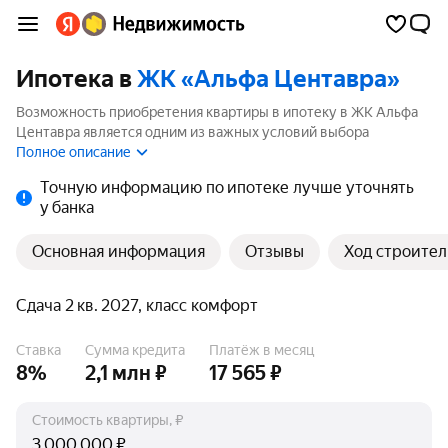
Ипотека в
ЖК «Альфа Центавра»
Возможность приобретения квартиры в ипотеку в ЖК Альфа
Центавра является одним из важных условий выбора
квартиры. На странице мы собрали программы кредитования
Полное описание
банков для покупки квартиры в ипотеку от 6%.
Точную информацию по ипотеке лучше уточнять
у банка
Основная информация
Отзывы
Ход строител
Сдача 2 кв. 2027, класс комфорт
Ставка
Сумма кредита
Платёж в месяц
8%
2,1 млн ₽
17 565 ₽
Стоимость квартиры, ₽
₽