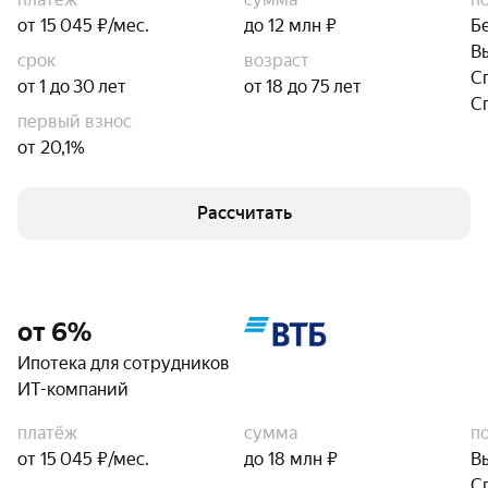
от 15 045 ₽/мес.
до 12 млн ₽
Б
В
срок
возраст
С
от 1 до 30 лет
от 18 до 75 лет
С
первый взнос
от 20,1%
Рассчитать
от 6%
Ипотека для сотрудников
ИТ-компаний
платёж
сумма
п
от 15 045 ₽/мес.
до 18 млн ₽
В
С