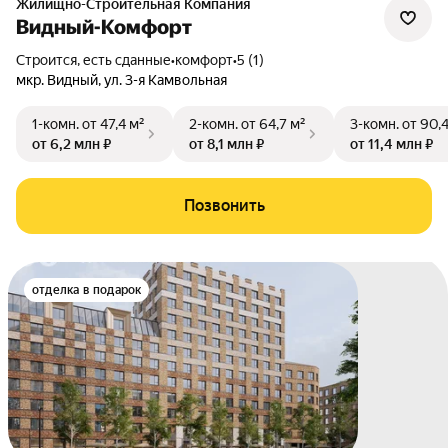
Жилищно-Строительная Компания
Видный-Комфорт
Строится, есть сданные
•
комфорт
•
5 (1)
мкр. Видный
,
ул. 3-я Камвольная
1-комн.
от 47,4 м²
2-комн.
от 64,7 м²
3-комн.
от 90,
от 6,2 млн ₽
от 8,1 млн ₽
от 11,4 млн ₽
Позвонить
отделка в подарок