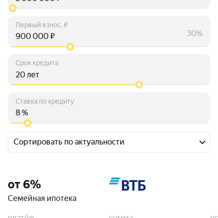
Первый взнос, ₽
30%
₽
Срок кредита
лет
Ставка по кредиту
%
Сортировать по актуальности
от 6%
Семейная ипотека
платёж
сумма
п