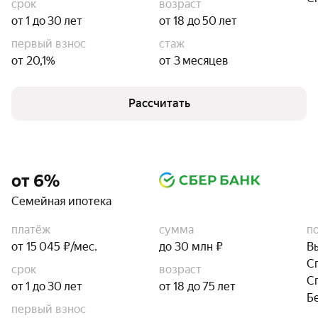
срок
возраст
от 1 до 30 лет
от 18 до 50 лет
первый взнос
стаж
от 20,1%
от 3 месяцев
Рассчитать
от 6%
Семейная ипотека
платёж
сумма
п
от 15 045 ₽/мес.
до 30 млн ₽
В
С
срок
возраст
С
от 1 до 30 лет
от 18 до 75 лет
Б
первый взнос