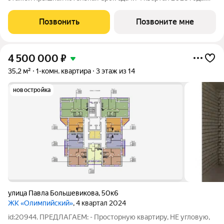
Цена в объявлении указана актуальная! Заинтересовала
планировка? Звоните или пишите, чтобы узнать все
Позвонить
Позвоните мне
подробности. Больше планировок в
4 500 000
₽
35,2 м²
1-комн. квартира
3 этаж из 14
новостройка
улица Павла Большевикова
,
50к6
ЖК «Олимпийский»
, 4 квартал 2024
id:20944. ПРЕДЛАГАЕМ: - Просторную квартиру, НЕ угловую,