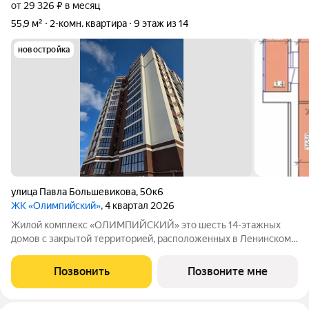
от 29 326 ₽ в месяц
55,9 м²
2-комн. квартира
9 этаж из 14
новостройка
улица Павла Большевикова
,
50к6
ЖК «Олимпийский»
, 4 квартал 2026
Жилой комплекс «ОЛИМПИЙСКИЙ» это шесть 14-этажных
домов с закрытой территорией, расположенных в Ленинском
районе на улице Павла Большевикова, справа ТЦ Евролэнд. 1 и
2 ЛИТЕР сданы - выбирайте готовую квартиру! 3 ЛИТЕР сдаем
Позвонить
Позвоните мне
в 4 квартале 2026 года,