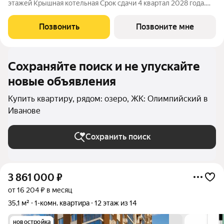
этажей Крышная котельная Срок сдачи 4 квартал 2028 года.
Цена в объявлении указана актуальная! Заинтересовала
планировка? Звоните или пишите, чтобы узнать все
Позвонить
Позвоните мне
подробности. Больше планировок в
Сохраняйте поиск и не упускайте
новые объявления
Купить квартиру, рядом: озеро, ЖК: Олимпийский в
Иванове
Сохранить поиск
3 861 000
₽
от 16 204 ₽ в месяц
35,1 м²
1-комн. квартира
12 этаж из 14
новостройка