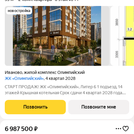
новостройка
Иваново
,
жилой комплекс Олимпийский
ЖК «Олимпийский»
, 4 квартал 2028
СТАРТ ПРОДАЖ! ЖК «Олимпийский», Литер 6 1 подъезд, 14
этажей Крышная котельная Срок сдачи 4 квартал 2028 года.
Цена в объявлении указана актуальная! Заинтересовала
планировка? Звоните или пишите, чтобы узнать все
Позвонить
Позвоните мне
подробности. Больше планировок в
6 987 500
₽