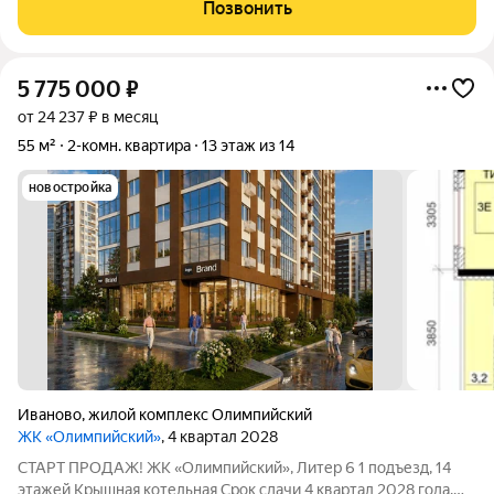
объекта: Адрес: г. Иваново, улица Павла Большевикова, 50к6 -
Позвонить
Количество комнат: 1 -
5 775 000
₽
от 24 237 ₽ в месяц
55 м²
2-комн. квартира
13 этаж из 14
новостройка
Иваново
,
жилой комплекс Олимпийский
ЖК «Олимпийский»
, 4 квартал 2028
СТАРТ ПРОДАЖ! ЖК «Олимпийский», Литер 6 1 подъезд, 14
этажей Крышная котельная Срок сдачи 4 квартал 2028 года.