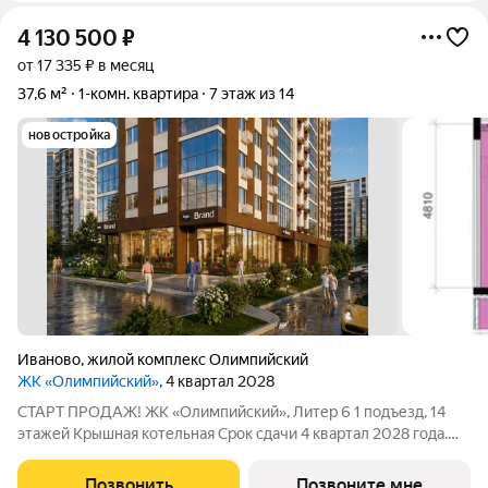
4 130 500
₽
от 17 335 ₽ в месяц
37,6 м²
1-комн. квартира
7 этаж из 14
новостройка
Иваново
,
жилой комплекс Олимпийский
ЖК «Олимпийский»
, 4 квартал 2028
СТАРТ ПРОДАЖ! ЖК «Олимпийский», Литер 6 1 подъезд, 14
этажей Крышная котельная Срок сдачи 4 квартал 2028 года.
Цена в объявлении указана актуальная! Заинтересовала
планировка? Звоните или пишите, чтобы узнать все
Позвонить
Позвоните мне