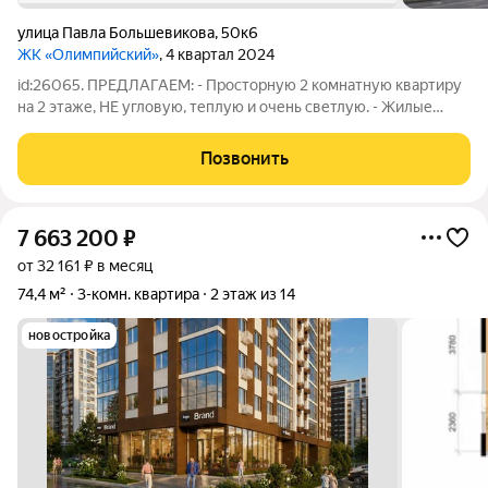
улица Павла Большевикова
,
50к6
ЖК «Олимпийский»
, 4 квартал 2024
id:26065. ПРЕДЛАГАЕМ: - Просторную 2 комнатную квартиру
на 2 этаже, НЕ угловую, теплую и очень светлую. - Жилые
комнаты площадью 26 кв.м, общая площадь 54 кв.м. - Квартира
с индивидуальным газовым отоплением. - Сделан
Позвонить
качественный ремонт
7 663 200
₽
от 32 161 ₽ в месяц
74,4 м²
3-комн. квартира
2 этаж из 14
новостройка