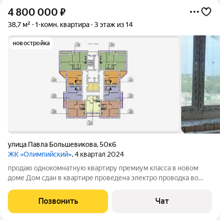
4 800 000
₽
38,7 м²
1-комн. квартира
3 этаж из 14
новостройка
улица Павла Большевикова
,
50к6
ЖК «Олимпийский»
, 4 квартал 2024
продаю однокомнатную квартиру премиум класса в новом
доме Дом сдан в квартире проведена электро проводка во
всех помещениях и на балконе На балконе проведено
отопление Окна выходят во двор на детскую площадку есть
Позвонить
Чат
вся инфрастуктура магазины детские