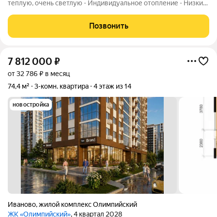
теплую, очень светлую - Индивидуальное отопление - Низкие
коммунальные платежи - Просторная жилая комната, кухня,
общая площадь 35.2 кв м - Окна ПВХ - Совмещенный санузел -
Позвонить
Просторная,
7 812 000
₽
от 32 786 ₽ в месяц
74,4 м²
3-комн. квартира
4 этаж из 14
новостройка
Иваново
,
жилой комплекс Олимпийский
ЖК «Олимпийский»
, 4 квартал 2028