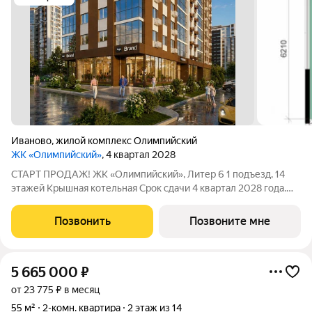
Иваново
,
жилой комплекс Олимпийский
ЖК «Олимпийский»
, 4 квартал 2028
СТАРТ ПРОДАЖ! ЖК «Олимпийский», Литер 6 1 подъезд, 14
этажей Крышная котельная Срок сдачи 4 квартал 2028 года.
Цена в объявлении указана актуальная! Заинтересовала
планировка? Звоните или пишите, чтобы узнать все
Позвонить
Позвоните мне
подробности. Больше планировок в
5 665 000
₽
от 23 775 ₽ в месяц
55 м²
2-комн. квартира
2 этаж из 14