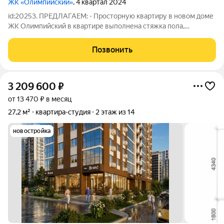
ЖК «Олимпийский»
, 4 квартал 2024
id:20253. ПРЕДЛАГАЕМ: - Просторную квартиру в новом доме
ЖК Олимпийский в квартире выполнена стяжка пола,
установлен и подключен газовый котел (гарантия 10 лет),
проведена система отопления, установлена входная
Позвонить
металлическая дверь, электричество
3 209 600
₽
от 13 470 ₽ в месяц
27,2 м²
квартира-студия
2 этаж из 14
новостройка