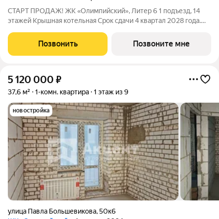
СТАРТ ПРОДАЖ! ЖК «Олимпийский», Литер 6 1 подъезд, 14
этажей Крышная котельная Срок сдачи 4 квартал 2028 года.
Цена в объявлении указана актуальная! Заинтересовала
планировка? Звоните или пишите, чтобы узнать все
Позвонить
Позвоните мне
подробности. Больше планировок в
5 120 000
₽
37,6 м²
1-комн. квартира
1 этаж из 9
новостройка
улица Павла Большевикова
,
50к6