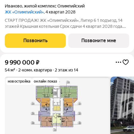
Иваново
,
жилой комплекс Олимпийский
ЖК «Олимпийский»
, 4 квартал 2028
СТАРТ ПРОДАЖ! ЖК «Олимпийский», Литер 6 1 подъезд, 14
этажей Крышная котельная Срок сдачи 4 квартал 2028 года.
Цена в объявлении указана актуальная! Заинтересовала
планировка? Звоните или пишите, чтобы узнать все
Позвонить
Позвоните мне
подробности. Больше планировок в
9 990 000
₽
54 м²
2-комн. квартира
2 этаж из 14
новостройка
онлайн показ