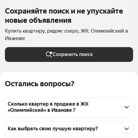
Сохраняйте поиск и не упускайте
новые объявления
Купить квартиру, рядом: озеро, ЖК: Олимпийский в
Иванове
Сохранить поиск
Остались вопросы?
Сколько квартир в продаже в ЖК
«Олимпийский» в Иванове ?
На Яндекс Недвижимости в продаже в ЖК 
«Олимпийский» в Иванове 214 квартир, из них 1 
Как выбрать свою лучшую квартиру?
объявление от собственников, 5 объявлений от 