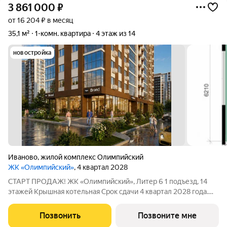
3 861 000
₽
от 16 204 ₽ в месяц
35,1 м²
1-комн. квартира
4 этаж из 14
новостройка
Иваново
,
жилой комплекс Олимпийский
ЖК «Олимпийский»
, 4 квартал 2028
СТАРТ ПРОДАЖ! ЖК «Олимпийский», Литер 6 1 подъезд, 14
этажей Крышная котельная Срок сдачи 4 квартал 2028 года.
Цена в объявлении указана актуальная! Заинтересовала
планировка? Звоните или пишите, чтобы узнать все
Позвонить
Позвоните мне
подробности. Больше планировок в