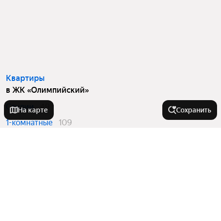
Квартиры
в ЖК «Олимпийский»
Студии
49
На карте
Сохранить
1-комнатные
109
2-комнатные
46
3-комнатные
42
Вторичный рынок
в ЖК «Олимпийский»
1-комнатные
6