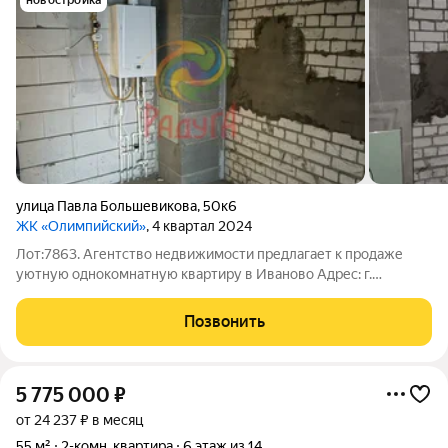
новостройка
улица Павла Большевикова
,
50к6
ЖК «Олимпийский»
, 4 квартал 2024
Лот:7863. Агентство недвижимости предлагает к продаже
уютную однокомнатную квартиру в Иваново Адрес: г.
Иваново, ул. Павла Большевикова, дом 50, корпус 6. Квартира
расположена на первом этаже нового дома, построенного в
Позвонить
2025 году, с индивидуальным
5 775 000
₽
от 24 237 ₽ в месяц
55 м²
2-комн. квартира
6 этаж из 14