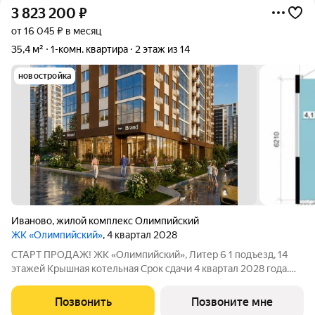
3 823 200
₽
от 16 045 ₽ в месяц
35,4 м²
1-комн. квартира
2 этаж из 14
новостройка
Иваново
,
жилой комплекс Олимпийский
ЖК «Олимпийский»
, 4 квартал 2028
СТАРТ ПРОДАЖ! ЖК «Олимпийский», Литер 6 1 подъезд, 14
этажей Крышная котельная Срок сдачи 4 квартал 2028 года.
Цена в объявлении указана актуальная! Заинтересовала
планировка? Звоните или пишите, чтобы узнать все
Позвонить
Позвоните мне
подробности. Больше планировок в