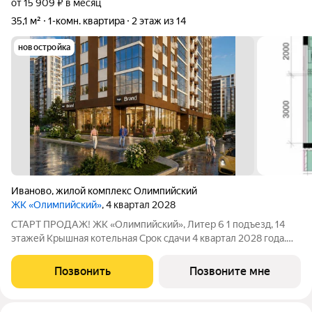
от 15 909 ₽ в месяц
35,1 м²
1-комн. квартира
2 этаж из 14
новостройка
Иваново
,
жилой комплекс Олимпийский
ЖК «Олимпийский»
, 4 квартал 2028
СТАРТ ПРОДАЖ! ЖК «Олимпийский», Литер 6 1 подъезд, 14
этажей Крышная котельная Срок сдачи 4 квартал 2028 года.
Цена в объявлении указана актуальная! Заинтересовала
планировка? Звоните или пишите, чтобы узнать все
Позвонить
Позвоните мне
подробности. Больше планировок в