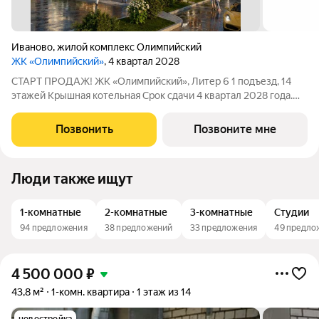
Иваново
,
жилой комплекс Олимпийский
ЖК «Олимпийский»
, 4 квартал 2028
СТАРТ ПРОДАЖ! ЖК «Олимпийский», Литер 6 1 подъезд, 14
этажей Крышная котельная Срок сдачи 4 квартал 2028 года.
Цена в объявлении указана актуальная! Заинтересовала
планировка? Звоните или пишите, чтобы узнать все
Позвонить
Позвоните мне
подробности. Больше планировок в
Люди также ищут
1-комнатные
2-комнатные
3-комнатные
Студии
94 предложения
38 предложений
33 предложения
49 предло
4 500 000
₽
43,8 м²
1-комн. квартира
1 этаж из 14