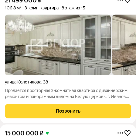
21 499 000
₽
106,8 м²
3-комн. квартира
8 этаж из 15
улица Колотилова
,
38
Продаётся просторная 3-комнатная квартира с дизайнерским
ремонтом и панорамным видом на Белую церковь. г. Иваново,
ул. Колотилова, дом 38. Свободная продажа. Возможна
ипотека. О квартире: Общая площадь: 106.8 м (жилая: 60 м,
Позвонить
кухня-гостиная: 20
15 000 000
₽