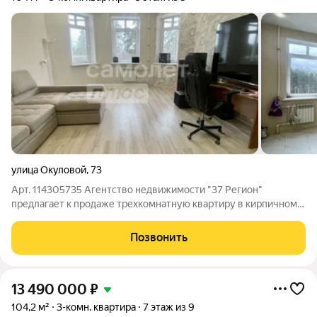
улица Окуловой
,
73
Арт. 114305735 Агентство недвижимости "37 Регион"
предлагает к продаже трехкомнатную квартиру в кирпичном
доме, по адресу: ул Окуловой д.73 ЖК "Гринвиль Парк"
Площадь квартиры: 104 кв.м 1 Комната: 25 кв м 2 Комната: 20
Позвонить
кв м 3 Комната: 17 кв м Кухня:
13 490 000
₽
104,2 м²
3-комн. квартира
7 этаж из 9