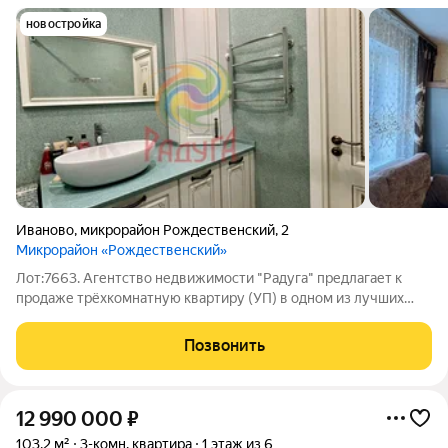
новостройка
Иваново
,
микрорайон Рождественский
,
2
Микрорайон «Рождественский»
Лот:7663. Агентство недвижимости "Радуга" предлагает к
продаже трёхкомнатную квартиру (УП) в одном из лучших
районов города по адресу: мкр "Рождественский" д. 2 на 1
этаже 17-ти этажного панельного жилого дома 2017 года
Позвонить
постройки. Готовая к
12 990 000
₽
103,2 м²
3-комн. квартира
1 этаж из 6