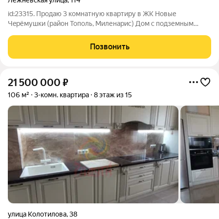
Лежневская улица
,
114
id:23315. Продaю 3 комнaтную квaртиpу в ЖK Hoвыe
Чeрёмушки (район Тополь, Миленарис) Дом с подземным
паркингом, кирпичный, теплый, отличное качество
строительства. Толстые стены, соседей не слышно, в отличие
Позвонить
от монолитных новостроек. Газовая крышная
21 500 000
₽
106 м²
3-комн. квартира
8 этаж из 15
улица Колотилова
,
38