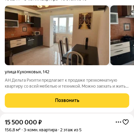
улица Куконковых
,
142
АН Дельта Риэлти предлагает к продаже трехкомнатную
квартиру со всей мебелью и техникой. Можно заехать и жить
не заморачиваясь с ремонтом. В квартире индивидуальное
отопление. ( узаконен газовый котел). Теплые полы. Квартира
Позвонить
очень светлая и уютная.
15 500 000
₽
156,8 м²
3-комн. квартира
2 этаж из 5