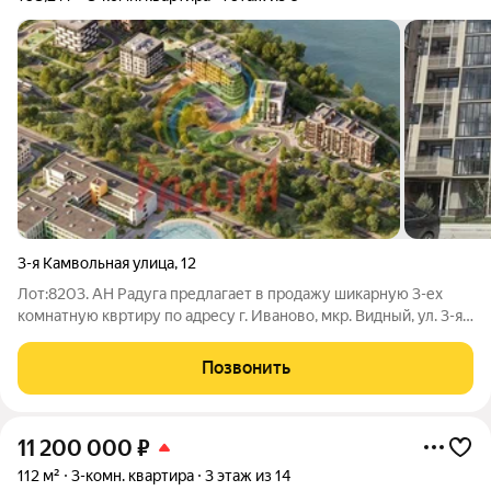
3-я Камвольная улица
,
12
Лот:8203. АН Радуга предлагает в продажу шикарную 3-ех
комнатную квртиру по адресу г. Иваново, мкр. Видный, ул. 3-я
Камвольная, д. 12 параметры: Корпус, строение: Литер 9; Срок
сдачи: Сдан 3 кв. 2025; Тип дома: кирпичный; Этаж: 1 из 6; Лифт:
Позвонить
1;
11 200 000
₽
112 м²
3-комн. квартира
3 этаж из 14