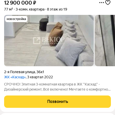
12 900 000
₽
77 м²
3-комн. квартира
8 этаж из 19
новостройка
2-я Полевая улица
,
36к1
ЖК «Каскад»
, 3 квартал 2022
СРОЧНО! Элитная 3-комнатная квартира в ЖК "Каскад" -
Дизайнерский ремонт, Всё включено! Мечтаете о комфортной
жизни в стильном и современном жилье? Эта квартира
идеальный выбор для вашей семьи! - Продается просторная 3-
Позвонить
комнатная квартира площадью 77