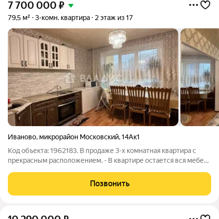
7 700 000
₽
79,5 м²
3-комн. квартира
2 этаж из 17
Иваново
,
микрорайон Московский
,
14Ак1
Код объекта: 1962183. В продаже 3-х комнатная квартира с
прекрасным расположением. - В квартире остается вся мебель
и техника (формат заезжай и живи) - Выполнен качественный
ремонт. - Просторная лоджия. - Окна ПВХ - Установлена
Позвонить
качественная