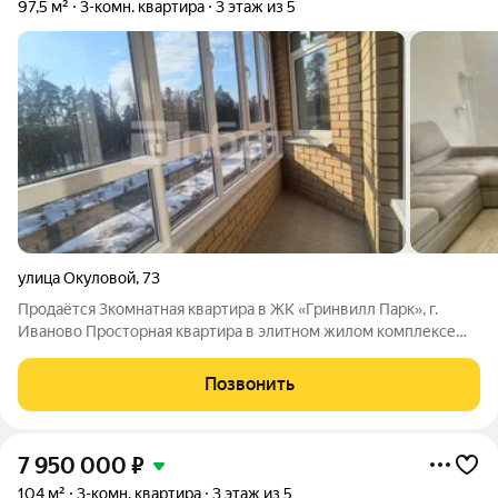
97,5 м²
3-комн. квартира
3 этаж из 5
улица Окуловой
,
73
Продаётся 3комнатная квартира в ЖК «Гринвилл Парк», г.
Иваново Просторная квартира в элитном жилом комплексе
идеальный выбор для тех, кто ценит комфорт, экологию и
безопасность. Основные характеристики: Адрес: г. Иваново,
Позвонить
ЖК «Гринвилл Парк». Тип
7 950 000
₽
104 м²
3-комн. квартира
3 этаж из 5