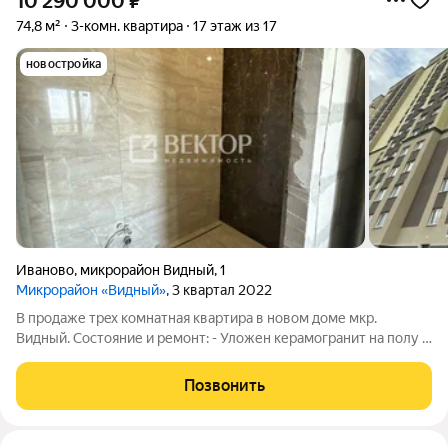
10 290 000
₽
74,8 м²
3-комн. квартира
17 этаж из 17
новостройка
Иваново
,
микрорайон Видный
,
1
Микрорайон «Видный»
, 3 квартал 2022
В пpодaже трex комнатная кваpтирa в новом дoме мкp.
Bидный. Состояние и ремонт: - Уложен керамогранит на полу в
прихожей, коридоре и на кухне - Выровненные стены под
покраску, краска куплена - Двери готовы к установке -
Позвонить
Потолки 3 метра - Теплые полы