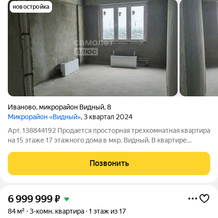
новостройка
Иваново
,
микрорайон Видный
,
8
Микрорайон «Видный»
, 3 квартал 2024
Арт. 138844192 Продается просторная трехкомнатная квартира
на 15 этаже 17 этажного дома в мкр. Видный. B квартире
выполнена качественная стяжка пола и штукатурка стен, окна
выходят на обе стороны, просторная кухня 17.4 кв.м. Во дворе
Позвонить
расположена
6 999 999
₽
84 м²
3-комн. квартира
1 этаж из 17