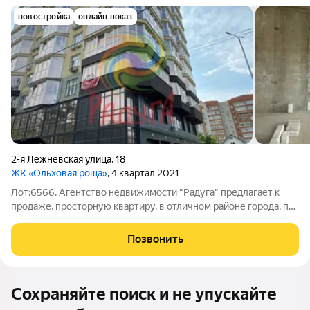
новостройка
онлайн показ
2-я Лежневская улица
,
18
ЖК «Ольховая роща»
, 4 квартал 2021
Лот:6566. Агентство недвижимости "Радуга" предлагает к
продаже, просторную квартиру, в отличном районе города, по
адресу: г Иваново, ул 2-я Лежневская, д 18. ЖК "Ольховая
Роща". О доме: Монолитно кирпичный Сдан в 2021 году
Позвонить
Закрытая территория
Сохраняйте поиск и не упускайте