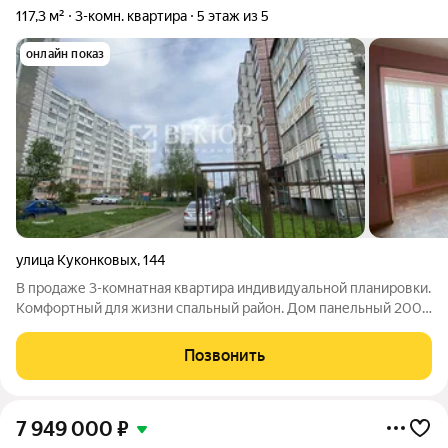
117,3 м²
3-комн. квартира
5 этаж из 5
онлайн показ
улица Куконковых
,
144
В продаже 3-комнатная квартира индивидуальной планировки.
Комфортный для жизни спальный район. Дом панельный 2002
года постройки. Индивидуальное отопление. В квартире два
санузла: один совмещенный ( унитаз, умывальник, большая
Позвонить
ванная, отдельное
7 949 000
₽