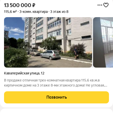
13 500 000
₽
115,6 м²
3-комн. квартира
3 этаж из 8
Кавалерийская улица
,
12
В продаже отличная трех-комнатная квартира 115,6 кв.м.в
кирпичном доме на 3 этаже 8-ми этажного дома! Не угловая,
теплая, просторная и светлая! В квартире ИНДИВИДУАЛЬНОЕ
ОТОПЛЕНИЕ , установлен газовый котел Baxi Выполнент
Позвонить
евроремонт. Большая ,