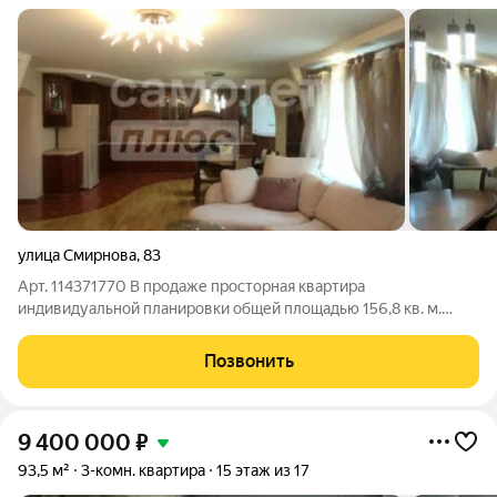
улица Смирнова
,
83
Арт. 114371770 В продаже просторная квартира
индивидуальной планировки общей площадью 156,8 кв. м.
находящуюся по адресу: г. Иваново, ул. Смирнова, д. 83.
Квартира располагается на 2 этаже 5-ми этажного кирпичного
Позвонить
дома 2006 года постройки, с
9 400 000
₽
93,5 м²
3-комн. квартира
15 этаж из 17