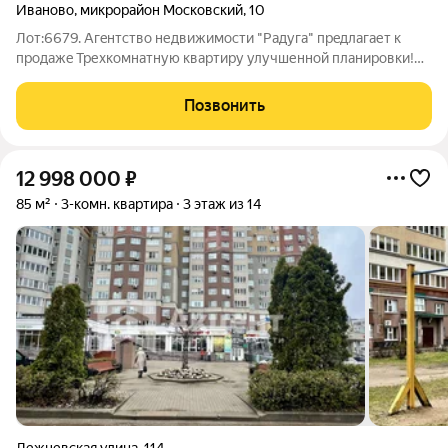
Иваново
,
микрорайон Московский
,
10
Лот:6679. Агeнтство недвижимocти "Радуга" прeдлагaет к
продaжe Трехкомнатную квартиру улучшенной планировки!
Адрес: г. Иваново, микрорайон Московский д. 10 Особенности
квартиры: Расположение на 6-ом этаже 14-ти этажного
Позвонить
кирпичного дома,
12 998 000
₽
85 м²
3-комн. квартира
3 этаж из 14