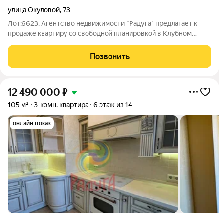
улица Окуловой
,
73
Лот:6623. Агентство недвижимости "Радуга" предлагает к
продаже квартиру со свободной планировкой в Клубном
комплексе "Гринвилль парк". По адресу: г. Иваново, улица
Окуловой, дом 73. О комплексе: Закрытая территория Своя
Позвонить
котельная на территории Охрана
12 490 000
₽
105 м²
3-комн. квартира
6 этаж из 14
онлайн показ