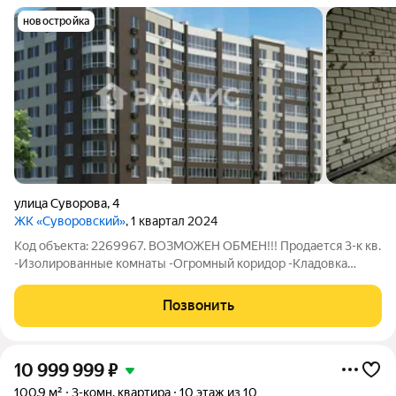
новостройка
улица Суворова
,
4
ЖК «Суворовский»
, 1 квартал 2024
Код объекта: 2269967. ВОЗМОЖЕН ОБМЕН!!! Продается 3-к кв.
-Изолированные комнаты -Огромный коридор -Кладовка
-Окна ПВХ Все коммуникации новые, как в квартире, так и
внутридомовые, толстые стены обеспечивают хорошую
Позвонить
шумоизоляцию, квартира очень
10 999 999
₽
100,9 м²
3-комн. квартира
10 этаж из 10