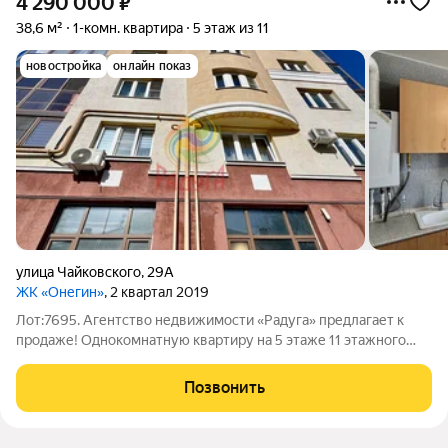
4 290 000
₽
38,6 м²
1-комн. квартира
5 этаж из 11
новостройка
онлайн показ
улица Чайковского
,
29А
ЖК «Онегин»
, 2 квартал 2019
Лот:7695. Агентство недвижимости «Радуга» предлагает к
продаже! Однокомнатную квартиру на 5 этаже 11 этажного
дома! по адресу: г. Иваново, ул. Чайковского, д. 29а (ЖК
"Онегин") Общая площадь квартиры 38,6 кв.м. (с учётом
Позвонить
лоджии). Индивидуальное