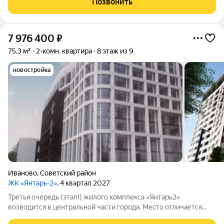
Позвонить
договоренности); - Окна ПВХ; - Просторная
7 976 400
₽
75,3 м²
2-комн. квартира
8 этаж из 9
новостройка
Иваново
,
Советский район
ЖК «Янтарь-2»
, 4 квартал 2027
Третья очередь (этапI) жилого комплекса «Янтарь2»
возводится в центральной части города. Место отличается
удобной локацией: рядом уже есть вся необходимая