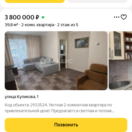
3 800 000
₽
39,8 м²
2-комн. квартира
2 этаж из 5
улица Куликова
,
1
Код объекта: 2102524. Уютная 2-комнатная квартира по
привлекательной цене! Предлагается светлая и теплая
двухкомнатная квартира с удобной планировкой. Комнаты
смежные, что делает квартиру уютной и функциональной для
Позвонить
семьи, пары или сдачи в аренду.