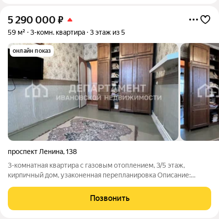
5 290 000
₽
59 м²
3-комн. квартира
3 этаж из 5
онлайн показ
проспект Ленина
,
138
3-комнатная квартира с газовым отоплением, 3/5 этаж,
кирпичный дом, узаконенная перепланировка Описание:
Продается уютная трехкомнатная квартира в кирпичном доме
на третьем этаже. Не угловая, поэтому очень теплая и светлая.
Позвонить
Главное преимущество