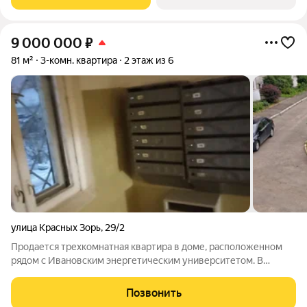
9 000 000
₽
81 м²
3-комн. квартира
2 этаж из 6
улица Красных Зорь
,
29/2
Продается трехкомнатная квартира в доме, расположенном
рядом с Ивановским энергетическим университетом. В
шаговой доступности находятся детские сады 89, 20; школы
35, 39; поликлиника №1, магазины: "Магнит", "Пятёрочка",
Позвонить
рынок. Непосредственно в доме