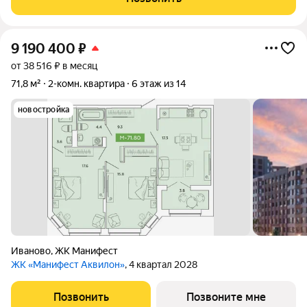
площадью 88,5 кв.м. включает в себя огромную
9 190 400
₽
от 38 516 ₽ в месяц
71,8 м²
2-комн. квартира
6 этаж из 14
новостройка
Иваново
,
ЖК Манифест
ЖК «Манифест Аквилон»
, 4 квартал 2028
Позвонить
Позвоните мне