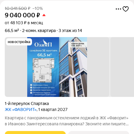
10 041 500
₽
–10%
9 040 000
₽
от 48 103 ₽ в месяц
66,5 м²
2-комн. квартира
3 этаж из 14
новостройка
1-й переулок Спартака
ЖК «ФАВОРИТ»
, 1 квартал 2027
Квартира с панорамным остеклением лоджий в ЖК «Фaвopит»
в Иваново Заинтересовала планировка? Звоните или пишите,
чтобы узнать все подробности. Больше планировок, включая