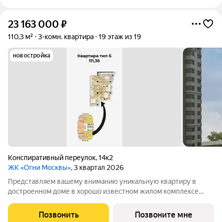
23 163 000
₽
110,3 м²
3-комн. квартира
19 этаж из 19
новостройка
Конспиративный переулок
,
14к2
ЖК «Огни Москвы»
, 3 квартал 2026
Представляем вашему вниманию уникальную квартиру в
достроенном доме в хорошо известном жилом комплексе
премиум-класса Огни Москвы (корпус 3) в самом сердце
Иванова. 20 этажный одноподъездный жилой дом
Позвонить
Позвоните мне
расположен в тихом историческом центре Иванова по