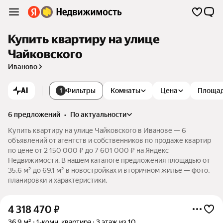
Купить квартиру на улице
Чайковского
Иваново
AI
Фильтры
Комнаты
Цена
Площа
1
6 предложений
•
по актуальности
Купить квартиру на улице Чайковского в Иванове — 6
объявлений от агентств и собственников по продаже квартир
по цене от 2 150 000 ₽ до 7 601 000 ₽ на Яндекс
Недвижимости. В нашем каталоге предложения площадью от
35,6 м² до 69,1 м² в новостройках и вторичном жилье — фото,
планировки и характеристики.
4 318 470
₽
36,9 м²
1-комн. квартира
3 этаж из 10