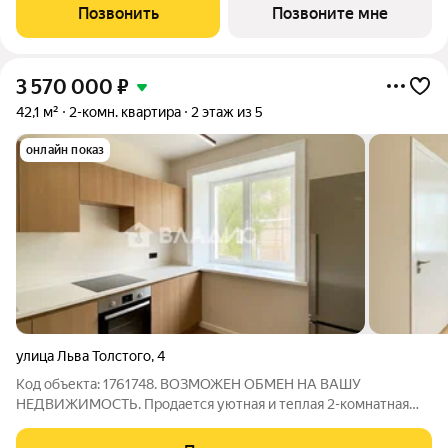
евро-2 с площадью до 48,3 м и евро-3 площадью до 82,4 м с
Позвонить
Позвоните мне
просторными
3 570 000
₽
42,1 м²
2-комн. квартира
2 этаж из 5
онлайн показ
улица Льва Толстого
,
4
Код объекта: 1761748. ВОЗМОЖЕН ОБМЕН НА ВАШУ
НЕДВИЖИМОСТЬ. Продается уютная и теплая 2-комнатная
квартира на 2-ом этаже 5-этажного кирпичного дома в
центральном районе города. - Мебель и техника остается (по