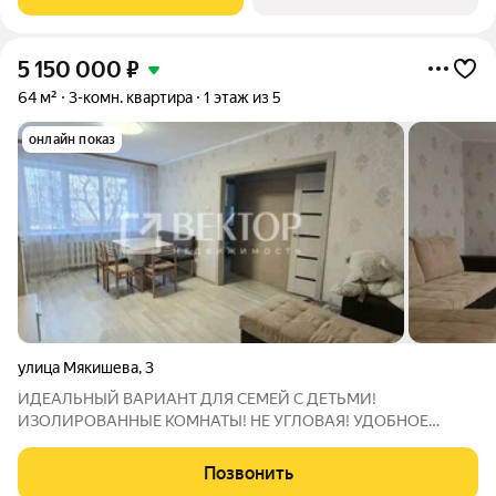
5 150 000
₽
64 м²
3-комн. квартира
1 этаж из 5
онлайн показ
улица Мякишева
,
3
ИДЕАЛЬНЫЙ ВАРИАНТ ДЛЯ СЕМЕЙ С ДЕТЬМИ!
ИЗОЛИРОВАННЫЕ КОМНАТЫ! НЕ УГЛОВАЯ! УДОБНОЕ
РАСПОЛОЖЕНИЕ! ОЧЕНЬ ТЕПЛАЯ! Характеристики объекта:
Адрес: ул.Мякишева, д.3. Ленинский район. - Изолированные
Позвонить
комнаты. - Площадь: общая площадь 61,1 кв.м., жилая площадь