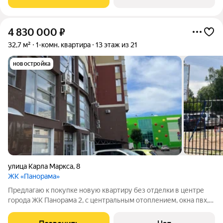
комнаты изолированы, что
4 830 000
₽
32,7 м²
1-комн. квартира
13 этаж из 21
новостройка
улица Карла Маркса
,
8
ЖК «Панорама»
Предлагаю к покупке новую квартиру без отделки в центре
города ЖК Панорама 2, с центральным отоплением, окна пвх,
лоджия, санузел совмешенный, красивый панорамный вид из
окон. Более 5 лет в собственности, без мк, чистая