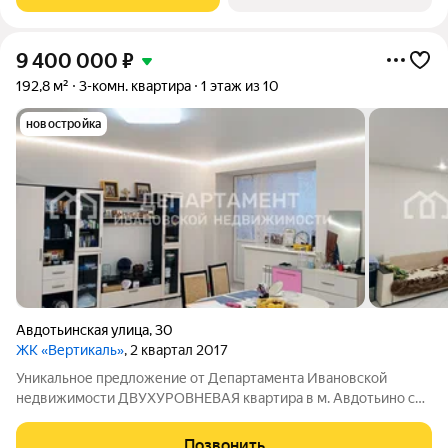
9 400 000
₽
192,8 м²
3-комн. квартира
1 этаж из 10
новостройка
Авдотьинская улица
,
30
ЖК «Вертикаль»
, 2 квартал 2017
Уникальное предложение от Департамента Ивановской
недвижимости ДВУХУРОВНЕВАЯ квартира в м. Авдотьино с
ИНДИВИДУАЛЬНЫМ газовым отоплением. Общая площадь
вместе с лоджией составляет 202,2 кв.м. Первый этаж
Позвонить