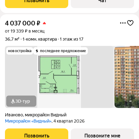
Позвонить
Чат
продажа.Общая площадь квартиры
4 037 000
₽
от 19 339 ₽ в месяц
36,7 м²
1-комн. квартира
1 этаж из 17
новостройка
последнее предложение
3D-тур
Иваново
,
микрорайон Видный
Микрорайон «Видный»
, 4 квартал 2026
Позвонить
Позвоните мне