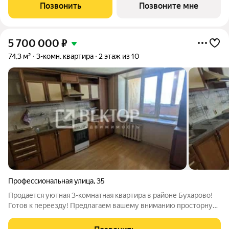
2 ЛИТЕР сданы - выбирайте готовую квартиру! 3 ЛИТЕР сдаем
Позвонить
Позвоните мне
в 4 квартале 2026 года,
5 700 000
₽
74,3 м²
3-комн. квартира
2 этаж из 10
Профессиональная улица
,
35
Продается уютная 3-комнатная квартира в районе Бухарово!
Готов к переезду! Предлагаем вашему вниманию просторную
и светлую 3-комнатную квартиру в живописном районе
Бухарово. Идеальный вариант для семьи, ценящей комфорт и