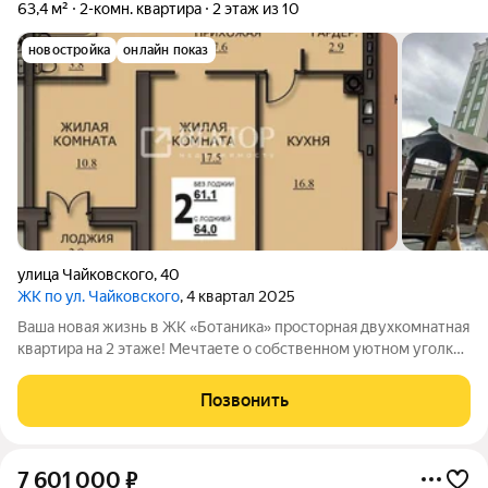
63,4 м²
2-комн. квартира
2 этаж из 10
новостройка
онлайн показ
улица Чайковского
,
40
ЖК по ул. Чайковского
, 4 квартал 2025
Ваша новая жизнь в ЖК «Ботаника» просторная двухкомнатная
квартира на 2 этаже! Мечтаете о собственном уютном уголке,
где царит гармония, а за окном зелень и тишина?
Представляем вашему вниманию светлую и просторную
Позвонить
двухкомнатную квартиру в новом
7 601 000
₽