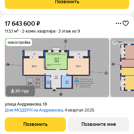
Позвонить
светло и видно городскую жизнь.
17 643 600
₽
113,1 м²
2-комн. квартира
3 этаж из 9
новостройка
3D-тур
улица Андрианова
,
18
Дом МОДЕРН на Андрианова
, 4 квартал 2025
Позвонить
Позвоните мне