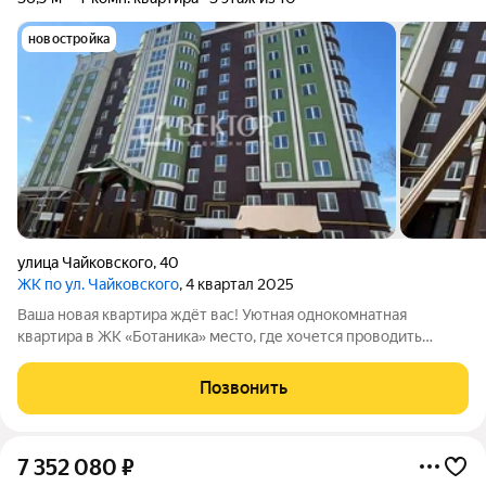
новостройка
улица Чайковского
,
40
ЖК по ул. Чайковского
, 4 квартал 2025
Ваша новая квартира ждёт вас! Уютная однокомнатная
квартира в ЖК «Ботаника» место, где хочется проводить
время и возвращаться домой с улыбкой. Что вас ждёт:
комфортный 3й этаж 10этажного дома без суеты верхних
Позвонить
этажей и шума первых; современный
7 352 080
₽