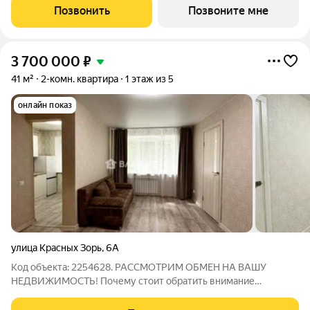
Закрытая территория, всего 62 квартиры, высокий уровень
Позвонить
Позвоните мне
комфорта для тех, кто ценит
3 700 000
₽
41 м²
2-комн. квартира
1 этаж из 5
онлайн показ
улица Красных Зорь
,
6А
Код объекта: 2254628. РАССМОТРИМ ОБМЕН НА ВАШУ
НЕДВИЖИМОСТЬ! Почему стоит обратить внимание
Компактная 2-комнатная квартира 41 м на 1 этаже кирпичного
дома (1963). Изолированные комнаты, окна выходят на улицу