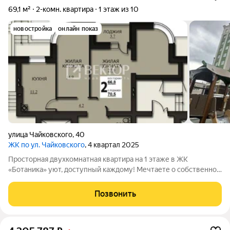
69,1 м²
2-комн. квартира
1 этаж из 10
новостройка
онлайн показ
улица Чайковского
,
40
ЖК по ул. Чайковского
, 4 квартал 2025
Просторная двухкомнатная квартира на 1 этаже в ЖК
«Ботаника» уют, доступный каждому! Мечтаете о собственном
доме, где царит гармония с природой, а за окном тишина и
зелень? Представляем вашему вниманию светлую и уютную
Позвонить
двухкомнатную квартиру на