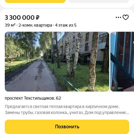
3 300 000
₽
39 м²
2-комн. квартира
4 этаж из 5
проспект Текстильщиков
,
62
Предлагается светлая теплая квартира в кирпичном доме.
Замены трубы, газовая колонка., унитаз. Дом под управлением
ТСЖ, чистый подъезд, ухоженный двор, приличные соседи. В
шаговой доступности школы, детские сады, сетевые магазины,
Позвонить
аптеки, ТЦ Аксон,