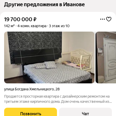
Другие предложения в Иванове
19 700 000
₽
142 м²
4-комн. квартира
3 этаж из 10
улица Богдана Хмельницкого
,
28
Продается просторная квартира с дизайнерским ремонтом на
третьем этаже кирпичного дома. Дом очень качественный из
красного кирпича. Зимой тепло, летом не жарко. Таких
качественных домов в Иваново несколько построек. Все
Позвонить
Чат