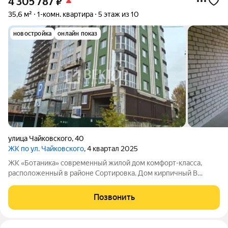
4 305 787
₽
35,6 м²
1-комн. квартира
5 этаж из 10
новостройка
онлайн показ
улица Чайковского
,
40
ЖК по ул. Чайковского
, 4 квартал 2025
ЖК «Ботаника» современный жилой дом комфорт-класса,
расположенный в районе Сортировка. Дом кирпичный В
продаже - евродвушка Просторная кухня 11,8 м2 Комната 10,4
м2 Санузел Застекленная лоджия Квартира оборудована
Позвонить
двухконтурным газовым котлом