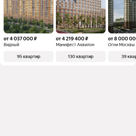
от 4 037 000 ₽
от 4 219 400 ₽
от 8 000 00
Видный
Манифест Аквилон
Огни Москвы
95 квартир
130 квартир
39 ква