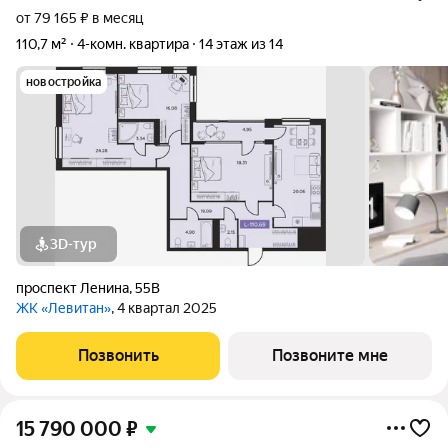
от 79 165 ₽ в месяц
110,7 м²
4-комн. квартира
14 этаж из 14
новостройка
3D-тур
проспект Ленина
,
55В
ЖК «Левитан»
, 4 квартал 2025
Позвонить
Позвоните мне
15 790 000
₽