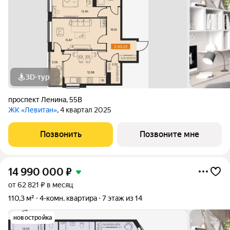
3D-тур
проспект Ленина
,
55В
ЖК «Левитан»
, 4 квартал 2025
Позвонить
Позвоните мне
14 990 000
₽
от 62 821 ₽ в месяц
110,3 м²
4-комн. квартира
7 этаж из 14
новостройка