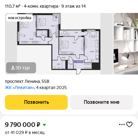
110,7 м²
4-комн. квартира
9 этаж из 14
новостройка
3D-тур
проспект Ленина
,
55В
ЖК «Левитан»
, 4 квартал 2025
Позвонить
Позвоните мне
9 790 000
₽
от 41 029 ₽ в месяц