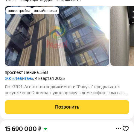
новостройка
онлайн показ
проспект Ленина
,
55В
ЖК «Левитан»
, 4 квартал 2025
Лот:7921. Агентство недвижимости "Радуга" предлагает к
покупке евро 2-комнатную квартиру в доме кофорт-класса в
самом центре города! ЖК "Левитан" - воплощение
элегантности и современного комфорта, каждая деталь
Позвонить
продумана так, чтобы жильцы могли
15 690 000
₽