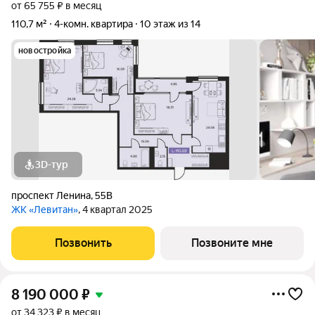
от 65 755 ₽ в месяц
110,7 м²
4-комн. квартира
10 этаж из 14
новостройка
3D-тур
проспект Ленина
,
55В
ЖК «Левитан»
, 4 квартал 2025
Позвонить
Позвоните мне
8 190 000
₽
от 34 323 ₽ в месяц