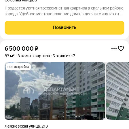
Союзная улица
,
8
Продается уютная трехкомнатная квартира в спальном районе
города. Удобное местоположение дома, в десяти минутах от
Площади Пушкина, так и от Площади Ленина, хорошие
подъездные пути, закрытый двор, детская площадка,
Позвонить
парковочные места во дворе. Все
6 500 000
₽
83 м²
3-комн. квартира
5 этаж из 17
новостройка
Лежневская улица
,
213