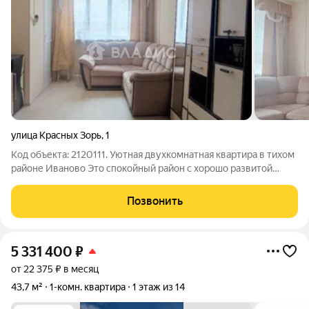
улица Красных Зорь
,
1
Код объекта: 2120111. Уютная двухкомнатная квартира в тихом
районе Иваново Это спокойный район с хорошо развитой
инфраструктурой. В шаговой доступности находятся школы,
детские сады и магазины. Удобная транспортная развязка
Позвонить
позволяет быстро
5 331 400
₽
от 22 375 ₽ в месяц
43,7 м²
1-комн. квартира
1 этаж из 14