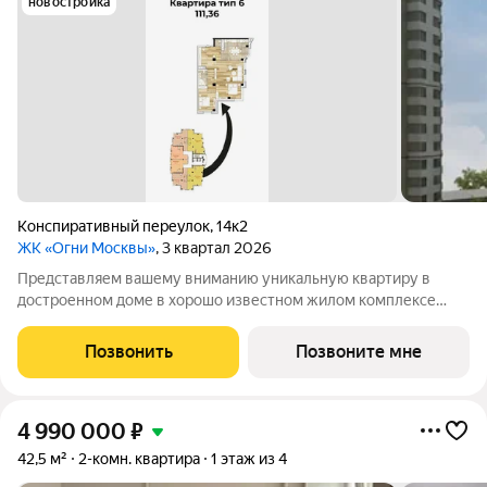
новостройка
Конспиративный переулок
,
14к2
ЖК «Огни Москвы»
, 3 квартал 2026
Представляем вашему вниманию уникальную квартиру в
достроенном доме в хорошо известном жилом комплексе
премиум-класса Огни Москвы (корпус 3) в самом сердце
Иванова. 20 этажный одноподъездный жилой дом
Позвонить
Позвоните мне
расположен в тихом историческом центре Иванова по
4 990 000
₽
42,5 м²
2-комн. квартира
1 этаж из 4