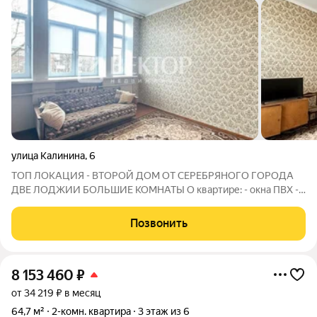
улица Калинина
,
6
ТОП ЛОКАЦИЯ - ВТОРОЙ ДОМ ОТ СЕРЕБРЯНОГО ГОРОДА
ДВЕ ЛОДЖИИ БОЛЬШИЕ КОМНАТЫ О квартире: - окна ПВХ -
натяжной потолок - чистая квартира - можно сразу заехать и
жить - большая площадь - в комнатах по несколько окон Об
Позвонить
инфраструктуре говорить не
8 153 460
₽
от 34 219 ₽ в месяц
64,7 м²
2-комн. квартира
3 этаж из 6