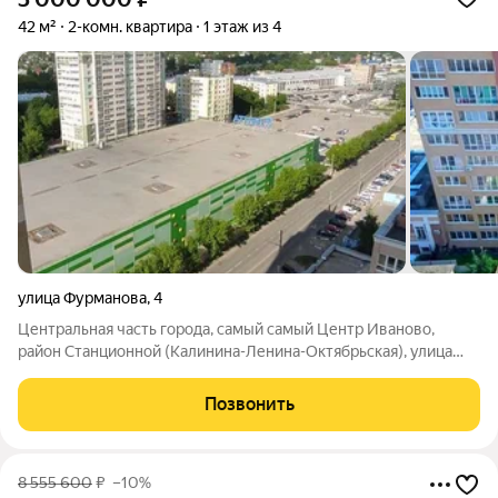
42 м²
2-комн. квартира
1 этаж из 4
улица Фурманова
,
4
Центральная часть города, самый самый Центр Иваново,
район Станционной (Калинина-Ленина-Октябрьская), улица
Фурманова дом четыре - продается двухкомнатная квартира
полногабаритная (ПГ, дом 1930 года постройки) первый этаж
Позвонить
четырехэтажки, кирпичный
8 555 600
₽
–10%