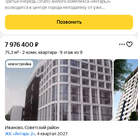
Третья очередь (этапI) жилого комплекса «Янтарь2»
возводится в центре города неподалёку от уже
существующего комплекса «Янтарь2». Место отличается
удобной локацией: здесь хорошо развита инфраструктура, но
Позвонить
при этом нет шума и пыли от крупных дорог.
7 976 400
₽
75,3 м²
2-комн. квартира
9 этаж из 9
новостройка
Иваново
,
Советский район
ЖК «Янтарь-2»
, 4 квартал 2027