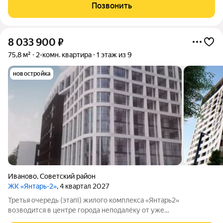
удобной локацией: здесь хорошо развита инфраструктура, но
Позвонить
при этом нет шума и пыли от
8 033 900
₽
75,8 м²
2-комн. квартира
1 этаж из 9
новостройка
Иваново
,
Советский район
ЖК «Янтарь-2»
, 4 квартал 2027
Третья очередь (этапI) жилого комплекса «Янтарь2»
возводится в центре города неподалёку от уже
существующего комплекса «Янтарь2». Место отличается