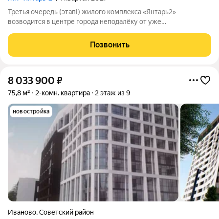
Третья очередь (этапI) жилого комплекса «Янтарь2»
возводится в центре города неподалёку от уже
существующего комплекса «Янтарь2». Место отличается
удобной локацией: здесь хорошо развита инфраструктура, но
Позвонить
при этом нет шума и пыли от крупных дорог. В
8 033 900
₽
75,8 м²
2-комн. квартира
2 этаж из 9
новостройка
Иваново
,
Советский район