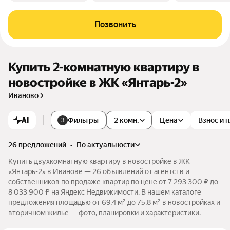
Позвонить
Купить 2-комнатную квартиру в
новостройке в ЖК «Янтарь-2»
Иваново
AI
Фильтры
2 комн.
Цена
Взнос и 
3
26 предложений
•
по актуальности
Купить двухкомнатную квартиру в новостройке в ЖК
«Янтарь-2» в Иванове — 26 объявлений от агентств и
собственников по продаже квартир по цене от 7 293 300 ₽ до
8 033 900 ₽ на Яндекс Недвижимости. В нашем каталоге
предложения площадью от 69,4 м² до 75,8 м² в новостройках и
вторичном жилье — фото, планировки и характеристики.