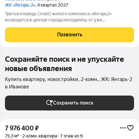
ЖК «Янтарь-2»
, 4 квартал 2027
Третья очередь (этапI) жилого комплекса «Янтарь2»
возводится в центре города неподалёку от уже
существующего комплекса «Янтарь2». Место отличается
удобной локацией: здесь хорошо развита инфраструктура, но
Позвонить
при этом нет шума и пыли от крупных дорог.
Сохраняйте поиск и не упускайте
новые объявления
Купить квартиру, новостройки, 2-комн., ЖК: Янтарь-2
в Иванове
Сохранить поиск
7 976 400
₽
75,3 м²
2-комн. квартира
7 этаж из 9