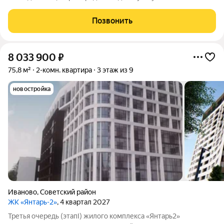
существующего комплекса «Янтарь2». Место отличается
удобной локацией: здесь хорошо развита инфраструктура, но
Позвонить
при этом нет шума и пыли от крупных дорог.
8 033 900
₽
75,8 м²
2-комн. квартира
3 этаж из 9
новостройка
Иваново
,
Советский район
ЖК «Янтарь-2»
, 4 квартал 2027
Третья очередь (этапI) жилого комплекса «Янтарь2»