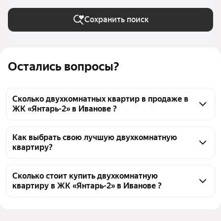
Сохранить поиск
Остались вопросы?
Сколько двухкомнатных квартир в продаже в
ЖК «Янтарь-2» в Иванове ?
На Яндекс Недвижимости в продаже в ЖК 
«Янтарь-2» в Иванове 26 двухкомнатных квартир 
Как выбрать свою лучшую двухкомнатную
квартиру?
26 объявлений от застройщиков
Чтобы купить 2-комнатную квартиру в новостройке 
в ЖК «Янтарь-2», воспользуйтесь тепловой картой 
Сколько стоит купить двухкомнатную
квартиру в ЖК «Янтарь-2» в Иванове ?
для оценки инфраструктуры и транспортной 
доступности в выбранном районе в ЖК «Янтарь-2» 
Цена за квадратный метр
105 030 — 105 956 ₽
в Иванове
Площадь
69 — 76 м²