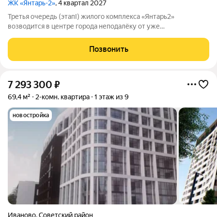
ЖК «Янтарь-2»
, 4 квартал 2027
Третья очередь (этапI) жилого комплекса «Янтарь2»
возводится в центре города неподалёку от уже
существующего комплекса «Янтарь2». Место отличается
удобной локацией: здесь хорошо развита инфраструктура, но
Позвонить
при этом нет шума и пыли от крупных дорог. В
7 293 300
₽
69,4 м²
2-комн. квартира
1 этаж из 9
новостройка
Иваново
,
Советский район