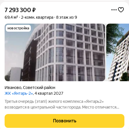
7 293 300
₽
69,4 м²
2-комн. квартира
8 этаж из 9
новостройка
Иваново
,
Советский район
ЖК «Янтарь-2»
, 4 квартал 2027
Третья очередь (этапI) жилого комплекса «Янтарь2»
возводится в центральной части города. Место отличается
удобной локацией: рядом уже есть вся необходимая
инфраструктура, но при этом район удалён от оживлённых и
Позвонить
запылённых городских дорог. В