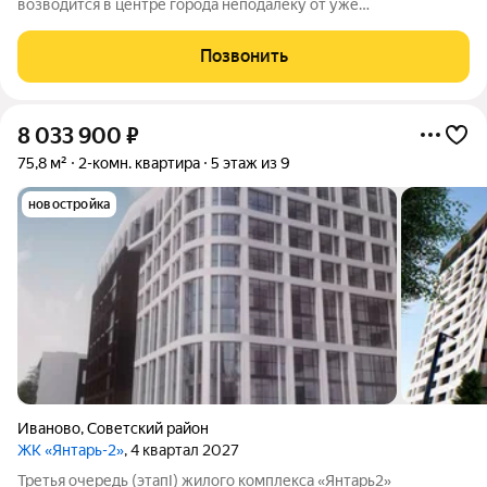
возводится в центре города неподалёку от уже
существующего комплекса «Янтарь2». Место отличается
удобной локацией: здесь хорошо развита инфраструктура, но
Позвонить
при этом нет шума и пыли от крупных дорог.
8 033 900
₽
75,8 м²
2-комн. квартира
5 этаж из 9
новостройка
Иваново
,
Советский район
ЖК «Янтарь-2»
, 4 квартал 2027
Третья очередь (этапI) жилого комплекса «Янтарь2»