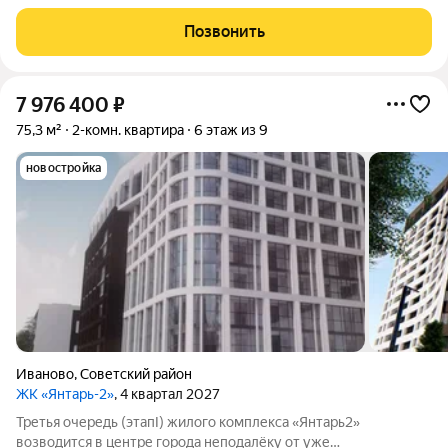
существующего комплекса «Янтарь2». Место отличается
удобной локацией: здесь хорошо развита инфраструктура, но
Позвонить
при этом нет шума и пыли от крупных дорог.
7 976 400
₽
75,3 м²
2-комн. квартира
6 этаж из 9
новостройка
Иваново
,
Советский район
ЖК «Янтарь-2»
, 4 квартал 2027
Третья очередь (этапI) жилого комплекса «Янтарь2»
возводится в центре города неподалёку от уже