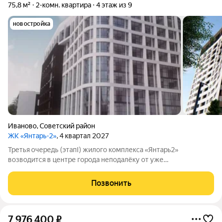
75,8 м²
2-комн. квартира
4 этаж из 9
новостройка
Иваново
,
Советский район
ЖК «Янтарь-2»
, 4 квартал 2027
Третья очередь (этапI) жилого комплекса «Янтарь2»
возводится в центре города неподалёку от уже
существующего комплекса «Янтарь2». Место отличается
удобной локацией: здесь хорошо развита инфраструктура, но
Позвонить
при этом нет шума и пыли от крупных дорог.
7 976 400
₽