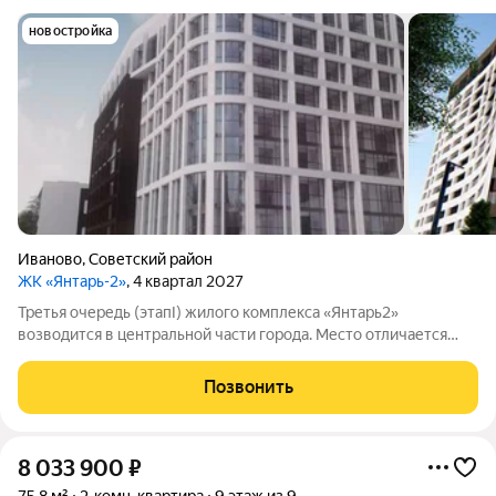
новостройка
Иваново
,
Советский район
ЖК «Янтарь-2»
, 4 квартал 2027
Третья очередь (этапI) жилого комплекса «Янтарь2»
возводится в центральной части города. Место отличается
удобной локацией: рядом уже есть вся необходимая
инфраструктура, но при этом дом будет находиться вдали от
Позвонить
загруженных и шумных дорог. В
8 033 900
₽