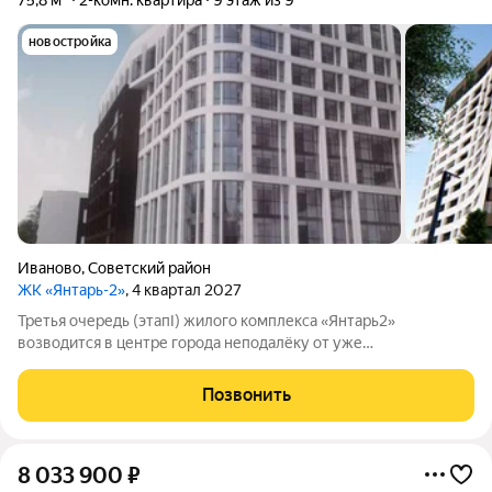
75,8 м²
2-комн. квартира
9 этаж из 9
новостройка
Иваново
,
Советский район
ЖК «Янтарь-2»
, 4 квартал 2027
Третья очередь (этапI) жилого комплекса «Янтарь2»
возводится в центре города неподалёку от уже
существующего комплекса «Янтарь2». Место отличается
удобной локацией: здесь хорошо развита инфраструктура, но
Позвонить
при этом нет шума и пыли от крупных дорог.
8 033 900
₽