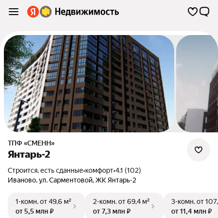
ТПФ «СМЕНН»
Янтарь-2
Строится, есть сданные
•
комфорт
•
4.1 (102)
Иваново
,
ул. Сарментовой
,
ЖК Янтарь-2
1-комн.
от 49,6 м²
2-комн.
от 69,4 м²
3-комн.
от 107
от 5,5 млн ₽
от 7,3 млн ₽
от 11,4 млн ₽