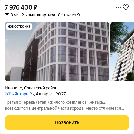
7 976 400
₽
75,3 м²
2-комн. квартира
8 этаж из 9
новостройка
Иваново
,
Советский район
ЖК «Янтарь-2»
, 4 квартал 2027
Третья очередь (этапI) жилого комплекса «Янтарь2»
возводится в центральной части города. Место отличается
удобной локацией: рядом уже есть вся необходимая
инфраструктура, но при этом район удалён от загруженных и
Позвонить
шумных дорог. В пределах пешей