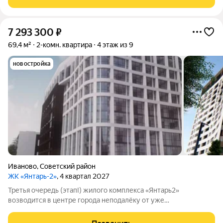
при этом нет шума и пыли от крупных дорог.
7 293 300
₽
69,4 м²
2-комн. квартира
4 этаж из 9
новостройка
Иваново
,
Советский район
ЖК «Янтарь-2»
, 4 квартал 2027
Третья очередь (этапI) жилого комплекса «Янтарь2»
возводится в центре города неподалёку от уже
существующего комплекса «Янтарь2». Место отличается
удобной локацией: здесь хорошо развита инфраструктура, но