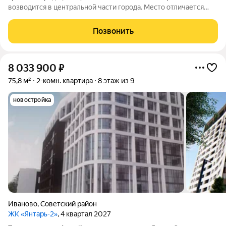
возводится в центральной части города. Место отличается
удобной локацией: рядом уже есть вся необходимая
инфраструктура, но при этом район удалён от загруженных и
Позвонить
шумных дорог. В непосредственной
8 033 900
₽
75,8 м²
2-комн. квартира
8 этаж из 9
новостройка
Иваново
,
Советский район
ЖК «Янтарь-2»
, 4 квартал 2027