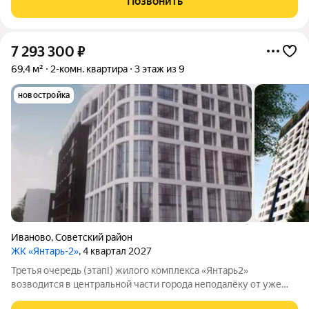
Позвонить
при этом нет шума и пыли от крупных
7 293 300
₽
69,4 м²
2-комн. квартира
3 этаж из 9
новостройка
Иваново
,
Советский район
ЖК «Янтарь-2»
, 4 квартал 2027
Третья очередь (этапI) жилого комплекса «Янтарь2»
возводится в центральной части города неподалёку от уже
существующего комплекса «Янтарь2». Место отличается