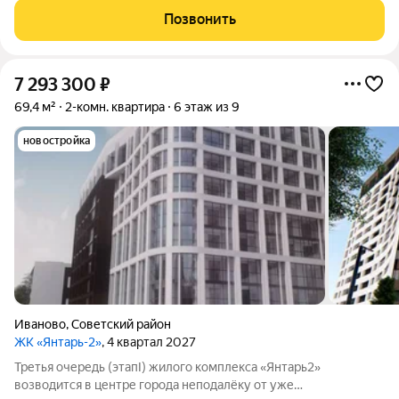
удобной локацией: здесь хорошо развита инфраструктура, но
Позвонить
при этом нет шума и пыли от крупных дорог.
7 293 300
₽
69,4 м²
2-комн. квартира
6 этаж из 9
новостройка
Иваново
,
Советский район
ЖК «Янтарь-2»
, 4 квартал 2027
Третья очередь (этапI) жилого комплекса «Янтарь2»
возводится в центре города неподалёку от уже