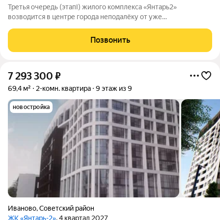
Третья очередь (этапI) жилого комплекса «Янтарь2»
возводится в центре города неподалёку от уже
существующего комплекса «Янтарь2». Место отличается
удобной локацией: здесь хорошо развита инфраструктура, но
Позвонить
при этом нет шума и пыли от крупных дорог.
7 293 300
₽
69,4 м²
2-комн. квартира
9 этаж из 9
новостройка
Иваново
,
Советский район
ЖК «Янтарь-2»
, 4 квартал 2027