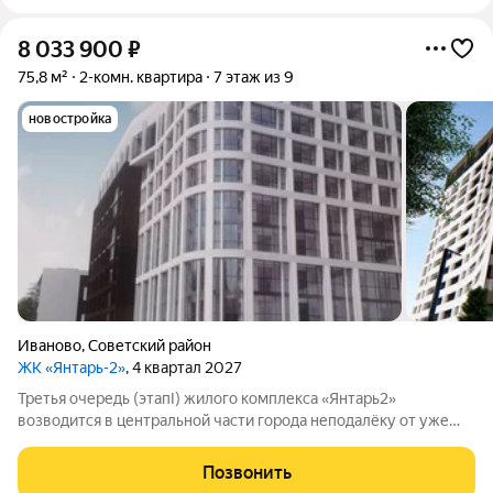
8 033 900
₽
75,8 м²
2-комн. квартира
7 этаж из 9
новостройка
Иваново
,
Советский район
ЖК «Янтарь-2»
, 4 квартал 2027
Третья очередь (этапI) жилого комплекса «Янтарь2»
возводится в центральной части города неподалёку от уже
существующего комплекса «Янтарь2». Место отличается
удобной локацией: здесь хорошо развита инфраструктура, но
Позвонить
при этом нет шума и пыли от