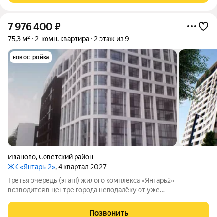
7 976 400
₽
75,3 м²
2-комн. квартира
2 этаж из 9
новостройка
Иваново
,
Советский район
ЖК «Янтарь-2»
, 4 квартал 2027
Третья очередь (этапI) жилого комплекса «Янтарь2»
возводится в центре города неподалёку от уже
существующего комплекса «Янтарь2». Место отличается
удобной локацией: здесь хорошо развита инфраструктура, но
Позвонить