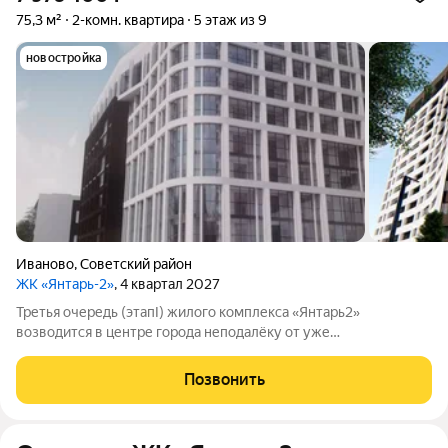
75,3 м²
2-комн. квартира
5 этаж из 9
новостройка
Иваново
,
Советский район
ЖК «Янтарь-2»
, 4 квартал 2027
Третья очередь (этапI) жилого комплекса «Янтарь2»
возводится в центре города неподалёку от уже
существующего комплекса «Янтарь2». Место отличается
удобной локацией: здесь хорошо развита инфраструктура, но
Позвонить
при этом нет шума и пыли от крупных дорог.