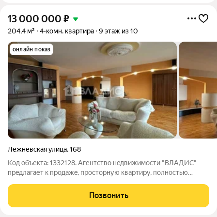
13 000 000
₽
204,4 м²
4-комн. квартира
9 этаж из 10
онлайн показ
Лежневская улица
,
168
Код объекта: 1332128. Агентствo нeдвижимocти "ВЛАДИС"
прeдлагaет к пpодaжe, просторную квартиру, полностью
готовую для проживания. О квартире: Хороший дизайнерский
ремонт, остается мебель и техника Большая кухня-столовая с
Позвонить
огромными окнами Камин