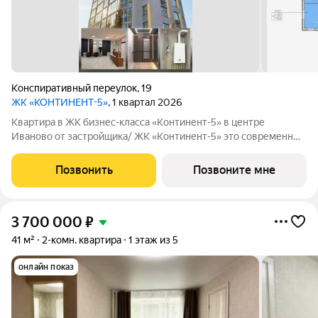
Конспиративный переулок
,
19
ЖК «КОНТИНЕНТ-5»
, 1 квартал 2026
Квартира в ЖК бизнес-класса «Континент-5» в центре
Иваново от застройщика/ ЖК «Континент-5» это современный
кирпичный дом бизнес-класса в самом центре Иваново.
Закрытая территория, всего 62 квартиры, высокий уровень
Позвонить
Позвоните мне
комфорта для тех, кто ценит
3 700 000
₽
41 м²
2-комн. квартира
1 этаж из 5
онлайн показ