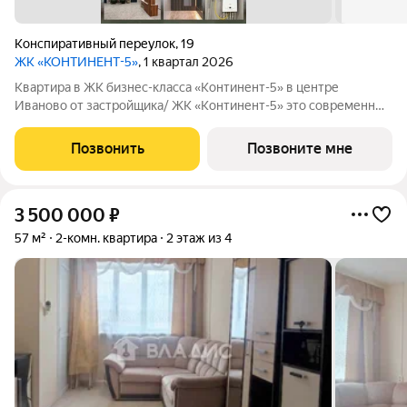
Конспиративный переулок
,
19
ЖК «КОНТИНЕНТ-5»
, 1 квартал 2026
Квартира в ЖК бизнес-класса «Континент-5» в центре
Иваново от застройщика/ ЖК «Континент-5» это современный
кирпичный дом бизнес-класса в самом центре Иваново.
Закрытая территория, всего 62 квартиры, высокий уровень
Позвонить
Позвоните мне
комфорта для тех, кто ценит
3 500 000
₽
57 м²
2-комн. квартира
2 этаж из 4