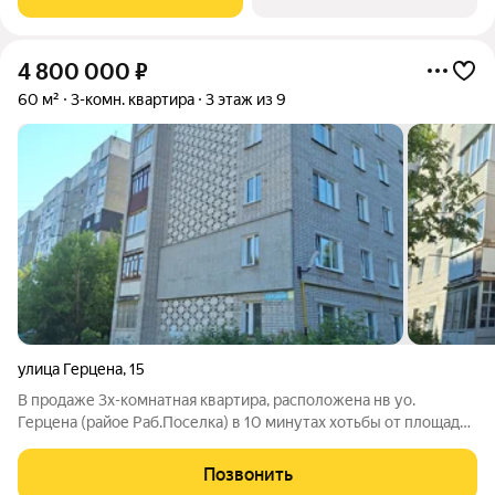
комфорта для тех, кто ценит
4 800 000
₽
60 м²
3-комн. квартира
3 этаж из 9
улица Герцена
,
15
В продаже 3х-комнатная квартира, расположена нв уо.
Герцена (райое Раб.Поселка) в 10 минутах хотьбы от площади
Пушкина. Расположена на 3 этаже кирпичного дома, не
угловая. Квартира без ремонта. Один собственник. Просмотр в
Позвонить
любое время.