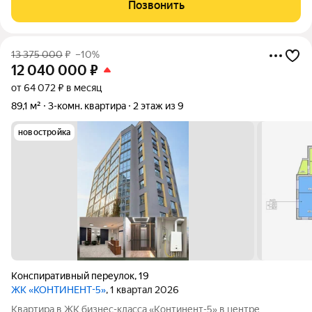
р.Уводь, цирк, дворец искусств , театры, кинотеатры , отличная
Позвонить
транспортная
13 375 000
₽
–10%
12 040 000
₽
от 64 072 ₽ в месяц
89,1 м²
3-комн. квартира
2 этаж из 9
новостройка
Конспиративный переулок
,
19
ЖК «КОНТИНЕНТ-5»
, 1 квартал 2026
Квартира в ЖК бизнес-класса «Континент-5» в центре