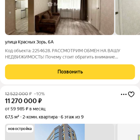
улица Красных Зорь
,
6А
Код объекта: 2254628. РАССМОТРИМ ОБМЕН НА ВАШУ
НЕДВИЖИМОСТЬ! Почему стоит обратить внимание
Компактная 2-комнатная квартира 41 м на 1 этаже кирпичного
дома (1963). Изолированные комнаты, окна выходят на улицу
Позвонить
светло и видно городскую жизнь.
12 522 000
₽
–10%
11 270 000
₽
от 59 985 ₽ в месяц
67,5 м²
2-комн. квартира
6 этаж из 9
новостройка