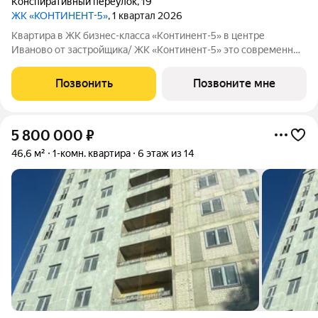
Конспиративный переулок
,
19
ЖК «КОНТИНЕНТ-5»
, 1 квартал 2026
Квартира в ЖК бизнес-класса «Континент-5» в центре
Иваново от застройщика/ ЖК «Континент-5» это современный
кирпичный дом бизнес-класса в самом центре Иваново.
Закрытая территория, всего 62 квартиры, высокий уровень
Позвонить
Позвоните мне
комфорта для тех, кто ценит
5 800 000
₽
46,6 м²
1-комн. квартира
6 этаж из 14