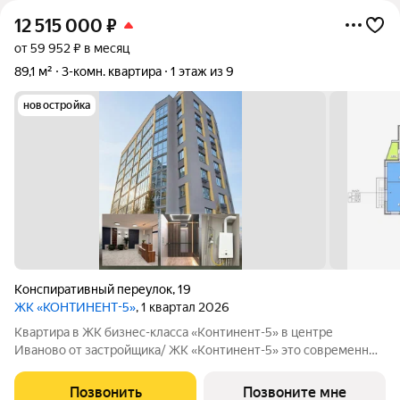
12 515 000
₽
от 59 952 ₽ в месяц
89,1 м²
3-комн. квартира
1 этаж из 9
новостройка
Конспиративный переулок
,
19
ЖК «КОНТИНЕНТ-5»
, 1 квартал 2026
Квартира в ЖК бизнес-класса «Континент-5» в центре
Иваново от застройщика/ ЖК «Континент-5» это современный
кирпичный дом бизнес-класса в самом центре Иваново.
Закрытая территория, всего 62 квартиры, высокий уровень
Позвонить
Позвоните мне