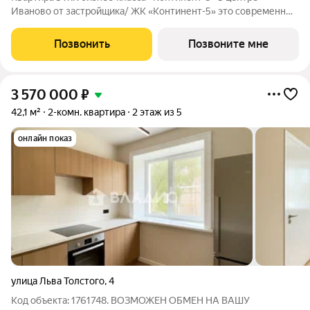
Иваново от застройщика/ ЖК «Континент-5» это современный
кирпичный дом бизнес-класса в самом центре Иваново.
Закрытая территория, всего 62 квартиры, высокий уровень
Позвонить
Позвоните мне
комфорта для тех, кто ценит
3 570 000
₽
42,1 м²
2-комн. квартира
2 этаж из 5
онлайн показ
улица Льва Толстого
,
4
Код объекта: 1761748. ВОЗМОЖЕН ОБМЕН НА ВАШУ