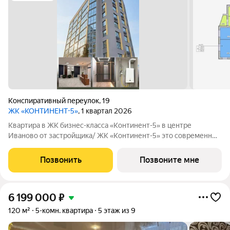
Конспиративный переулок
,
19
ЖК «КОНТИНЕНТ-5»
, 1 квартал 2026
Квартира в ЖК бизнес-класса «Континент-5» в центре
Иваново от застройщика/ ЖК «Континент-5» это современный
кирпичный дом бизнес-класса в самом центре Иваново.
Закрытая территория, всего 62 квартиры, высокий уровень
Позвонить
Позвоните мне
комфорта для тех, кто ценит
6 199 000
₽
120 м²
5-комн. квартира
5 этаж из 9