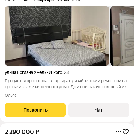
улица Богдана Хмельницкого
,
28
Продается просторная квартира с дизайнерским ремонтом на
третьем этаже кирпичного дома. Дом очень качественный из
красного кирпича. Зимой тепло, летом не жарко. Таких
Ольга
качественных домов в Иваново несколько построек. Все
комнаты изолированы, что
Позвонить
Чат
2 290 000
₽