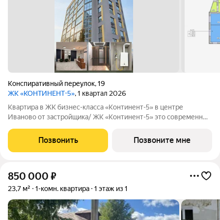
Конспиративный переулок
,
19
ЖК «КОНТИНЕНТ-5»
, 1 квартал 2026
Квартира в ЖК бизнес-класса «Континент-5» в центре
Иваново от застройщика/ ЖК «Континент-5» это современный
кирпичный дом бизнес-класса в самом центре Иваново.
Закрытая территория, всего 62 квартиры, высокий уровень
Позвонить
Позвоните мне
комфорта для тех, кто ценит
850 000
₽
23,7 м²
1-комн. квартира
1 этаж из 1