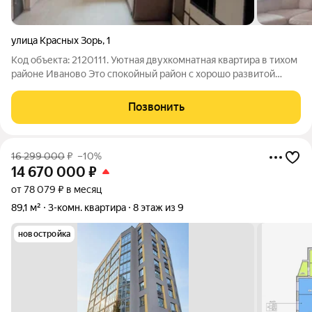
улица Красных Зорь
,
1
Код объекта: 2120111. Уютная двухкомнатная квартира в тихом
районе Иваново Это спокойный район с хорошо развитой
инфраструктурой. В шаговой доступности находятся школы,
детские сады и магазины. Удобная транспортная развязка
Позвонить
позволяет быстро
16 299 000
₽
–10%
14 670 000
₽
от 78 079 ₽ в месяц
89,1 м²
3-комн. квартира
8 этаж из 9
новостройка