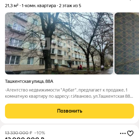
21,3 м²
1-комн. квартира
2 этаж из 5
Ташкентская улица
,
88А
-Агентство недвижимости "Арбат", предлагает к продаже, 1
комнатную квартиру по адресу: г.Иваново, ул.Ташкентская 88А.
Малосемеечка, рядом с Автовокзалом. О квартире: -Требует
ремонта (Натяжные потолки,новые радиаторы уже
Позвонить
установлены) -Удобная
13 330 000
₽
–10%