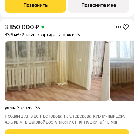
Закрытая территория, всего 62 квартиры, высокий уровень
Позвонить
Позвоните мне
комфорта для тех, кто ценит
3 850 000
₽
43,6 м²
2-комн. квартира
2 этаж из 5
улица Зверева
,
35
Продам 2 ХР в центре города, на ул Зверева. Кирпичный дом,
43,6 кв.м., в шаговой доступности от пл. Пушкина ( 10 мин
прогулочным шагом ).Рядом обустроенная набережная