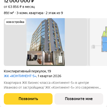
12 000 000
₽
от 63 856 ₽ в месяц
89,1 м²
3-комн. квартира
2 этаж из 9
новостройка
Конспиративный переулок
,
19
ЖК «КОНТИНЕНТ-5»
, 1 квартал 2026
Квартира в ЖК бизнес-класса «Континент-5» в центре
Иваново от застройщика/ ЖК «Континент-5» это современный
кирпичный дом бизнес-класса в самом центре Иваново.
Закрытая территория, всего 62 квартиры, высокий уровень
Позвонить
Позвоните мне
комфорта для тех, кто ценит