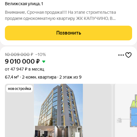
Велижская улица
,
1
Внимание, Срочная продажа!!!! На этапе строительства
продаем однокомнатную квартиру ЖК КАПУЧИНО, В
черновой отделке. Подходит под все виды ипотек.
Монолитно/кирпичный дом. Сдача 4 квартал 2026. помогу с
Позвонить
оформлением. Рассмотрим обмен на ваше вторичное
10 009 000
₽
–10%
9 010 000
₽
от 47 947 ₽ в месяц
67,4 м²
2-комн. квартира
2 этаж из 9
новостройка