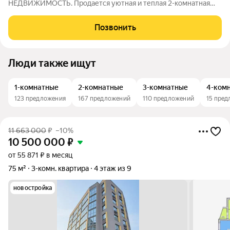
НЕДВИЖИМОСТЬ. Продается уютная и теплая 2-комнатная
квартира на 2-ом этаже 5-этажного кирпичного дома в
центральном районе города. - Мебель и техника остается (по
Позвонить
договоренности); - Окна ПВХ; - Просторная
Люди также ищут
1-комнатные
2-комнатные
3-комнатные
4-ком
123 предложения
167 предложений
110 предложений
15 пре
11 663 000
₽
–10%
10 500 000
₽
от 55 871 ₽ в месяц
75 м²
3-комн. квартира
4 этаж из 9
новостройка