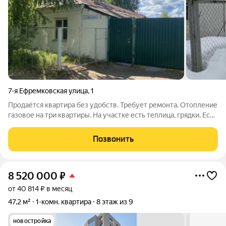
7-я Ефремковская улица
,
1
Продаётся квартира без удобств. Требует ремонта. Отопление
газовое на три квартиры. На участке есть теплица, грядки. Есть
сарай. Квартира находится в тихом районе недалеко от
остановки Сокол
Позвонить
8 520 000
₽
от 40 814 ₽ в месяц
47,2 м²
1-комн. квартира
8 этаж из 9
новостройка