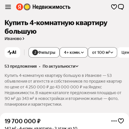
Купить 4-комнатную квартиру
большую
Иваново
AI
Фильтры
4+ комн.
от 100 м²
Це
2
53 предложения
•
по актуальности
Купить 4-комнатную квартиру большую в Иванове — 53
объявления от агентств и собственников по продаже квартир
по цене от 4 250 000 ₽ до 43 000 000 ₽ на Яндекс
Недвижимости. В нашем каталоге предложения площадью от
90 м² до 343 м² в новостройках и вторичном жилье — фото,
планировки и характеристики.
19 700 000
₽
142 м²
4-комн. квартира
3 этаж из 10