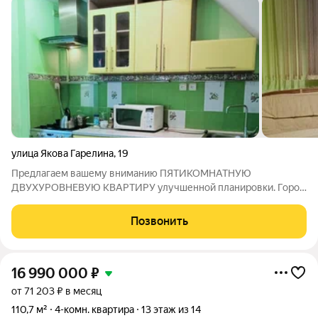
улица Якова Гарелина
,
19
Предлагаем вашему вниманию ПЯТИКОМНАТНУЮ
ДВУХУРОВНЕВУЮ КВАРТИРУ улучшенной планировки. Город
Иваново улица Якова Гарелина. 5-6 этаж 6 этажного
панельного дома. Общая площадь 139.6 кв.м. На 5-м этаже:
Позвонить
кухня 10 м.кв, гостиная 31.2 м.кв, комната 13.2
16 990 000
₽
от 71 203 ₽ в месяц
110,7 м²
4-комн. квартира
13 этаж из 14