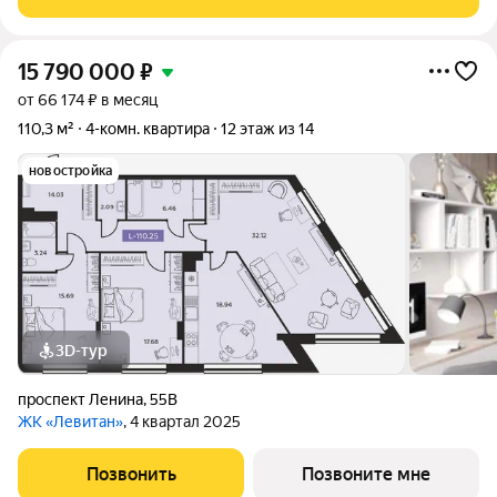
Косметический ремонт .Новая сантехника .
15 790 000
₽
от 66 174 ₽ в месяц
110,3 м²
4-комн. квартира
12 этаж из 14
новостройка
3D-тур
проспект Ленина
,
55В
ЖК «Левитан»
, 4 квартал 2025
Позвонить
Позвоните мне