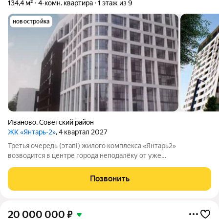
134,4 м²
4-комн. квартира
1 этаж из 9
новостройка
Иваново
,
Советский район
ЖК «Янтарь-2»
, 4 квартал 2027
Третья очередь (этапI) жилого комплекса «Янтарь2»
возводится в центре города неподалёку от уже
существующего комплекса «Янтарь2». Место отличается
удобной локацией: здесь хорошо развита инфраструктура, но
Позвонить
при этом нет шума и пыли от крупных
20 000 000
₽