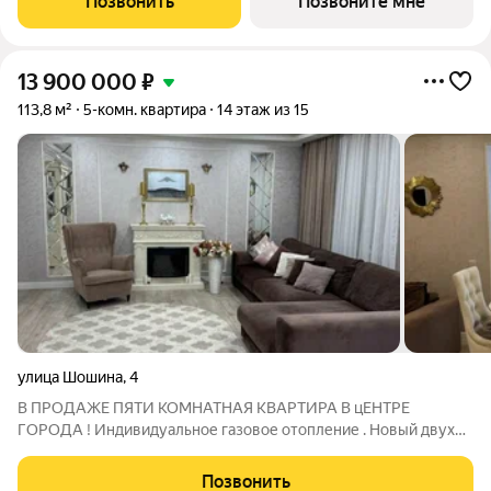
Позвонить
Позвоните мне
13 900 000
₽
113,8 м²
5-комн. квартира
14 этаж из 15
улица Шошина
,
4
В ПРОДАЖЕ ПЯТИ КОМНАТНАЯ КВАРТИРА В цЕНТРЕ
ГОРОДА ! Индивидуальное газовое отопление . Новый двух
контурный котел . Небольшие коммунальные платежи .
Состояние Отличное .полностью мебелированная . Свежий
Позвонить