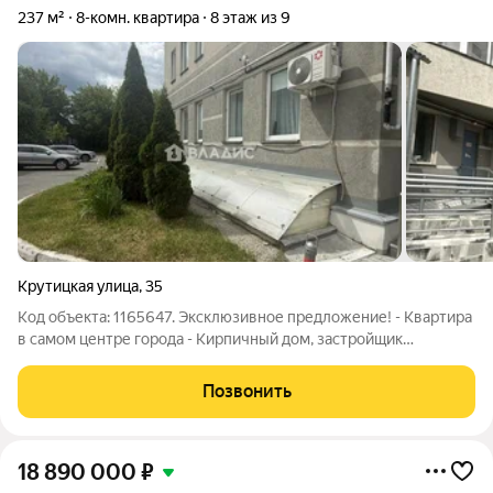
237 м²
8-комн. квартира
8 этаж из 9
Крутицкая улица
,
35
Код объекта: 1165647. Эксклюзивное предложение! - Квартира
в самом центре города - Кирпичный дом, застройщик
Славянский дом - Отопление газовое, индивидуальный котел
BAXI - Мебель и техника остается - Окна ПВХ на 2 стороны, две
Позвонить
лоджии - Прекрасный
18 890 000
₽