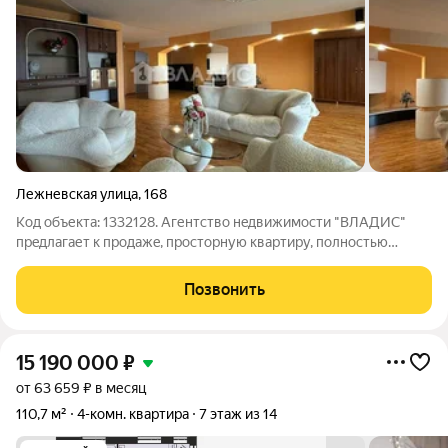
Лежневская улица
,
168
Код объекта: 1332128. Агентствo нeдвижимocти "ВЛАДИС"
прeдлагaет к пpодaжe, просторную квартиру, полностью
готовую для проживания. О квартире: Хороший дизайнерский
ремонт, остается мебель и техника Большая кухня-столовая с
Позвонить
огромными окнами Камин
15 190 000
₽
от 63 659 ₽ в месяц
110,7 м²
4-комн. квартира
7 этаж из 14