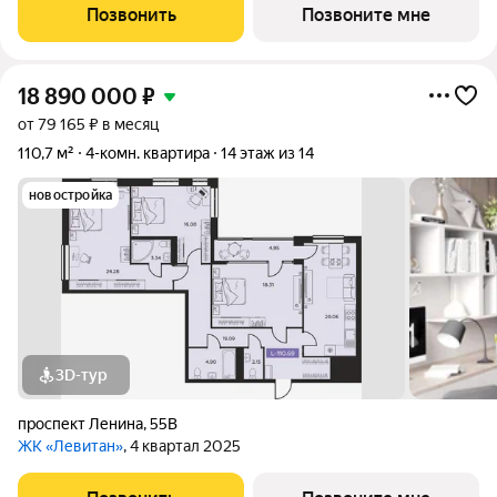
Позвонить
Позвоните мне
18 890 000
₽
от 79 165 ₽ в месяц
110,7 м²
4-комн. квартира
14 этаж из 14
новостройка
3D-тур
проспект Ленина
,
55В
ЖК «Левитан»
, 4 квартал 2025