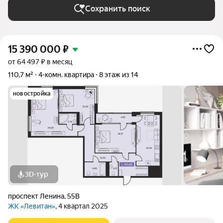
Сохранить поиск
15 390 000
₽
от 64 497 ₽ в месяц
110,7 м²
4-комн. квартира
8 этаж из 14
новостройка
3D-тур
проспект Ленина
,
55В
ЖК «Левитан»
, 4 квартал 2025