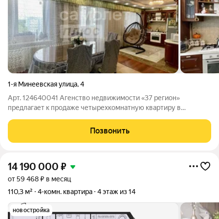
1-я Минеевская улица
,
4
Арт. 124640041 Агенство недвижимости «37 регион»
предлагает к продаже четырехкомнатную квартиру в
кирпичом доме. Квартира расположена на 9 этаже в 9
этажном кирпичном доме (имеется тех.этаж), просторная,
Позвонить
светлая и теплая, год постройки дома 2010.
14 190 000
₽
от 59 468 ₽ в месяц
110,3 м²
4-комн. квартира
4 этаж из 14
новостройка