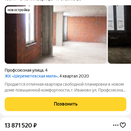
новостройка
Профсоюзная улица
,
4
ЖК «Шереметевская миля»
, 4 квартал 2020
Продается отличная квартира свободной планировки в новом
доме повышенной комфортности, г. Иваново ул. Профсоюзная
д.4, ЖК "Шереметьевская миля". Общая площадь квартиры 180
кв. метров, 17 этаж из 20, материал стен - керамический
Позвонить
кирпич, высокие
13 871 520
₽