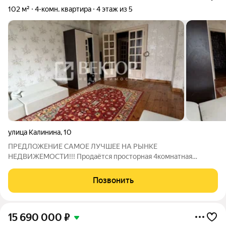
102 м²
4-комн. квартира
4 этаж из 5
улица Калинина
,
10
ПРЕДЛОЖЕНИЕ САМОЕ ЛУЧШЕЕ НА РЫНКЕ
НЕДВИЖЕМОСТИ!!! Продаётся просторная 4комнатная
квартира отличный вариант для семьи! Ищете жильё с
продуманной планировкой и развитой инфраструктурой? Эта
Позвонить
квартира сочетает комфорт и удобную локацию: три
15 690 000
₽