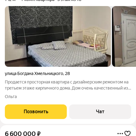
улица Богдана Хмельницкого
,
28
Продается просторная квартира с дизайнерским ремонтом на
третьем этаже кирпичного дома. Дом очень качественный из
красного кирпича. Зимой тепло, летом не жарко. Таких
Ольга
качественных домов в Иваново несколько построек. Все
комнаты изолированы, что
Позвонить
Чат
6 600 000
₽