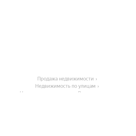
Продажа недвижимости
Недвижимость по улицам
Недвижимость по улице Восточная улица
Города в области
Орехово-Зуево