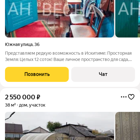
Южная улица
,
36
Представляем редкую возможность в Искитиме: Просторная
Земля: Целых 12 соток! Ваше личное пространство для сада,
огорода, игр детей, зоны отдыха или будущих проектов.
Редкий формат для городской черты! Уютный Дом 56 кв.м: Три
Позвонить
Чат
светлые комнаты и
2 550 000
₽
38 м²
дом, участок