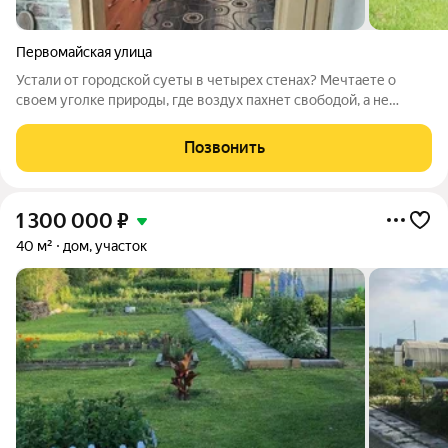
Первомайская улица
Устали от городской суеты в четырех стенах? Мечтаете о
своем уголке природы, где воздух пахнет свободой, а не
выхлопами? Это ваш шанс! Предлагаем не просто дом, а старт
вашей загородной истории в черте Искитима! Главное здесь
Позвонить
ЦЕЛИНА ВОЗМОЖНОСТЕЙ на
1 300 000
₽
40 м²
дом, участок