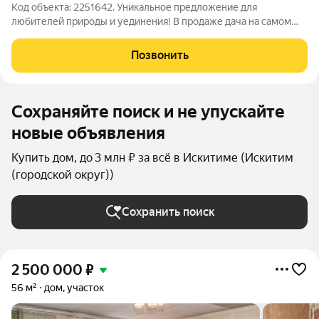
Код объекта: 2251642. Уникальное предложение для
любителей природы и уединения! В продаже дача на самом
берегу Обского залива!!! До берега спуститься 5 минут . На
участке 6,7 соток есть всё для полноценного отдыха: гараж,
Позвонить
бассейн, баня и даже охрана.
Сохраняйте поиск и не упускайте
новые объявления
Купить дом, до 3 млн ₽ за всё в Искитиме (Искитим
(городской округ))
Сохранить поиск
2 500 000
₽
56 м²
дом, участок