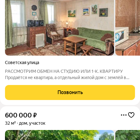
Советская улица
РАССМОТРИМ ОБМЕН НА СТУДИЮ ИЛИ 1-К. КВАРТИРУ
Продаётся не квартира, а отдельный жилой дом с землёй в
центре Искитима (фактически квартира на земле с отдельным
входом). Локация: центр. Рядом школа №1, сады, ж/д вокзал,
Позвонить
взрослая и детская
600 000
₽
32 м²
дом, участок