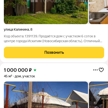
улица Калинина
,
8
Код объекта: 1391139. Продаётся дом с участком 6 соток в
центре города Искитим (Новосибирская область). Отличный
вариант для семьи, пожилых людей или под инвестиции-
реальная альтернатива квартире. Локация ключевое
Позвонить
преимущество: Центр Искитима. Всё
1 000 000
₽
45 м²
дом, участок