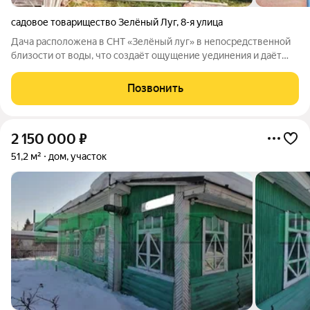
садовое товарищество Зелёный Луг
,
8-я улица
Дача расположена в СНТ «Зелёный луг» в непосредственной
близости от воды, что создаёт ощущение уединения и даёт
возможность проводить время на природе с максимальным
комфортом. Участок площадью 4 сотки, компактный и удобный
Позвонить
в уходе, подходит для
2 150 000
₽
51,2 м²
дом, участок