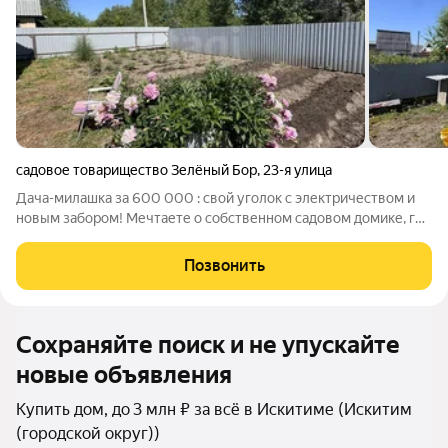
садовое товарищество Зелёный Бор
,
23-я улица
Дача-милашка за 600 000 : свой уголок с электричеством и
новым забором! Мечтаете о собственном садовом домике, где
можно сбежать от городской суеты и вдыхать свежий воздух
уже в эти выходные? Это компактное владение в СНТ
Позвонить
«Зеленый бор» площадью 20 м
Сохраняйте поиск и не упускайте
новые объявления
Купить дом, до 3 млн ₽ за всё в Искитиме (Искитим
(городской округ))