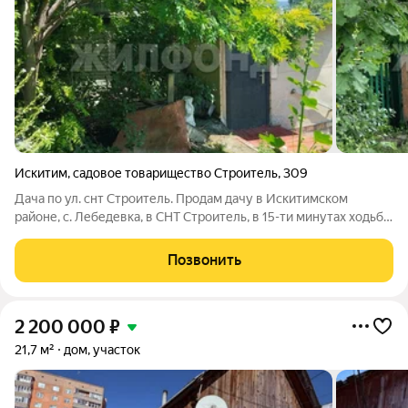
Искитим
,
садовое товарищество Строитель
,
309
Дача по ул. снт Строитель. Продам дачу в Искитимском
районе, с. Лебедевка, в СНТ Строитель, в 15-ти минутах ходьбы
от станции Обской залив, в двух минутах от автобусной
остановки, в шаговой доступности магазины и пляж. Участок
Позвонить
5,5 соток, на
2 200 000
₽
21,7 м²
дом, участок