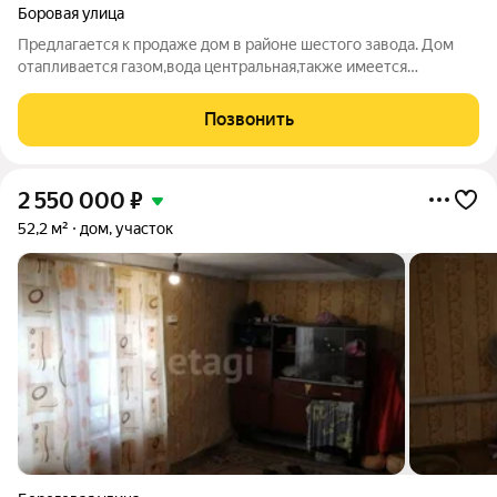
Боровая улица
Предлагается к продаже дом в районе шестого завода. Дом
отапливается газом,вода центральная,также имеется
собственная скважина.Крыша перекрыта металлическим
профилем. Имеются все надворные постройки (тех
Позвонить
помещение, баня),глубокий погреб. Участок
2 550 000
₽
52,2 м²
дом, участок