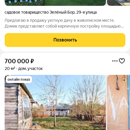
садовое товарищество Зелёный Бор
,
29-я улица
Предлагаю в продажу уютную дачу в живописном месте.
Домик представляет собой кирпичную постройку площадью
60 кв.м., с большой верандой и двумя этажами. Участок
площадью 20 соток облагорожен и имеет огород, плодовые
Позвонить
деревья и кустарники. На участке
700 000
₽
20 м²
дом, участок
онлайн показ