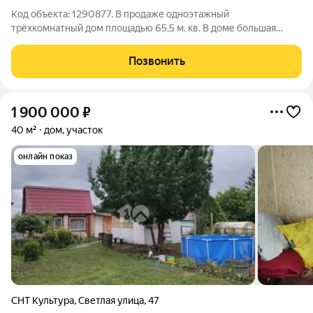
Код объекта: 1290877. В продаже одноэтажный
трёхкомнатный дом площадью 65,5 м. кв. В доме большая
кухня, гостиная, две отдельные спальни. Ванная и туалет в
доме. В доме водоснабжение скважина, автономная
Позвонить
канализация, отопление твердотоплевным котлом,
1 900 000
₽
40 м²
дом, участок
онлайн показ
СНТ Культура
,
Светлая улица
,
47