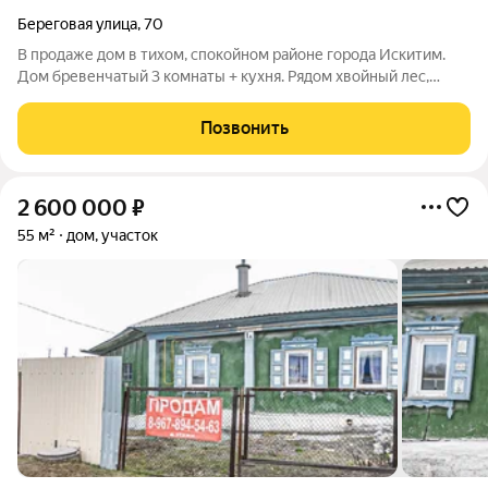
Береговая улица
,
70
В продаже дом в тихом, спокойном районе города Искитим.
Дом бревенчатый 3 комнаты + кухня. Рядом хвойный лес,
лыжная база, река. До автобусной остановки одна минута
ходьбы. Не далеко пешеходный мост через реку. В доме газ,
Позвонить
центральный водопровод,
2 600 000
₽
55 м²
дом, участок