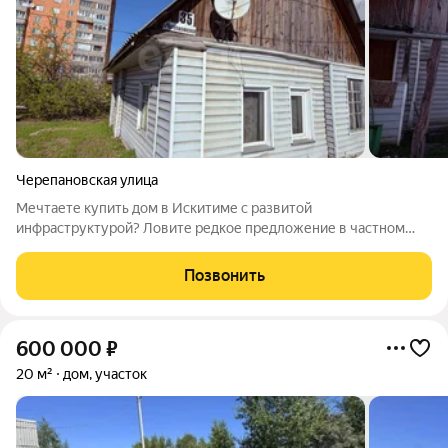
Черепановская улица
Мечтаете купить дом в Искитиме с развитой
инфраструктурой? Ловите редкое предложение в частном
секторе, где городские удобства буквально в двух шагах. Этот
вариант идеально подойдет для тех, кто хочет попробовать
Позвонить
жизнь на земле. Что вас ждет на
600 000
₽
20 м²
дом, участок