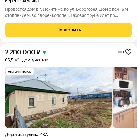
Береговая улица
Продается дом в г. Искитиме по ул. Береговая. Дом с печным
отоплением, во дворе- колодец. Газовая труба идет по
участку, при желании газ можно завести в дом. В доме 2
комнаты и кухня, возможность сделать ремонт по своему
Позвонить
дизайн-проекту. Из построек
2 200 000
₽
65,5 м²
дом, участок
онлайн показ
Дорожная улица
,
43А