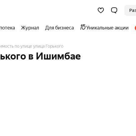
Ра
потека
Журнал
Для бизнеса
Уникальные акции
имость по улице улица Горького
рького в Ишимбае